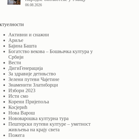
06.08.2026
ктуелности
Активни и снажни
Ариље
Бајина Башта
Богатство векова – Бошњачка култура у
Србији
Вести
ДигиГенерација
За здравије детињство
Зелени путеви Чајетине
Знаменити Златиборци
Избори 2023
Исти смо
Корени Пријепоља
Косјерић
Нова Варош
Нововарошка културна тура
Пештерски путеви културе – уметност
живљења на крају света
Пожега