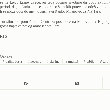
se ne kreću kasno uveče, jer tada počinju životinje da budu aktivnij
period, da je planina da se dobar deo šumskih puteva ne održava i onda
li se može doći do nje”, objašnjava Ranko Milanović uz NP Tara.
Turistima od pomoći su i Centri za posetioce na Mitrovcu i u Bajinoj 
gosta naprave novog ambasadora Tare.
RTS
Ознаке
#
bajina basta
#
nocenje
#
planina
#
smestaj
#
srbija
#
tara