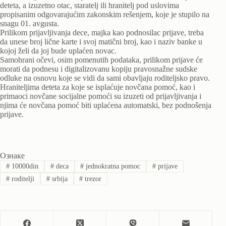
deteta, a izuzetno otac, staratelj ili hranitelj pod uslovima
propisanim odgovarajućim zakonskim rešenjem, koje je stupilo na
snagu 01. avgusta.
Prilikom prijavljivanja dece, majka kao podnosilac prijave, treba
da unese broj lične karte i svoj matični broj, kao i naziv banke u
kojoj želi da joj bude uplaćen novac.
Samohrani očevi, osim pomenutih podataka, prilikom prijave će
morati da podnesu i digitalizovanu kopiju pravosnažne sudske
odluke na osnovu koje se vidi da sami obavljaju roditeljsko pravo.
Hraniteljima deteta za koje se isplaćuje novčana pomoć, kao i
primaoci novčane socijalne pomoći su izuzeti od prijavljivanja i
njima će novčana pomoć biti uplaćena automatski, bez podnošenja
prijave.
Ознаке
#
10000din
#
deca
#
jednokratna pomoc
#
prijave
#
roditelji
#
srbija
#
trezor