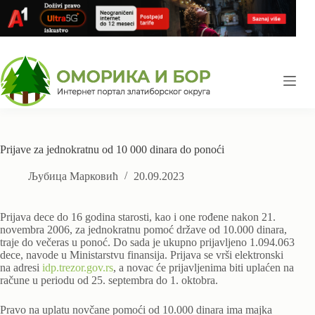
Skip
to
content
Prijave za jednokratnu od 10 000 dinara do ponoći
Љубица Марковић
20.09.2023
Prijava dece do 16 godina starosti, kao i one rođene nakon 21.
novembra 2006, za jednokratnu pomoć države od 10.000 dinara,
traje do večeras u ponoć. Do sada je ukupno prijavljeno 1.094.063
dece, navode u Ministarstvu finansija. Prijava se vrši elektronski
na adresi
idp.trezor.gov.rs
, a novac će prijavljenima biti uplaćen na
račune u periodu od 25. septembra do 1. oktobra.
Pravo na uplatu novčane pomoći od 10.000 dinara ima majka