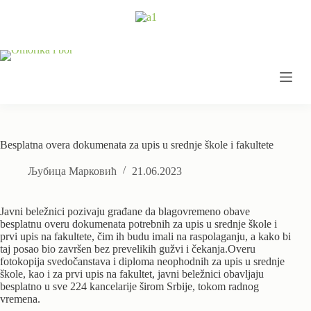
Skip
to
content
Besplatna overa dokumenata za upis u srednje škole i fakultete
Љубица Марковић
21.06.2023
Javni beležnici pozivaju građane da blagovremeno obave
besplatnu overu dokumenata potrebnih za upis u srednje škole i
prvi upis na fakultete, čim ih budu imali na raspolaganju, a kako bi
taj posao bio završen bez prevelikih gužvi i čekanja.Overu
fotokopija svedočanstava i diploma neophodnih za upis u srednje
škole, kao i za prvi upis na fakultet, javni beležnici obavljaju
besplatno u sve 224 kancelarije širom Srbije, tokom radnog
vremena.