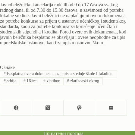
Javnobeležničke kancelarija rade ili od 9 do 17 časova svakog
radnog dana, ili od 7.30 do 15.30 časova, u zavisnosti od potreba
lokalne sredine. Javni beležnici ne naplaćuju ni overu dokumenata
za potrebe konkursa za prijem u ustanove učeničkog i studentskog
standarda, kao i za potrebe konkursa za korišćenje učeničkih i
studentskih stipendija i kredita. Pored overe ovih dokumenata, kod
javnih beležnika besplatno se obavljaju i overe neophodne za upis
u predškolske ustanove, kao i za upis u osnovnu školu.
Ознаке
#
Besplatna overa dokumenata za upis u srednje škole i fakultete
#
srbija
#
Užice
#
zlatibor
#
zlatiborski okrug
Пријатељи портала