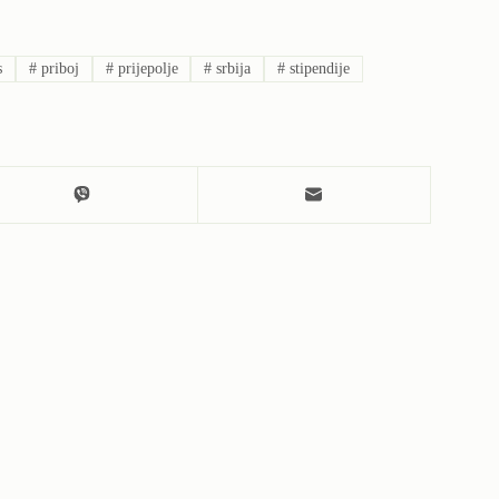
s
#
priboj
#
prijepolje
#
srbija
#
stipendije