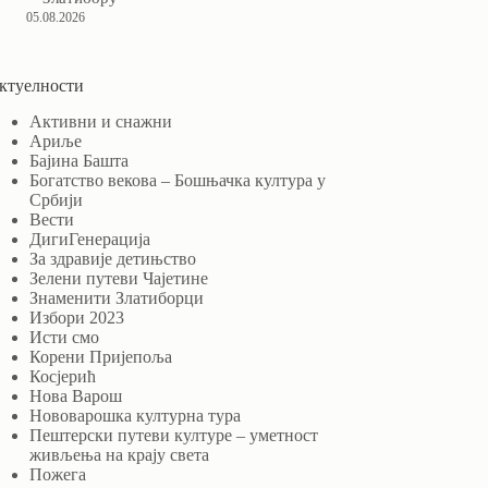
05.08.2026
ктуелности
Активни и снажни
Ариље
Бајина Башта
Богатство векова – Бошњачка култура у
Србији
Вести
ДигиГенерација
За здравије детињство
Зелени путеви Чајетине
Знаменити Златиборци
Избори 2023
Исти смо
Корени Пријепоља
Косјерић
Нова Варош
Нововарошка културна тура
Пештерски путеви културе – уметност
живљења на крају света
Пожега