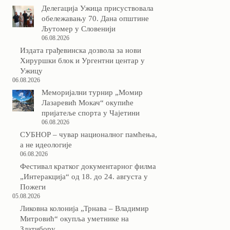
Делегација Ужица присуствовала
обележавању 70. Дана општине
Љутомер у Словенији
06.08.2026
Издата грађевинска дозвола за нови
Хируршки блок и Ургентни центар у
Ужицу
06.08.2026
Меморијални турнир „Момир
Лазаревић Мокач“ окупиће
пријатеље спорта у Чајетини
06.08.2026
СУБНОР – чувар националног памћења,
а не идеологије
06.08.2026
Фестивал кратког документарног филма
„Интеракција“ од 18. до 24. августа у
Пожеги
05.08.2026
Ликовна колонија „Трнава – Владимир
Митровић“ окупља уметнике на
Златибору