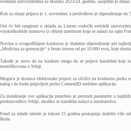
svetskim univerzitetima za školsku 2023/24. godinu, saopštilo je danas
Rok za slanje prijava je 1. novembar, a predviđeno je stipendiranje do 
Oni će biti rangirani u skladu sa Listom vodećih svetskih univerzitet
visokoškolskih ustanova iz oblasti umetnosti koja se nalazi na sajtu Fo
Novina u ovogodišnjem konkursu je dodatno stipendiranje pet najbolji
„Medicina za generacije“ u bruto iznosu od po 10.000 evra, koje don
Takođe je novo da na konkurs mogu da se prijave kandidati koji su 
nostrifikovana u Srbiji.
Moguća je dostava elektronske prijave za učešće na konkursu preko usl
nalog i da budu prijavljeni preko ConsentID mobilne aplikacije.
Za instaliranje ove aplikacije potrebno je preuzeti parametre u najbli
predstavništvu Srbije, ukoliko se kandidat nalazi u inostranstvu.
Fond za mlade talente je tokom 15 godina postojanja dodelio više od 
škola.