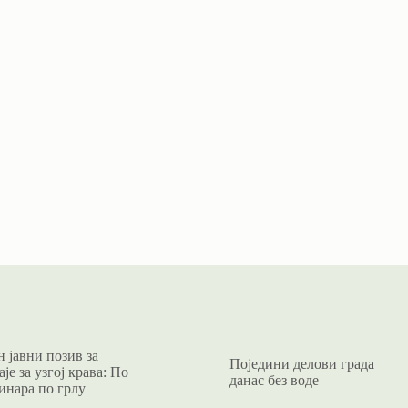
 јавни позив за
Поједини делови града
је за узгој крава: По
данас без воде
инара по грлу