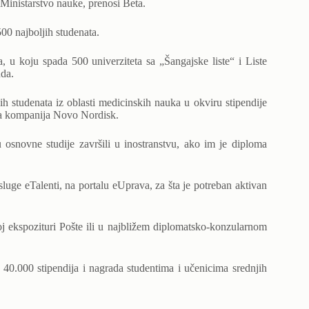
 Ministarstvo nauke, prenosi Beta.
500 najboljih studenata.
a, u koju spada 500 univerziteta sa „Šangajske liste“ i Liste
nda.
h studenata iz oblasti medicinskih nauka u okviru stipendije
ira kompanija Novo Nordisk.
osnovne studije završili u inostranstvu, ako im je diploma
uge eTalenti, na portalu eUprava, za šta je potreban aktivan
žoj ekspozituri Pošte ili u najbližem diplomatsko-konzularnom
40.000 stipendija i nagrada studentima i učenicima srednjih