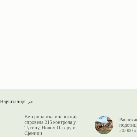
Најчитаније
Ветеринарска инспекција
Расписан
спровела 215 контрола у
подстица
Тутину, Новом Пазару и
20.000 д
Сјеници