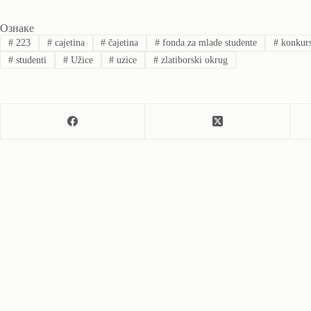
Ознаке
#
223
#
cajetina
#
čajetina
#
fonda za mlade studente
#
konkur
#
studenti
#
Užice
#
uzice
#
zlatiborski okrug