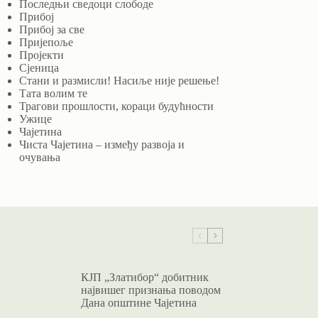
Последњи сведоци слободе
Прибој
Прибој за све
Пријепоље
Пројекти
Сјеница
Стани и размисли! Насиље није решење!
Тата волим те
Трагови прошлости, кораци будућности
Ужице
Чајетина
Чиста Чајетина – између развоја и
очувања
КЈП „Златибор“ добитник
највишег признања поводом
Дана општине Чајетина