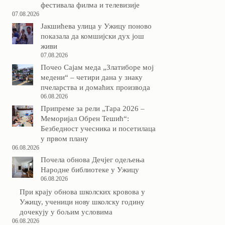
фестивала филма и телевизије
07.08.2026
Јакшићева улица у Ужицу поново
показала да комшијски дух још
живи
07.08.2026
Почео Сајам меда „Златиборе мој
медени“ – четири дана у знаку
пчеларства и домаћих производа
06.08.2026
Припреме за рели „Тара 2026 –
Меморијал Обрен Тешић“:
Безбедност учесника и посетилаца
у првом плану
06.08.2026
Почела обнова Дечјег одељења
Народне библиотеке у Ужицу
06.08.2026
При крају обнова школских кровова у
Ужицу, ученици нову школску годину
дочекују у бољим условима
06.08.2026