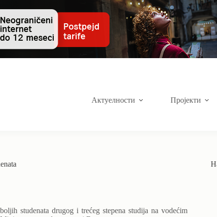
Актуелности
Пројекти
denata
Н
jboljih studenata drugog i trećeg stepena studija na vodećim