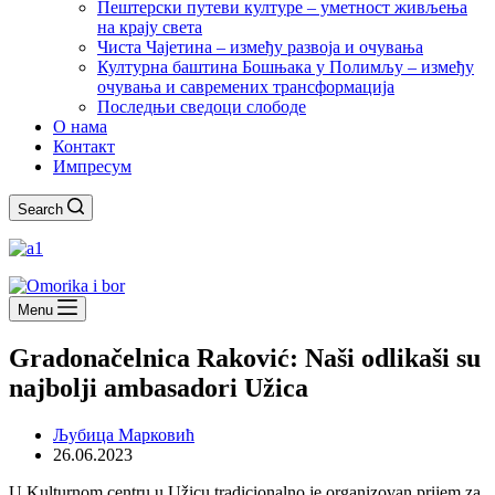
Пештерски путеви културе – уметност живљења
на крају света
Чиста Чајетина – између развоја и очувања
Културна баштина Бошњака у Полимљу – између
очувања и савремених трансформација
Последњи сведоци слободе
О нама
Контакт
Импресум
Search
Menu
Gradonačelnica Raković: Naši odlikaši su
najbolji ambasadori Užica
Љубица Марковић
26.06.2023
U Kulturnom centru u Užicu tradicionalno je organizovan prijem za