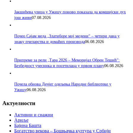
Јакшићева улица у Ужицу поново показала да комшијски дух
још живи
07.08.2026
Почео Сајам меда „Златиборе мој медени“ – четири дана у
знаку пчеларства и домаћих производа
06.08.2026
Припреме за рели „Тара 2026 – Меморијал Обрен Тешић“:
Безбедност учесника и посетилаца у првом плану
06.08.2026
Почела обнова Дечјег одељења Народне библиотеке у
Ужицу
06.08.2026
Актуелности
Активни и снажни
Ариље
Бајина Башта
Богатство векова – Бошњачка култура у Србији