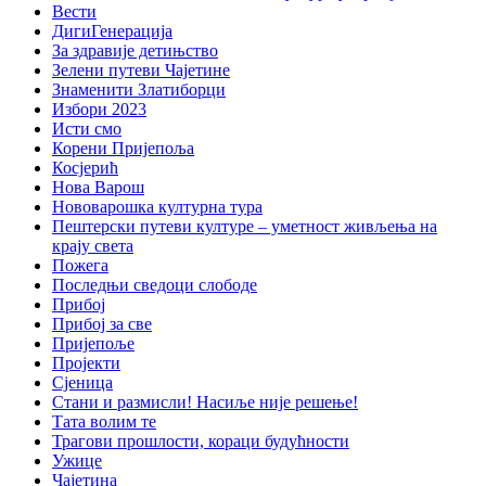
Вести
ДигиГенерација
За здравије детињство
Зелени путеви Чајетине
Знаменити Златиборци
Избори 2023
Исти смо
Корени Пријепоља
Косјерић
Нова Варош
Нововарошка културна тура
Пештерски путеви културе – уметност живљења на
крају света
Пожега
Последњи сведоци слободе
Прибој
Прибој за све
Пријепоље
Пројекти
Сјеница
Стани и размисли! Насиље није решење!
Тата волим те
Трагови прошлости, кораци будућности
Ужице
Чајетина