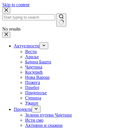
Skip to content
No results
Актуелности
Вести
Ариље
Бајина Башта
Чајетина
Косјерић
Нова Варош
Пожега
Прибој
Пријепоље
Сјеница
Ужице
Пројекти
Зелени путеви Чајетине
Исти смо
Активни и снажни