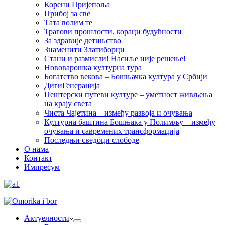
Корени Пријепоља
Прибој за све
Тата волим те
Трагови прошлости, кораци будућности
За здравије детињство
Знаменити Златиборци
Стани и размисли! Насиље није решење!
Нововарошка културна тура
Богатство векова – Бошњачка култура у Србији
ДигиГенерација
Пештерски путеви културе – уметност живљења
на крају света
Чиста Чајетина – између развоја и очувања
Културна баштина Бошњака у Полимљу – између
очувања и савремених трансформација
Последњи сведоци слободе
О нама
Контакт
Импресум
Актуелности