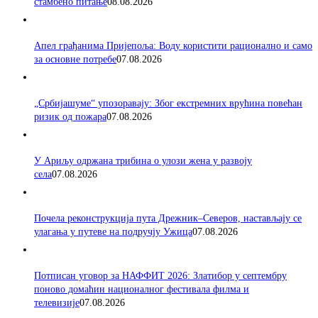
стамбено питање
08.08.2026
Апел грађанима Пријепоља: Воду користити рационално и само
за основне потребе
07.08.2026
„Србијашуме“ упозоравају: Због екстремних врућина повећан
ризик од пожара
07.08.2026
У Ариљу одржана трибина о улози жена у развоју
села
07.08.2026
Почела реконструкција пута Дрежник–Северов, настављају се
улагања у путеве на подручју Ужица
07.08.2026
Потписан уговор за НАФФИТ 2026: Златибор у септембру
поново домаћин националног фестивала филма и
телевизије
07.08.2026