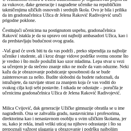
za vukovce, đake generacije i nagrađene učenike na republičkim
takmičenjima užičkih osnovnih i srednjih škola. Ovo je bila i prilika
da im gradonačelnica Užica dr Jelena Raković Radivojević uruči
prigodne poklone.
Čestitajući učenicima na postignutom uspehu, gradonačelnica
Raković istakla je da su upravo oni najbolji ambasadori Užica, kao i
da predstavljaju budućnost ovog grada.
-Vaš grad će uvek biti tu da vas podrži , preko stipendija za najbolje
učenike i studente, ali i kroz druge vidove podrške svemu onome što
je vredno i što može poslužiti kao uzor mladima. Lepa stvar u vezi
sa učenjem je da stečeno znanje niko ne može da vam oduzme. Neki
kažu da je obrazovanje podsticanje sposobnosti da se bude
zainteresovan za nešto. Budite slobodni da budete radoznali, da
istražujete, da razvijate strast za znanjem koja će vas voditi do
svakog cilja koji sebi postavite. I nikada ne odustajte – poručila je
učenicima gradonačelnica Užica dr Jelena Raković Radivojević.
Milica Cvijović, đak generacije Užičke gimnazije obratila se u ime
nagrađenih. Ona se zahvalila gradu, nastavnicima i profesorima,
direktorima kao i nenastavnom osoblju u svim užičkim školama, jer
su, kako je rekla, imali veliki uticaj na njihovo odrastanje i što su
prepoznali važnost ulaganja u obrazovanje i podršku najboljim