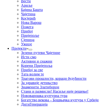
Вести
Ариље
Бајина Башта
Чајетина
Косјерић
Нова Варош
Пожега
Прибој
Пријепоље
Сјеница
Ужице
Пројекти
Зелени путеви Чајетине
Исти смо
Активни и снажни
Корени Пријепоља
Прибој за све
Тата волим те
Трагови прошлости, кораци будућности
За здравије детињство
Знаменити Златиборци
Стани и размисли! Насиље није решење!
Нововарошка културна тура
Богатство векова – Бошњачка култура у Србији
ДигиГенерација