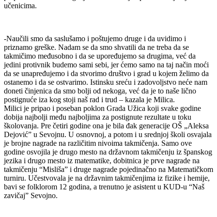
učenicima.
-Naučili smo da saslušamo i poštujemo druge i da uvidimo i
priznamo greške. Nadam se da smo shvatili da ne treba da se
takmičimo međusobno i da se upoređujemo sa drugima, već da
jedini protivnik budemo sami sebi, jer ćemo samo na taj način moći
da se unapređujemo i da stvorimo društvo i grad u kojem želimo da
ostanemo i da se ostvarimo. Istinsku sreću i zadovoljstvo neće nam
doneti činjenica da smo bolji od nekoga, već da je to naše lično
postignuće iza kog stoji naš rad i trud – kazala je Milica.
Milici je pripao i poseban poklon Grada Užica koji svake godine
dobija najbolji među najboljima za postignute rezultate u toku
školovanja. Pre četiri godine ona je bila đak generacije OŠ „Aleksa
Dejović” u Sevojnu. U osnovnoj, a potom i u srednjoj školi osvajala
je brojne nagrade na različitim nivoima takmičenja. Samo ove
godine osvojila je drugo mesto na državnom takmičenju iz španskog
jezika i drugo mesto iz matematike, dobitnica je prve nagrade na
takmičenju “Misliša” i druge nagrade pojedinačno na Matematičkom
turniru. Učestvovala je na državnim takmičenjima iz fizike i hemije,
bavi se folklorom 12 godina, a trenutno je asistent u KUD-u “Naš
zavičaj” Sevojno.