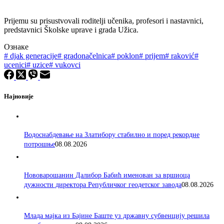
Prijemu su prisustvovali roditelji učenika, profesori i nastavnici,
predstavnici Školske uprave i grada Užica.
Ознаке
#
djak generacije
#
gradonačelnica
#
poklon
#
prijem
#
raković
#
ucenici
#
uzice
#
vukovci
Најновије
Водоснабдевање на Златибору стабилно и поред рекордне
потрошње
08.08.2026
Нововарошанин Далибор Бабић именован за вршиоца
дужности директора Републичког геодетског завода
08.08.2026
Млада мајка из Бајине Баште уз државну субвенцију решила