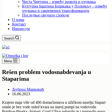
Чиста Чајетина – између развоја и очувања
Културна баштина Бошњака у Полимљу – између
очувања и савремених трансформација
Последњи сведоци слободе
О нама
Контакт
Импресум
Search
Menu
Rešen problem vodosnabdevanja u
Staparima
Љубица Марковић
16.06.2023
Krajem maja više od 400 domaćinstava u užičkom naselju Stapari
ostalo je bez vode usled kvara na staroj pumpi na vodovodu
Ponikve-Bioska -Stapari. Grad Užice nabavilo je i postavilo novu