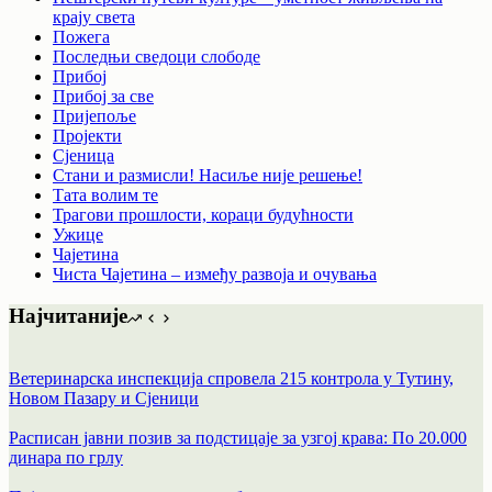
крају света
Пожега
Последњи сведоци слободе
Прибој
Прибој за све
Пријепоље
Пројекти
Сјеница
Стани и размисли! Насиље није решење!
Тата волим те
Трагови прошлости, кораци будућности
Ужице
Чајетина
Чиста Чајетина – између развоја и очувања
Најчитаније
Ветеринарска инспекција спровела 215 контрола у Тутину,
Новом Пазару и Сјеници
Расписан јавни позив за подстицаје за узгој крава: По 20.000
динара по грлу