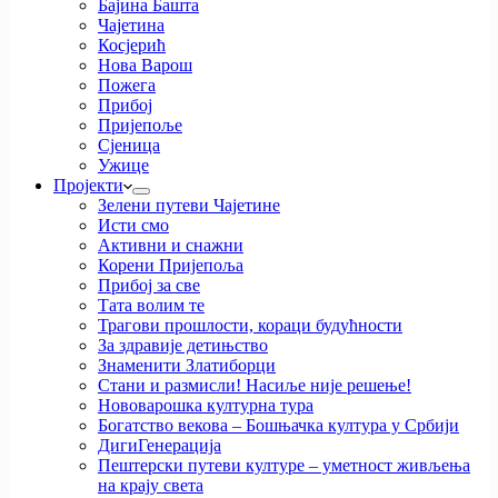
Бајина Башта
Чајетина
Косјерић
Нова Варош
Пожега
Прибој
Пријепоље
Сјеница
Ужице
Пројекти
Зелени путеви Чајетине
Исти смо
Активни и снажни
Корени Пријепоља
Прибој за све
Тата волим те
Трагови прошлости, кораци будућности
За здравије детињство
Знаменити Златиборци
Стани и размисли! Насиље није решење!
Нововарошка културна тура
Богатство векова – Бошњачка култура у Србији
ДигиГенерација
Пештерски путеви културе – уметност живљења
на крају света