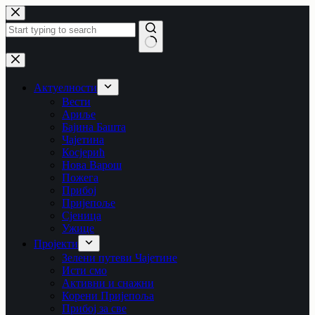
Skip
to
content
No
results
Актуелности
Вести
Ариље
Бајина Башта
Чајетина
Косјерић
Нова Варош
Пожега
Прибој
Пријепоље
Сјеница
Ужице
Пројекти
Зелени путеви Чајетине
Исти смо
Активни и снажни
Корени Пријепоља
Прибој за све