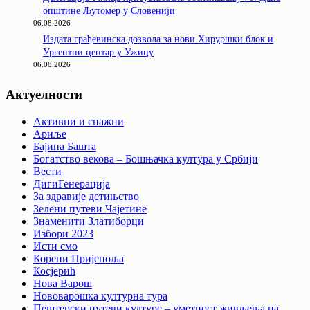
општине Љутомер у Словенији
06.08.2026
Издата грађевинска дозвола за нови Хируршки блок и
Ургентни центар у Ужицу
06.08.2026
Актуелности
Активни и снажни
Ариље
Бајина Башта
Богатство векова – Бошњачка култура у Србији
Вести
ДигиГенерација
За здравије детињство
Зелени путеви Чајетине
Знаменити Златиборци
Избори 2023
Исти смо
Корени Пријепоља
Косјерић
Нова Варош
Нововарошка културна тура
Пештерски путеви културе – уметност живљења на