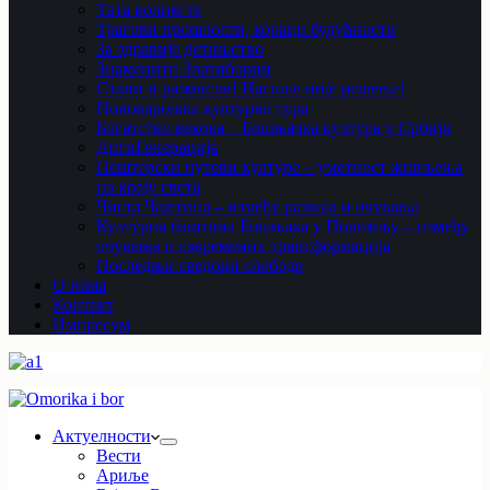
Тата волим те
Трагови прошлости, кораци будућности
За здравије детињство
Знаменити Златиборци
Стани и размисли! Насиље није решење!
Нововарошка културна тура
Богатство векова – Бошњачка култура у Србији
ДигиГенерација
Пештерски путеви културе – уметност живљења
на крају света
Чиста Чајетина – између развоја и очувања
Културна баштина Бошњака у Полимљу – између
очувања и савремених трансформација
Последњи сведоци слободе
О нама
Контакт
Импресум
Актуелности
Вести
Ариље