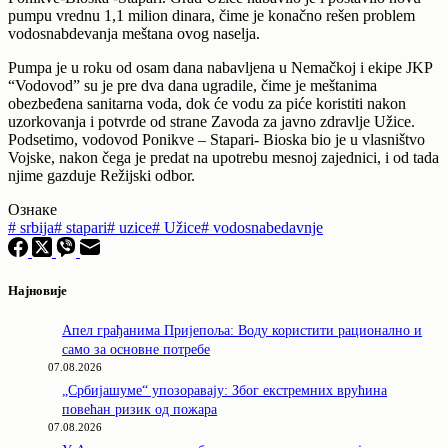
pumpu vrednu 1,1 milion dinara, čime je konačno rešen problem
vodosnabdevanja meštana ovog naselja.
Pumpa je u roku od osam dana nabavljena u Nemačkoj i ekipe JKP
“Vodovod” su je pre dva dana ugradile, čime je meštanima
obezbeđena sanitarna voda, dok će vodu za piće koristiti nakon
uzorkovanja i potvrde od strane Zavoda za javno zdravlje Užice.
Podsetimo, vodovod Ponikve – Stapari- Bioska bio je u vlasništvo
Vojske, nakon čega je predat na upotrebu mesnoj zajednici, i od tada
njime gazduje Režijski odbor.
Ознаке
#
srbija
#
stapari
#
uzice
#
Užice
#
vodosnabedavnje
Најновије
Апел грађанима Пријепоља: Воду користити рационално и
само за основне потребе
07.08.2026
„Србијашуме“ упозоравају: Због екстремних врућина
повећан ризик од пожара
07.08.2026