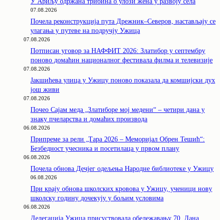
У Ариљу одржана трибина о улози жена у развоју села
07.08.2026
Почела реконструкција пута Дрежник–Северов, настављају се
улагања у путеве на подручју Ужица
07.08.2026
Потписан уговор за НАФФИТ 2026: Златибор у септембру
поново домаћин националног фестивала филма и телевизије
07.08.2026
Јакшићева улица у Ужицу поново показала да комшијски дух
још живи
07.08.2026
Почео Сајам меда „Златиборе мој медени“ – четири дана у
знаку пчеларства и домаћих производа
06.08.2026
Припреме за рели „Тара 2026 – Меморијал Обрен Тешић“:
Безбедност учесника и посетилаца у првом плану
06.08.2026
Почела обнова Дечјег одељења Народне библиотеке у Ужицу
06.08.2026
При крају обнова школских кровова у Ужицу, ученици нову
школску годину дочекују у бољим условима
06.08.2026
Делегација Ужица присуствовала обележавању 70. Дана