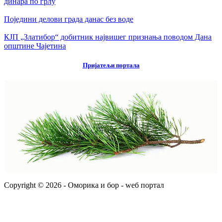
динара по грлу
Поједини делови града данас без воде
КЈП „Златибор“ добитник највишег признања поводом Дана
општине Чајетина
Пријатељи портала
Copyright © 2026 - Оморика и бор - wеб портал