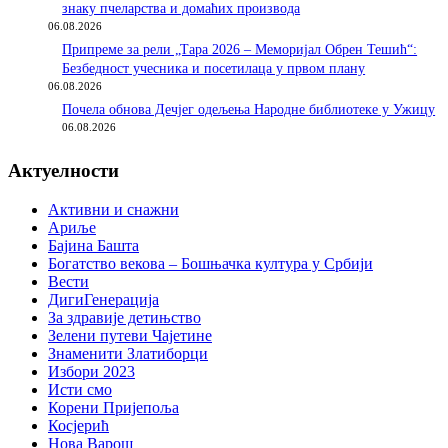
знаку пчеларства и домаћих производа
06.08.2026
Припреме за рели „Тара 2026 – Меморијал Обрен Тешић“:
Безбедност учесника и посетилаца у првом плану
06.08.2026
Почела обнова Дечјег одељења Народне библиотеке у Ужицу
06.08.2026
Актуелности
Активни и снажни
Ариље
Бајина Башта
Богатство векова – Бошњачка култура у Србији
Вести
ДигиГенерација
За здравије детињство
Зелени путеви Чајетине
Знаменити Златиборци
Избори 2023
Исти смо
Корени Пријепоља
Косјерић
Нова Варош