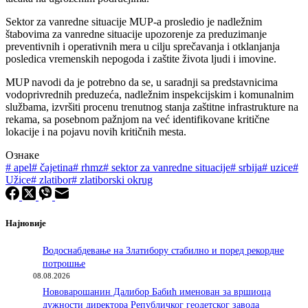
Sektor za vanredne situacije MUP-a prosledio je nadležnim
štabovima za vanredne situacije upozorenje za preduzimanje
preventivnih i operativnih mera u cilju sprečavanja i otklanjanja
posledica vremenskih nepogoda i zaštite života ljudi i imovine.
MUP navodi da je potrebno da se, u saradnji sa predstavnicima
vodoprivrednih preduzeća, nadležnim inspekcijskim i komunalnim
službama, izvršiti procenu trenutnog stanja zaštitne infrastrukture na
rekama, sa posebnom pažnjom na već identifikovane kritične
lokacije i na pojavu novih kritičnih mesta.
Ознаке
#
apel
#
čajetina
#
rhmz
#
sektor za vanredne situacije
#
srbija
#
uzice
#
Užice
#
zlatibor
#
zlatiborski okrug
Најновије
Водоснабдевање на Златибору стабилно и поред рекордне
потрошње
08.08.2026
Нововарошанин Далибор Бабић именован за вршиоца
дужности директора Републичког геодетског завода