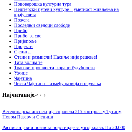
Нововарошка културна тура
Пештерски путеви културе – уметност живљења на
крају света
Пожега
Последњи сведоци слободе
Прибој
Прибој за све
Пријепоље
Пројекти
Сјеница
Стани и размисли! Насиље није решење!
Тата волим те
Трагови прошлости, кораци будућности
Ужице
Чајетина
Чиста Чајетина – између развоја и очувања
Најчитаније
Ветеринарска инспекција спровела 215 контрола у Тутину,
Новом Пазару и Сјеници
Расписан јавни позив за подстицаје за узгој крава: По 20.000