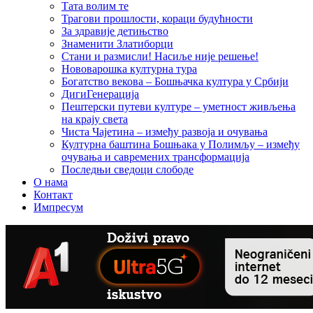
Тата волим те
Трагови прошлости, кораци будућности
За здравије детињство
Знаменити Златиборци
Стани и размисли! Насиље није решење!
Нововарошка културна тура
Богатство векова – Бошњачка култура у Србији
ДигиГенерација
Пештерски путеви културе – уметност живљења
на крају света
Чиста Чајетина – између развоја и очувања
Културна баштина Бошњака у Полимљу – између
очувања и савремених трансформација
Последњи сведоци слободе
О нама
Контакт
Импресум