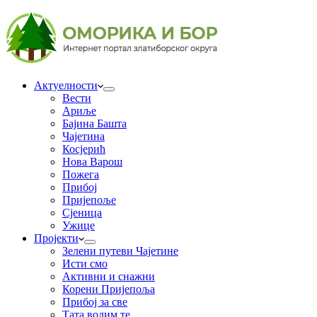
Актуелности
Вести
Ариље
Бајина Башта
Чајетина
Косјерић
Нова Варош
Пожега
Прибој
Пријепоље
Сјеница
Ужице
Пројекти
Зелени путеви Чајетине
Исти смо
Активни и снажни
Корени Пријепоља
Прибој за све
Тата волим те