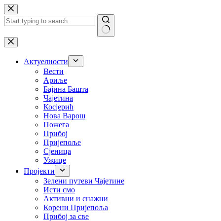
Skip
to
content
No
results
Актуелности
Вести
Ариље
Бајина Башта
Чајетина
Косјерић
Нова Варош
Пожега
Прибој
Пријепоље
Сјеница
Ужице
Пројекти
Зелени путеви Чајетине
Исти смо
Активни и снажни
Корени Пријепоља
Прибој за све