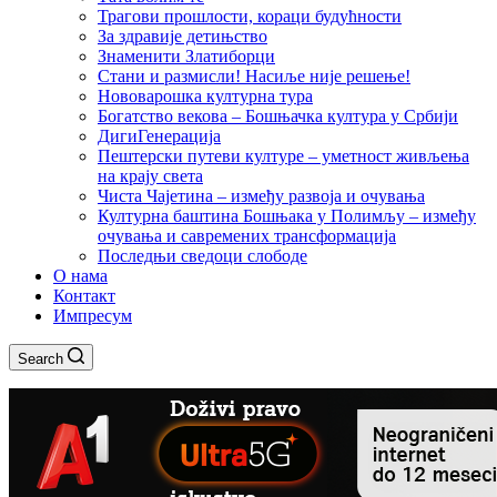
Трагови прошлости, кораци будућности
За здравије детињство
Знаменити Златиборци
Стани и размисли! Насиље није решење!
Нововарошка културна тура
Богатство векова – Бошњачка култура у Србији
ДигиГенерација
Пештерски путеви културе – уметност живљења
на крају света
Чиста Чајетина – између развоја и очувања
Културна баштина Бошњака у Полимљу – између
очувања и савремених трансформација
Последњи сведоци слободе
О нама
Контакт
Импресум
Search