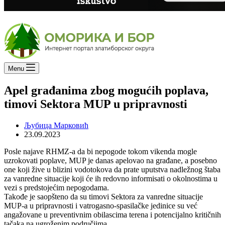
Menu
Apel građanima zbog mogućih poplava,
timovi Sektora MUP u pripravnosti
Љубица Марковић
23.09.2023
Posle najave RHMZ-a da bi nepogode tokom vikenda mogle
uzrokovati poplave, MUP je danas apelovao na građane, a posebno
one koji žive u blizini vodotokova da prate uputstva nadležnog štaba
za vanredne situacije koji će ih redovno informisati o okolnostima u
vezi s predstojećim nepogodama.
Takođe je saopšteno da su timovi Sektora za vanredne situacije
MUP-a u pripravnosti i vatrogasno-spasilačke jedinice su već
angažovane u preventivnim obilascima terena i potencijalno kritičnih
tačaka na ugroženim područjima.