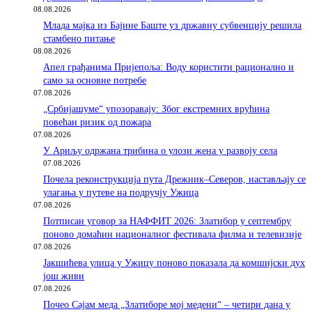
08.08.2026
Млада мајка из Бајине Баште уз државну субвенцију решила
стамбено питање
08.08.2026
Апел грађанима Пријепоља: Воду користити рационално и
само за основне потребе
07.08.2026
„Србијашуме“ упозоравају: Због екстремних врућина
повећан ризик од пожара
07.08.2026
У Ариљу одржана трибина о улози жена у развоју села
07.08.2026
Почела реконструкција пута Дрежник–Северов, настављају се
улагања у путеве на подручју Ужица
07.08.2026
Потписан уговор за НАФФИТ 2026: Златибор у септембру
поново домаћин националног фестивала филма и телевизије
07.08.2026
Јакшићева улица у Ужицу поново показала да комшијски дух
још живи
07.08.2026
Почео Сајам меда „Златиборе мој медени“ – четири дана у