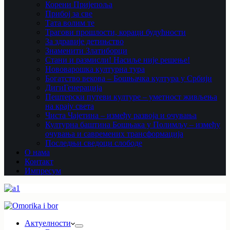
Корени Пријепоља
Прибој за све
Тата волим те
Трагови прошлости, кораци будућности
За здравије детињство
Знаменити Златиборци
Стани и размисли! Насиље није решење!
Нововарошка културна тура
Богатство векова – Бошњачка култура у Србији
ДигиГенерација
Пештерски путеви културе – уметност живљења
на крају света
Чиста Чајетина – између развоја и очувања
Културна баштина Бошњака у Полимљу – између
очувања и савремених трансформација
Последњи сведоци слободе
О нама
Контакт
Импресум
Актуелности