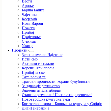
Вести
Ариље
Бајина Башта
Чајетина
Косјерић
Нова Варош
Пожега
Прибој
Пријепоље
Сјеница
Ужице
Пројекти
Зелени путеви Чајетине
Исти смо
Активни и снажни
Корени Пријепоља
Прибој за све
Тата волим те
Трагови прошлости, кораци будућности
За здравије детињство
Знаменити Златиборци
Стани и размисли! Насиље није решење!
Нововарошка културна тура
Богатство векова – Бошњачка култура у Србији
ДигиГенерација