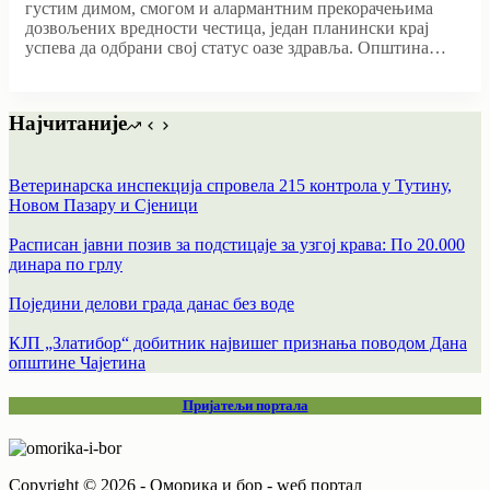
густим димом, смогoм и алармантним прекорачењима
дозвољених вредности честица, један планински крај
успева да одбрани свој статус оазе здравља. Општина…
Најчитаније
Ветеринарска инспекција спровела 215 контрола у Тутину,
Новом Пазару и Сјеници
Расписан јавни позив за подстицаје за узгој крава: По 20.000
динара по грлу
Поједини делови града данас без воде
КЈП „Златибор“ добитник највишег признања поводом Дана
општине Чајетина
Пријатељи портала
Copyright © 2026 - Оморика и бор - wеб портал