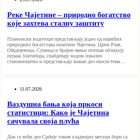
Реке Чајетине – природно богатство
које захтева сталну заштиту
Планински водотоци представљају једно од највећих
природних богатстава општине Чајетина. Црни Рзав,
Обудојевица, Сушица и бројни мањи потоци обликују
пејзаж Златибора, снабдевају водом локално
становништво и представљају важан део екосистема…
11.07.2026
Ваздушна бања која пркоси
статистици: Како је Чајетина
сачувала своја плућа
Док се већи део Србије током хладнијих месеци бори са