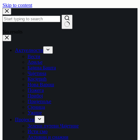
Skip to content
No results
Актуелности
Вести
Ариље
Бајина Башта
Чајетина
Косјерић
Нова Варош
Пожега
Прибој
Пријепоље
Сјеница
Ужице
Пројекти
Зелени путеви Чајетине
Исти смо
Активни и снажни