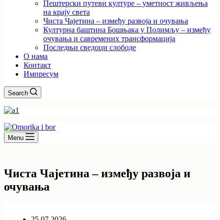
Пештерски путеви културе – уметност живљења
на крају света
Чиста Чајетина – између развоја и очувања
Културна баштина Бошњака у Полимљу – између
очувања и савремених трансформација
Последњи сведоци слободе
О нама
Контакт
Импресум
Search
Menu
Чиста Чајетина – између развоја и
очувања
25.07.2026