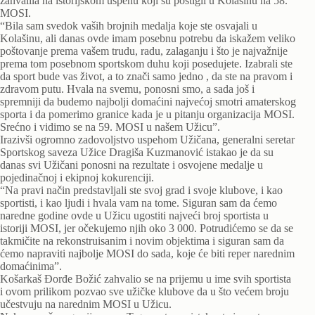
zahvalila na istorijskom uspehu koji su postigli u Kolašinu na 58.
MOSI.
“Bila sam svedok vaših brojnih medalja koje ste osvajali u
Kolašinu, ali danas ovde imam posebnu potrebu da iskažem veliko
poštovanje prema vašem trudu, radu, zalaganju i što je najvažnije
prema tom posebnom sportskom duhu koji posedujete. Izabrali ste
da sport bude vas život, a to znači samo jedno , da ste na pravom i
zdravom putu. Hvala na svemu, ponosni smo, a sada još i
spremniji da budemo najbolji domaćini najvećoj smotri amaterskog
sporta i da pomerimo granice kada je u pitanju organizacija MOSI.
Srećno i vidimo se na 59. MOSI u našem Užicu”.
Irazivši ogromno zadovoljstvo uspehom Užičana, generalni seretar
Sportskog saveza Užice Dragiša Kuzmanović istakao je da su
danas svi Užičani ponosni na rezultate i osvojene medalje u
pojedinačnoj i ekipnoj kokurenciji.
“Na pravi način predstavljali ste svoj grad i svoje klubove, i kao
sportisti, i kao ljudi i hvala vam na tome. Siguran sam da ćemo
naredne godine ovde u Užicu ugostiti najveći broj sportista u
istoriji MOSI, jer očekujemo njih oko 3 000. Potrudićemo se da se
takmičite na rekonstruisanim i novim objektima i siguran sam da
ćemo napraviti najbolje MOSI do sada, koje će biti reper narednim
domaćinima”.
Košarkaš Đorđe Božić zahvalio se na prijemu u ime svih sportista
i ovom prilikom pozvao sve užičke klubove da u što većem broju
učestvuju na narednim MOSI u Užicu.