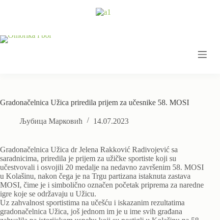
Skip
to
content
Gradonačelnica Užica priredila prijem za učesnike 58. MOSI
Љубица Марковић
14.07.2023
Gradonačelnica Užica dr Jelena Rakković Radivojević sa
saradnicima, priredila je prijem za užičke sportiste koji su
učestvovali i osvojili 20 medalje na nedavno završenim 58. MOSI
u Kolašinu, nakon čega je na Trgu partizana istaknuta zastava
MOSI, čime je i simbolično označen početak priprema za naredne
igre koje se održavaju u Užicu.
Uz zahvalnost sportistima na učešću i iskazanim rezultatima
gradonačelnica Užica, još jednom im je u ime svih građana