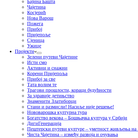
Бајина Башта
Чајетина
Косјерић
Нова Варош
Пожега
Прибој
Пријепоље
Сјеница
Ужице
Пројекти
Зелени путеви Чајетине
Исти смо
Активни и снажни
Корени Пријепоља
Прибој за све
Тата волим те
Трагови прошлости, кораци будућности
За здравије детињство
Знаменити Златиборци
Стани и размисли! Насиље није решење!
Нововарошка културна тура
Богатство векова – Бошњачка култура у Србији
ДигиГенерација
Пештерски путеви културе – уметност живљења на к
Чиста Чајетина – између развоја и очувања