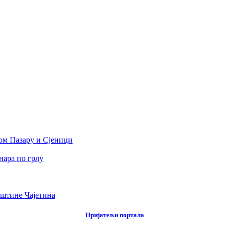
вом Пазару и Сјеници
инара по грлу
штине Чајетина
Пријатељи портала