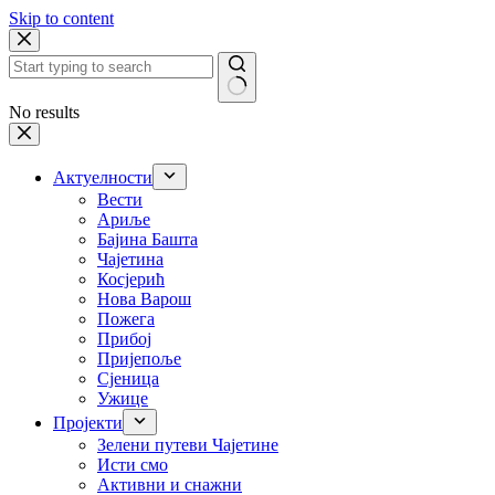
Skip to content
No results
Актуелности
Вести
Ариље
Бајина Башта
Чајетина
Косјерић
Нова Варош
Пожега
Прибој
Пријепоље
Сјеница
Ужице
Пројекти
Зелени путеви Чајетине
Исти смо
Активни и снажни