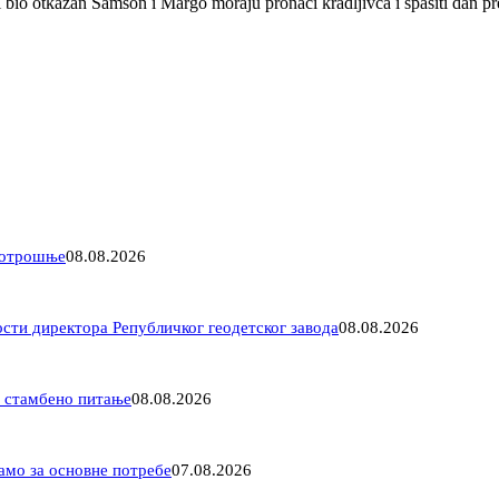
i bio otkazan Samson i Margo moraju pronaći kradljivca i spasiti dan p
потрошње
08.08.2026
ти директора Републичког геодетског завода
08.08.2026
а стамбено питање
08.08.2026
амо за основне потребе
07.08.2026