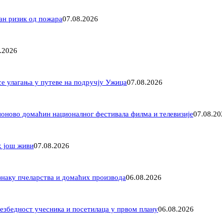
ан ризик од пожара
07.08.2026
.2026
е улагања у путеве на подручју Ужица
07.08.2026
оново домаћин националног фестивала филма и телевизије
07.08.20
х још живи
07.08.2026
знаку пчеларства и домаћих производа
06.08.2026
езбедност учесника и посетилаца у првом плану
06.08.2026