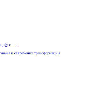
рају света
увања и савремених трансформација