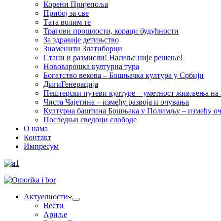
Корени Пријепоља
Прибој за све
Тата волим те
Трагови прошлости, кораци будућности
За здравије детињство
Знаменити Златиборци
Стани и размисли! Насиље није решење!
Нововарошка културна тура
Богатство векова – Бошњачка култура у Србији
ДигиГенерација
Пештерски путеви културе – уметност живљења на к
Чиста Чајетина – између развоја и очувања
Културна баштина Бошњака у Полимљу – између оч
Последњи сведоци слободе
О нама
Контакт
Импресум
Актуелности
Вести
Ариље