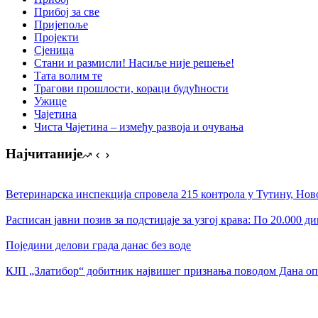
Прибој за све
Пријепоље
Пројекти
Сјеница
Стани и размисли! Насиље није решење!
Тата волим те
Трагови прошлости, кораци будућности
Ужице
Чајетина
Чиста Чајетина – између развоја и очувања
Најчитаније
Ветеринарска инспекција спровела 215 контрола у Тутину, Но
Расписан јавни позив за подстицаје за узгој крава: По 20.000 д
Поједини делови града данас без воде
КЈП „Златибор“ добитник највишег признања поводом Дана оп