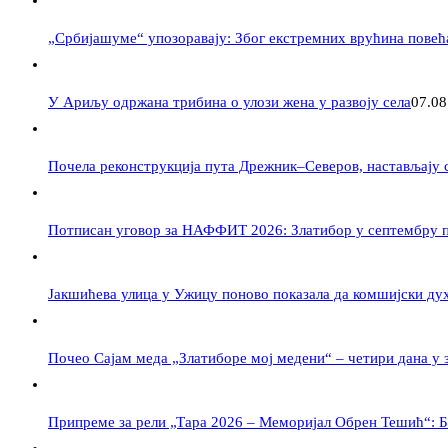
„Србијашуме“ упозоравају: Због екстремних врућина повећ
У Ариљу одржана трибина о улози жена у развоју села
07.08
Почела реконструкција пута Дрежник–Северов, настављају с
Потписан уговор за НАФФИТ 2026: Златибор у септембру п
Јакшићева улица у Ужицу поново показала да комшијски ду
Почео Сајам меда „Златиборе мој медени“ – четири дана у 
Припреме за рели „Тара 2026 – Меморијал Обрен Тешић“: Б