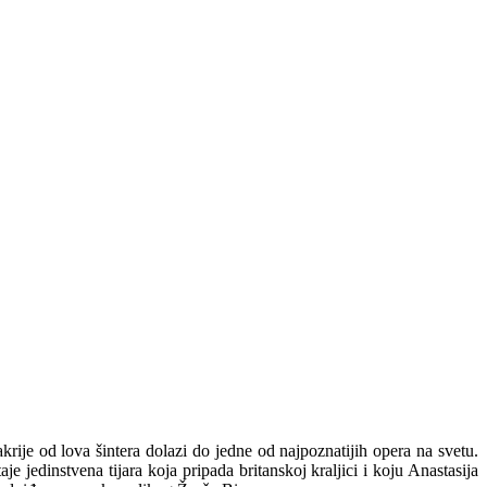
je od lova šintera dolazi do jedne od najpoznatijih opera na svetu.
 jedinstvena tijara koja pripada britanskoj kraljici i koju Anastasija