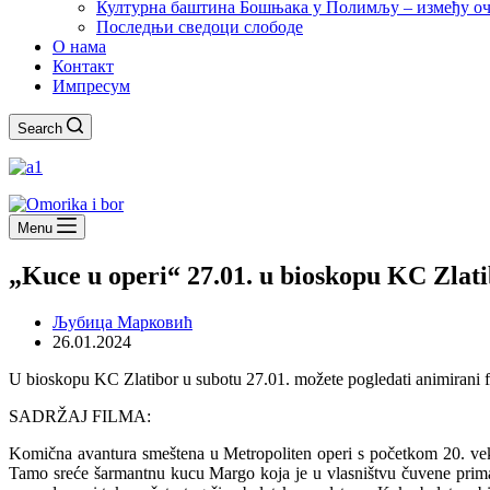
Културна баштина Бошњака у Полимљу – између оч
Последњи сведоци слободе
О нама
Контакт
Импресум
Search
Menu
„Kuce u operi“ 27.01. u bioskopu KC Zlat
Љубица Марковић
26.01.2024
U bioskopu KC Zlatibor u subotu 27.01. možete pogledati animirani f
SADRŽAJ FILMA:
Komična avantura smeštena u Metropoliten operi s početkom 20. veka
Tamo sreće šarmantnu kucu Margo koja je u vlasništvu čuvene primabale