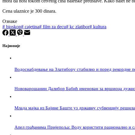
mora da nosi tokom četvrtog čina baletske predstave. Kako balet ne b
Cena ulaznice je 300 dinara.
Ознаке
#
bioskop
#
cajetina
#
film za decu
#
kc zlatibor
#
kultura
Најновије
Водоснабдевање на Златибору стабилно и поред рекордне 
Нововарошанин Далибор Бабић именован за вршиоца дужнос
Млада мајка из Бајине Баште уз државну субвенцију решил
Апел грађанима Пријепоља: Воду користити рационално и с