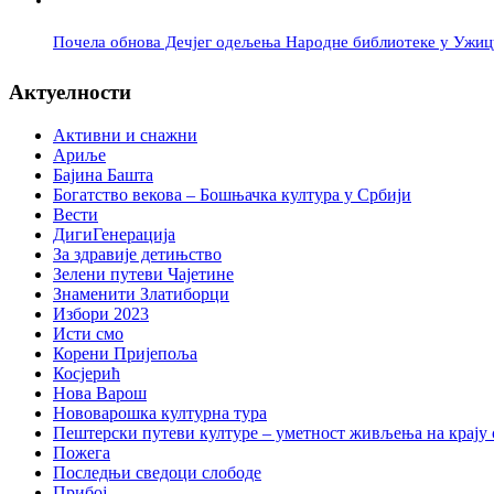
Почела обнова Дечјег одељења Народне библиотеке у Ужиц
Актуелности
Активни и снажни
Ариље
Бајина Башта
Богатство векова – Бошњачка култура у Србији
Вести
ДигиГенерација
За здравије детињство
Зелени путеви Чајетине
Знаменити Златиборци
Избори 2023
Исти смо
Корени Пријепоља
Косјерић
Нова Варош
Нововарошка културна тура
Пештерски путеви културе – уметност живљења на крају 
Пожега
Последњи сведоци слободе
Прибој