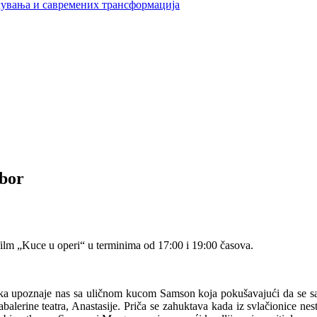
увања и савремених трансформација
ibor
ilm „Kuce u operi“ u terminima od 17:00 i 19:00 časova.
 upoznaje nas sa uličnom kucom Samson koja pokušavajući da se sakri
rine teatra, Anastasije. Priča se zahuktava kada iz svlačionice nestaje