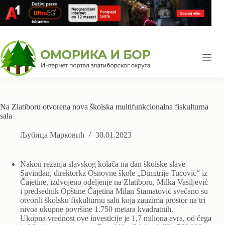
Skip
to
content
Na Zlatiboru otvorena nova školska multifunkcionalna fiskulturna
sala
Љубица Марковић
30.01.2023
Nakon rezanja slavskog kolača na dan školske slave
Savindan, direktorka Osnovne škole „Dimitrije Tucović“ iz
Čajetine, izdvojeno odeljenje na Zlatiboru, Milka Vasiljević
i predsednik Opštine Čajetina Milan Stamatović svečano su
otvorili školsku fiskulturnu salu koja zauzima prostor na tri
nivoa ukupne površine 1.750 metara kvadratnih.
Ukupna vrednost ove investicije je 1,7 miliona evra, od čega