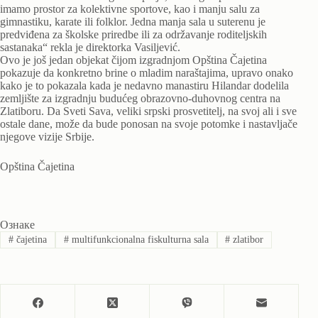
imamo prostor za kolektivne sportove, kao i manju salu za
gimnastiku, karate ili folklor. Jedna manja sala u suterenu je
predviđena za školske priredbe ili za održavanje roditeljskih
sastanaka“ rekla je direktorka Vasiljević.
Ovo je još jedan objekat čijom izgradnjom Opština Čajetina
pokazuje da konkretno brine o mladim naraštajima, upravo onako
kako je to pokazala kada je nedavno manastiru Hilandar dodelila
zemljište za izgradnju budućeg obrazovno-duhovnog centra na
Zlatiboru. Da Sveti Sava, veliki srpski prosvetitelj, na svoj ali i sve
ostale dane, može da bude ponosan na svoje potomke i nastavljače
njegove vizije Srbije.
Opština Čajetina
Ознаке
#
čajetina
#
multifunkcionalna fiskulturna sala
#
zlatibor