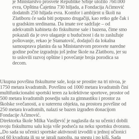
je Ministarstvo prosvete Republike Srbije uložilo 760.000
evra, Opština Čajetina 730 hiljada, a Fondacija Aćimović
dodatnih 250 hiljada evra. Komfor i ambijent u školi na
Zlatiboru će sada biti potpuno drugačiji, kao retko gde čak i
u gradskim sredinama. Da imate sve sadržaje – od
adekvatnih kabineta do fiskulturne sale i bazena, čime smo
pokazali da je ovo ulaganje u budućnost i da to zaslužuje
poštovanje, rekao je Stamatović, dodajući da lokalna
samouprava planira da sa Ministarstvom prosvete naredne
godine počne izgradnju još jedne škole na Zlatiboru, jer su
to uslovili razvoj opštine i povećanje broja porodica sa
decom.
Ukupna površina fiskulturne sale, koja se prostire na tri nivoa, je
1750 metara kvadratnih. Površinu od 1000 metara kvadratnih čini
multifunkcionalni sportski teren za kolektivne sportove, prostor od
500 metara kvadratnih posedju salu za gimnastiku i prostor za
školske svečanosti, a u suterenu objekta, na prostoru površine od
250 metara kvadratnih, nalazi se bazen izgrađen donacijom
Fondacije Aćimović.
Direktorka škole Milka Vasiljević je naglasila da su učenici dobili
svoju fiskulturnu salu koja više podseća na neku sportsku dvoranu.
„Do sada su učenici sportske aktivnosti izvodili u jednoj učionici
od 60 kvadrata ili su se igrali napolju, na snegu i po kiši. Sada