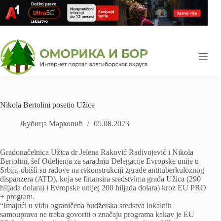
Skip
to
content
Nikola Bertolini posetio Užice
Љубица Марковић
05.08.2023
Gradonačelnica Užica dr Jelena Raković Radivojević i Nikola
Bertolini, šef Odeljenja za saradnju Delegacije Evropske unije u
Srbiji, obišli su radove na rekonstrukciji zgrade antituberkuloznog
dispanzera (ATD), koja se finansira sredstvima grada Užica (290
hiljada dolara) i Evropske unije( 200 hiljada dolara) kroz EU PRO
+ program.
“Imajući u vidu ograničena budžetska sredstva lokalnih
samouprava ne treba govoriti o značaju programa kakav je EU