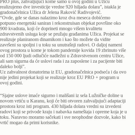
PRO plus, zahvaljujući kome samo u ovoj godini u Užicu
realizujemo dve investicije vredne 920 hiljada dolara”, istakla je
gradonačelnica Užica dr Jelena Raković Radivojević.
“Ovde, gde se danas nalazimo kroz dva meseca dobićemo
potpuno energetski saniran i rekonstruisan objekat površine oko
900 kvadrata, koji će doprineti mnogo višem kvalitetu
zdravstvenih usluga koje se pružaju građanima Užica. Projekat se
realizuje planiranom dinamikom i kao što možete da vidite
završeni su spoljni i u toku su unutrašnji radovi. O daljoj nameni
ovog prostora u kome je tokom pandemije kovida 19 zbrinuto više
od 150 000 ljudi odlučiće nadležni u Zdravstvenom centru Užice,
ali sam sigurna da će uslovi rada i za zaposlene i za pacijente biti
daleko bolji”.
Uz zahvalnost donatorima iz EU, gradonačelnica podseća i da ovo
nije jedini projekat koji se realizuje kroz EU PRO + program u
ovoj godini.
“Sjajne uslove imaće sigurno i mališani iz sela Lužničke doline u
novom vrtiću u Karanu, koji će biti otvoren zahvaljujući adaptaciji
prostora kroz isti program. 430 hiljada dolara vredni su izvedeni
radovi koji se privode kraju i nabavka nameštaja i opreme koja je u
toku. Naravno moramo sačekati i sve neophodne dozvole, kako bi
vrtić mogao da primi korisnike.