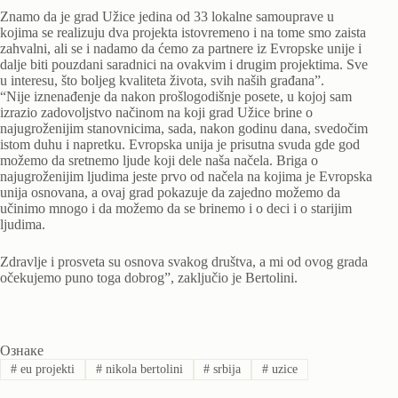
Znamo da je grad Užice jedina od 33 lokalne samouprave u
kojima se realizuju dva projekta istovremeno i na tome smo zaista
zahvalni, ali se i nadamo da ćemo za partnere iz Evropske unije i
dalje biti pouzdani saradnici na ovakvim i drugim projektima. Sve
u interesu, što boljeg kvaliteta života, svih naših građana”.
“Nije iznenađenje da nakon prošlogodišnje posete, u kojoj sam
izrazio zadovoljstvo načinom na koji grad Užice brine o
najugroženijim stanovnicima, sada, nakon godinu dana, svedočim
istom duhu i napretku. Evropska unija je prisutna svuda gde god
možemo da sretnemo ljude koji dele naša načela. Briga o
najugroženijim ljudima jeste prvo od načela na kojima je Evropska
unija osnovana, a ovaj grad pokazuje da zajedno možemo da
učinimo mnogo i da možemo da se brinemo i o deci i o starijim
ljudima.
Zdravlje i prosveta su osnova svakog društva, a mi od ovog grada
očekujemo puno toga dobrog”, zaključio je Bertolini.
Ознаке
#
eu projekti
#
nikola bertolini
#
srbija
#
uzice