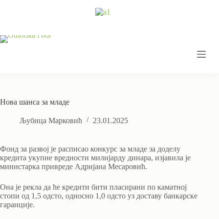
Skip
to
content
Нова шанса за младе
Љубица Марковић
23.01.2025
Фонд за развој је расписао конкурс за младе за доделу
кредита укупне вредности милијарду динара, изјавила је
министарка привреде Адријана Месаровић.
Она је рекла да ће кредити бити пласирани по каматној
стопи од 1,5 одсто, односно 1,0 одсто уз доставу банкарске
гаранције.