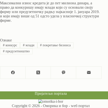
Максимални износ кредита је до пет милиона динара, а
право да конкуришу имају млади који су основали своју
фирму или предузетничку радњу најкасније 1. јануара 2019.
и који имају више од 51 одсто удела у власничкој структури
фирме.
Ознаке
#
конкурс
#
млади
#
покретање бизниса
#
предузетништво
Пријатељи портала
Copyright © 2026 - Оморика и бор - wеб портал