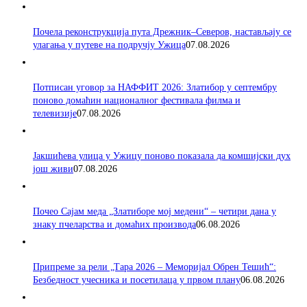
Почела реконструкција пута Дрежник–Северов, настављају се
улагања у путеве на подручју Ужица
07.08.2026
Потписан уговор за НАФФИТ 2026: Златибор у септембру
поново домаћин националног фестивала филма и
телевизије
07.08.2026
Јакшићева улица у Ужицу поново показала да комшијски дух
још живи
07.08.2026
Почео Сајам меда „Златиборе мој медени“ – четири дана у
знаку пчеларства и домаћих производа
06.08.2026
Припреме за рели „Тара 2026 – Меморијал Обрен Тешић“:
Безбедност учесника и посетилаца у првом плану
06.08.2026