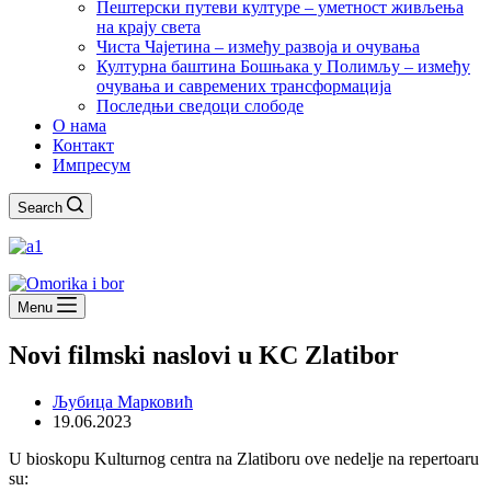
Пештерски путеви културе – уметност живљења
на крају света
Чиста Чајетина – између развоја и очувања
Културна баштина Бошњака у Полимљу – између
очувања и савремених трансформација
Последњи сведоци слободе
О нама
Контакт
Импресум
Search
Menu
Novi filmski naslovi u KC Zlatibor
Љубица Марковић
19.06.2023
U bioskopu Kulturnog centra na Zlatiboru ove nedelje na repertoaru
su: