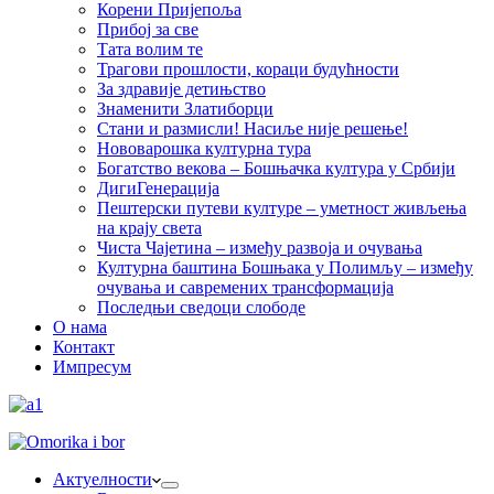
Корени Пријепоља
Прибој за све
Тата волим те
Трагови прошлости, кораци будућности
За здравије детињство
Знаменити Златиборци
Стани и размисли! Насиље није решење!
Нововарошка културна тура
Богатство векова – Бошњачка култура у Србији
ДигиГенерација
Пештерски путеви културе – уметност живљења
на крају света
Чиста Чајетина – између развоја и очувања
Културна баштина Бошњака у Полимљу – између
очувања и савремених трансформација
Последњи сведоци слободе
О нама
Контакт
Импресум
Актуелности