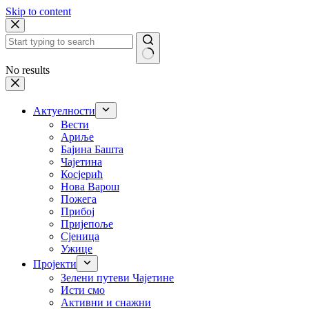
Skip to content
No results
Актуелности
Вести
Ариље
Бајина Башта
Чајетина
Косјерић
Нова Варош
Пожега
Прибој
Пријепоље
Сјеница
Ужице
Пројекти
Зелени путеви Чајетине
Исти смо
Активни и снажни