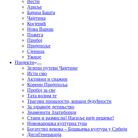
Вести
Ариље
Бајина Башта
Чајетина
Косјерић
Нова Варош
Пожега
Прибој
Пријепоље
Сјеница
Ужице
Пројекти
Зелени путеви Чајетине
Исти смо
Активни и снажни
Корени Пријепоља
Прибој за све
Тата волим те
Трагови прошлости, кораци будућности
За здравије детињство
Знаменити Златиборци
Стани и размисли! Насиље није решење!
Нововарошка културна тура
Богатство векова – Бошњачка култура у Србији
ДигиГенерација