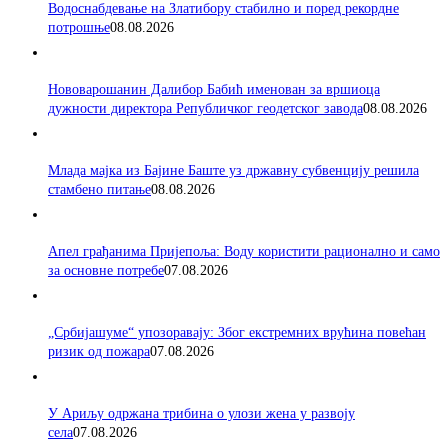
Водоснабдевање на Златибору стабилно и поред рекордне
потрошње
08.08.2026
Нововарошанин Далибор Бабић именован за вршиоца
дужности директора Републичког геодетског завода
08.08.2026
Млада мајка из Бајине Баште уз државну субвенцију решила
стамбено питање
08.08.2026
Апел грађанима Пријепоља: Воду користити рационално и само
за основне потребе
07.08.2026
„Србијашуме“ упозоравају: Због екстремних врућина повећан
ризик од пожара
07.08.2026
У Ариљу одржана трибина о улози жена у развоју
села
07.08.2026