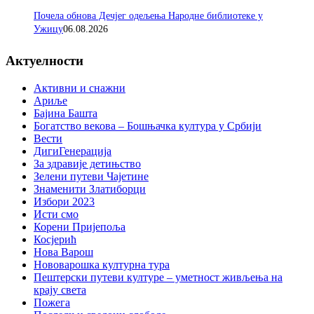
Почела обнова Дечјег одељења Народне библиотеке у
Ужицу
06.08.2026
Актуелности
Активни и снажни
Ариље
Бајина Башта
Богатство векова – Бошњачка култура у Србији
Вести
ДигиГенерација
За здравије детињство
Зелени путеви Чајетине
Знаменити Златиборци
Избори 2023
Исти смо
Корени Пријепоља
Косјерић
Нова Варош
Нововарошка културна тура
Пештерски путеви културе – уметност живљења на
крају света
Пожега