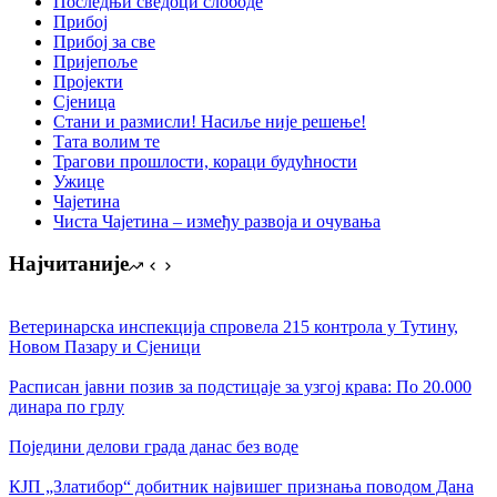
Последњи сведоци слободе
Прибој
Прибој за све
Пријепоље
Пројекти
Сјеница
Стани и размисли! Насиље није решење!
Тата волим те
Трагови прошлости, кораци будућности
Ужице
Чајетина
Чиста Чајетина – између развоја и очувања
Најчитаније
Ветеринарска инспекција спровела 215 контрола у Тутину,
Новом Пазару и Сјеници
Расписан јавни позив за подстицаје за узгој крава: По 20.000
динара по грлу
Поједини делови града данас без воде
КЈП „Златибор“ добитник највишег признања поводом Дана