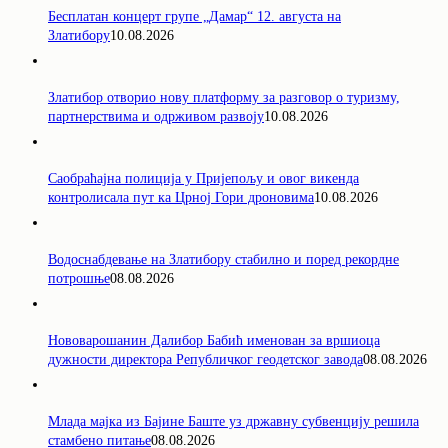
Бесплатан концерт групе „Дамар“ 12. августа на
Златибору
10.08.2026
Златибор отворио нову платформу за разговор о туризму,
партнерствима и одрживом развоју
10.08.2026
Саобраћајна полиција у Пријепољу и овог викенда
контролисала пут ка Црној Гори дроновима
10.08.2026
Водоснабдевање на Златибору стабилно и поред рекордне
потрошње
08.08.2026
Нововарошанин Далибор Бабић именован за вршиоца
дужности директора Републичког геодетског завода
08.08.2026
Млада мајка из Бајине Баште уз државну субвенцију решила
стамбено питање
08.08.2026