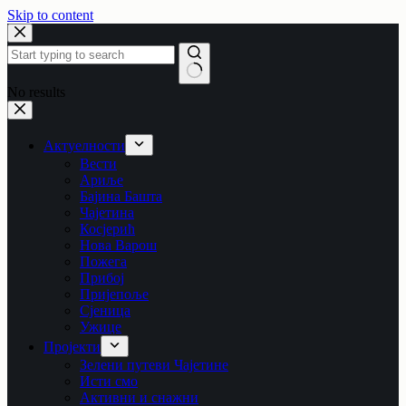
Skip to content
No results
Актуелности
Вести
Ариље
Бајина Башта
Чајетина
Косјерић
Нова Варош
Пожега
Прибој
Пријепоље
Сјеница
Ужице
Пројекти
Зелени путеви Чајетине
Исти смо
Активни и снажни