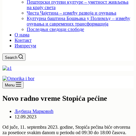
Пештерски путеви културе – уметност живљења
на крају света
Чиста Чајетина – између развоја и очувања
Културна баштина Бошњака у Полимљу – између
очувања и савремених трансформација
Последњи сведоци слободе
О нама
Контакт
Импресум
Search
Menu
Novo radno vreme Stopića pećine
Љубица Марковић
12.09.2023
Od juče, 11. septembra 2023. godine, Stopića pećina biće otvorena
za posetioce svakim danom u periodu od 09:30 do 18:00 časova.