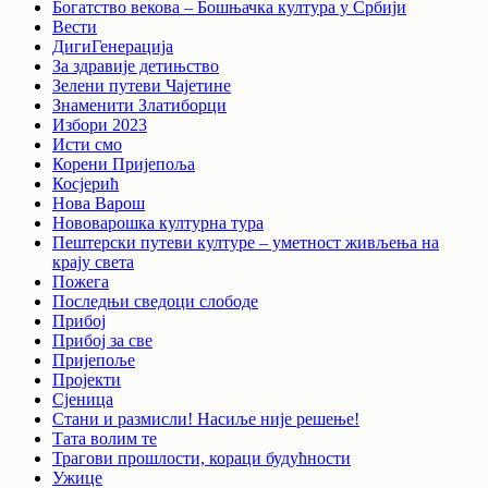
Богатство векова – Бошњачка култура у Србији
Вести
ДигиГенерација
За здравије детињство
Зелени путеви Чајетине
Знаменити Златиборци
Избори 2023
Исти смо
Корени Пријепоља
Косјерић
Нова Варош
Нововарошка културна тура
Пештерски путеви културе – уметност живљења на
крају света
Пожега
Последњи сведоци слободе
Прибој
Прибој за све
Пријепоље
Пројекти
Сјеница
Стани и размисли! Насиље није решење!
Тата волим те
Трагови прошлости, кораци будућности
Ужице