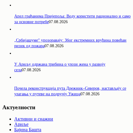
Апел грађанима Пријепоља: Воду користити рационално и само
за основне потребе
07.08.2026
„Србијашуме“ упозоравају: Због екстремних врућина повећан
ризик од пожара
07.08.2026
У Ариљу одржана трибина о улози жена у развоју
села
07.08.2026
Почела реконструкција пута Дрежник–Северов, настављају се
улагања у путеве на подручју Ужица
07.08.2026
Актуелности
Активни и снажни
Ариље
Бајина Башта