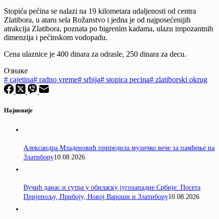
Stopića pećina se nalazi na 19 kilometara udaljenosti od centra
Zlatibora, u ataru sela Rožanstvo i jedna je od najposećenijih
atrakcija Zlatibora, poznata po bigrenim kadama, ulazu impozantnih
dimenzija i pećinskom vodopadu.
Cena ulaznice je 400 dinara za odrasle, 250 dinara za decu.
Ознаке
#
cajetina
#
radno vreme
#
srbija
#
stopica pecina
#
zlatiborski okrug
Најновије
Александра Младеновић приредила музичко вече за памћење на
Златибору
10.08.2026
Вучић данас и сутра у обиласку југозападне Србије: Посета
Пријепољу, Прибоју, Новој Вароши и Златибору
10.08.2026