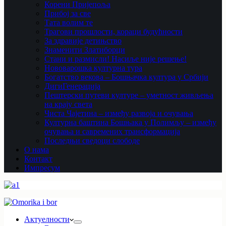
Корени Пријепоља
Прибој за све
Тата волим те
Трагови прошлости, кораци будућности
За здравије детињство
Знаменити Златиборци
Стани и размисли! Насиље није решење!
Нововарошка културна тура
Богатство векова – Бошњачка култура у Србији
ДигиГенерација
Пештерски путеви културе – уметност живљења
на крају света
Чиста Чајетина – између развоја и очувања
Културна баштина Бошњака у Полимљу – између
очувања и савремених трансформација
Последњи сведоци слободе
О нама
Контакт
Импресум
Актуелности