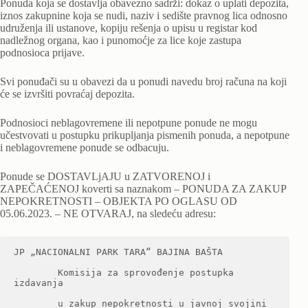
Ponuda koja se dostavlja obavezno sadrži: dokaz o uplati depozita,
iznos zakupnine koja se nudi, naziv i sedište pravnog lica odnosno
udruženja ili ustanove, kopiju rešenja o upisu u registar kod
nadležnog organa, kao i punomoćje za lice koje zastupa
podnosioca prijave.
Svi ponuđači su u obavezi da u ponudi navedu broj računa na koji
će se izvršiti povraćaj depozita.
Podnosioci neblagovremene ili nepotpune ponude ne mogu
učestvovati u postupku prikupljanja pismenih ponuda, a nepotpune
i neblagovremene ponude se odbacuju.
Ponude se DOSTAVLjAJU u ZATVORENOJ i
ZAPEČAĆENOJ koverti sa naznakom – PONUDA ZA ZAKUP
NEPOKRETNOSTI – OBJEKTA PO OGLASU OD
05.06.2023. – NE OTVARAJ, na sledeću adresu:
JP „NACIONALNI PARK TARA“ BAJINA BAŠTA

        Komisija za sprovođenje postupka 
izdavanja

        u zakup nepokretnosti u javnoj svojini
