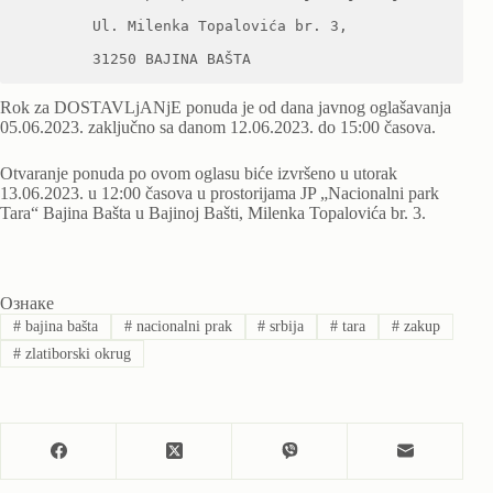
        Ul. Milenka Topalovića br. 3,

        31250 BAJINA BAŠTA
Rok za DOSTAVLjANjE ponuda je od dana javnog oglašavanja
05.06.2023. zaključno sa danom 12.06.2023. do 15:00 časova.
Otvaranje ponuda po ovom oglasu biće izvršeno u utorak
13.06.2023. u 12:00 časova u prostorijama JP „Nacionalni park
Tara“ Bajina Bašta u Bajinoj Bašti, Milenka Topalovića br. 3.
Ознаке
#
bajina bašta
#
nacionalni prak
#
srbija
#
tara
#
zakup
#
zlatiborski okrug