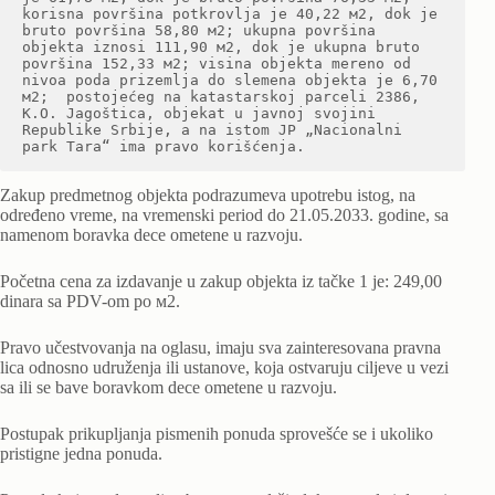
korisna površina potkrovlja je 40,22 м2, dok je 
bruto površina 58,80 м2; ukupna površina 
objekta iznosi 111,90 м2, dok je ukupna bruto 
površina 152,33 м2; visina objekta mereno od 
nivoa poda prizemlja do slemena objekta je 6,70 
м2;  postojećeg na katastarskoj parceli 2386, 
K.O. Jagoštica, objekat u javnoj svojini 
Republike Srbije, a na istom JP „Nacionalni 
park Tara“ ima pravo korišćenja.
Zakup predmetnog objekta podrazumeva upotrebu istog, na
određeno vreme, na vremenski period do 21.05.2033. godine, sa
namenom boravka dece ometene u razvoju.
Početna cena za izdavanje u zakup objekta iz tačke 1 je: 249,00
dinara sa PDV-om po м2.
Pravo učestvovanja na oglasu, imaju sva zainteresovana pravna
lica odnosno udruženja ili ustanove, koja ostvaruju ciljeve u vezi
sa ili se bave boravkom dece ometene u razvoju.
Postupak prikupljanja pismenih ponuda sprovešće se i ukoliko
pristigne jedna ponuda.