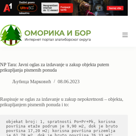
Skip
to
content
NP Tara: Јavni oglas za izdavanje u zakup objekta putem
prikupljanja pismenih ponuda
Љубица Марковић
08.06.2023
Raspisuje se oglas za izdavanje u zakup nepokretnosti – objekta,
prikupljanjem pismenih ponuda i to:
objekat broj: 1, spratnosti Po+Pr+Pk, korisna 
površina etaže podrum je 9,90 м2, dok je bruto 
površina 17,20 м2; korisna površina prizemlja 
je 61,78 м2, dok je bruto površina 76,33 м2; 