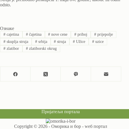
odsto.
Ознаке
#
cajetina
#
čajetina
#
nove cene
#
priboj
#
prijepolje
#
skuplja struja
#
srbija
#
struja
#
Užice
#
uzice
#
zlatibor
#
zlatiborski okrug
Пријатељи портала
Copyright © 2026 - Оморика и бор - wеб портал