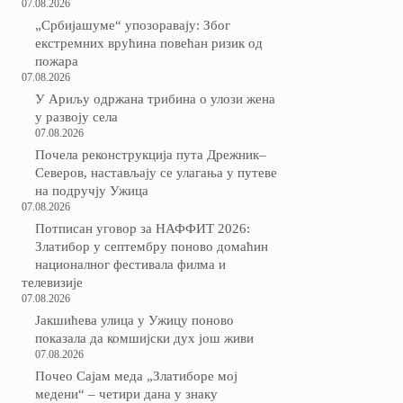
07.08.2026
„Србијашуме“ упозоравају: Због
екстремних врућина повећан ризик од
пожара
07.08.2026
У Ариљу одржана трибина о улози жена
у развоју села
07.08.2026
Почела реконструкција пута Дрежник–
Северов, настављају се улагања у путеве
на подручју Ужица
07.08.2026
Потписан уговор за НАФФИТ 2026:
Златибор у септембру поново домаћин
националног фестивала филма и
телевизије
07.08.2026
Јакшићева улица у Ужицу поново
показала да комшијски дух још живи
07.08.2026
Почео Сајам меда „Златиборе мој
медени“ – четири дана у знаку