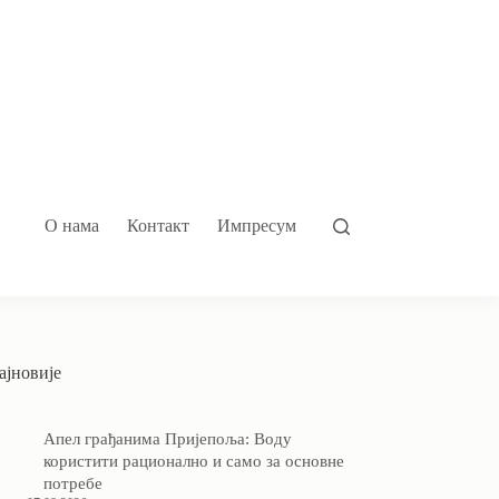
О нама
Контакт
Импресум
ајновије
Апел грађанима Пријепоља: Воду
користити рационално и само за основне
потребе