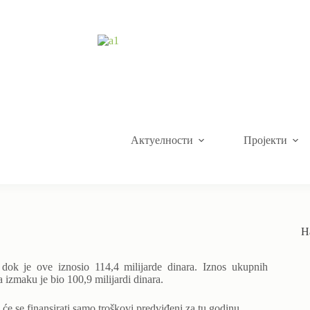
Актуелности
Пројекти
Н
 dok je ove iznosio 114,4 milijarde dinara. Iznos ukupnih
 izmaku je bio 100,9 milijardi dinara.
 će se finansirati samo troškovi predviđeni za tu godinu.