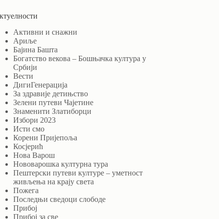
ктуелности
Активни и снажни
Ариље
Бајина Башта
Богатство векова – Бошњачка култура у
Србији
Вести
ДигиГенерација
За здравије детињство
Зелени путеви Чајетине
Знаменити Златиборци
Избори 2023
Исти смо
Корени Пријепоља
Косјерић
Нова Варош
Нововарошка културна тура
Пештерски путеви културе – уметност
живљења на крају света
Пожега
Последњи сведоци слободе
Прибој
Прибој за све