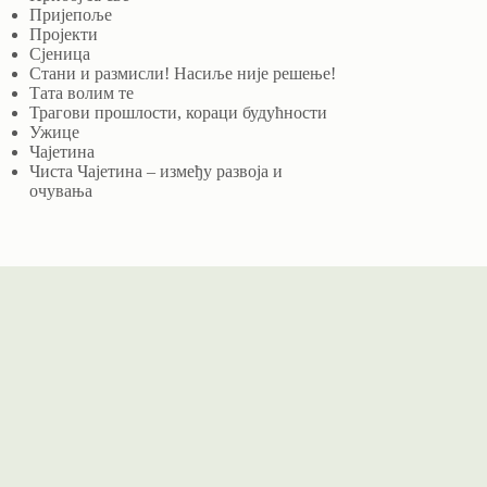
Пријепоље
Пројекти
Сјеница
Стани и размисли! Насиље није решење!
Тата волим те
Трагови прошлости, кораци будућности
Ужице
Чајетина
Чиста Чајетина – између развоја и
очувања