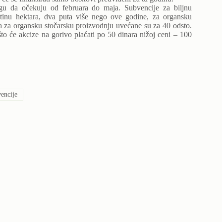
gu da očekuju od februara do maja. Subvencije za biljnu
tinu hektara, dva puta više nego ove godine, za organsku
 a za organsku stočarsku proizvodnju uvećane su za 40 odsto.
to će akcize na gorivo plaćati po 50 dinara nižoj ceni – 100
encije