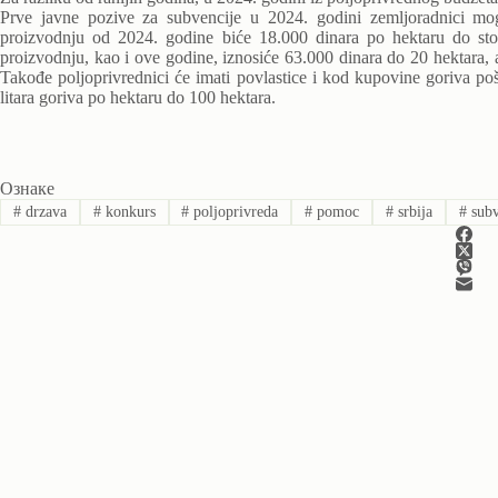
Prve javne pozive za subvencije u 2024. godini zemljoradnici mo
proizvodnju od 2024. godine biće 18.000 dinara po hektaru do sto
proizvodnju, kao i ove godine, iznosiće 63.000 dinara do 20 hektara,
Takođe poljoprivrednici će imati povlastice i kod kupovine goriva poš
litara goriva po hektaru do 100 hektara.
Ознаке
#
drzava
#
konkurs
#
poljoprivreda
#
pomoc
#
srbija
#
subv