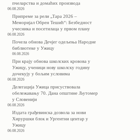
пчеларства и домаћих производа
06.08.2026
Припреме за рели „Тара 2026 –
Меморијал Обрен Тешић“: Безбедност
учесника и посетилаца у првом плану
06.08.2026
Почела обнова Дечјег одељења Народне
библиотеке у Ужицу
06.08.2026
При крају обнова школских кровова у
Ужицу, ученици нову школску годину
дочекују у бољим условима
06.08.2026
Делегација Ужица присуствовала
обележавању 70. Дана општине Љутомер
у Словенији
06.08.2026
Издата грађевинска дозвола за нови
Хируршки блок и Ургентни центар у
Ужицу
06.08.2026