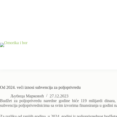
Skip
to
content
Od 2024. veći iznosi subvencija za poljoprivredu
Љубица Марковић
27.12.2023
Budžet za poljoprivredu naredne godine biće 119 milijardi dinara,
subvencija poljoprivrednicima sa svim izvorima finansiranja u godini na
Za razliku od ranijih godina, u 2024. godini iz poljoprivrednog budžeta