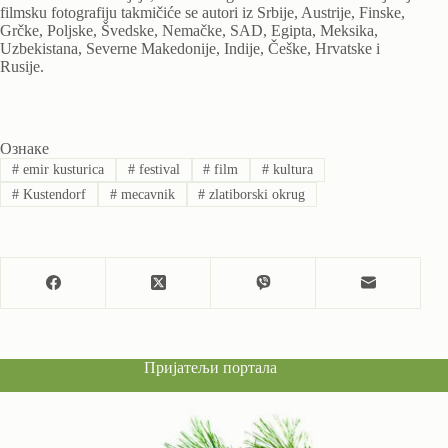
filmsku fotografiju takmičiće se autori iz Srbije, Austrije, Finske,
Grčke, Poljske, Švedske, Nemačke, SAD, Egipta, Meksika,
Uzbekistana, Severne Makedonije, Indije, Češke, Hrvatske i
Rusije.
Ознаке
#
emir kusturica
#
festival
#
film
#
kultura
#
Kustendorf
#
mecavnik
#
zlatiborski okrug
Пријатељи портала