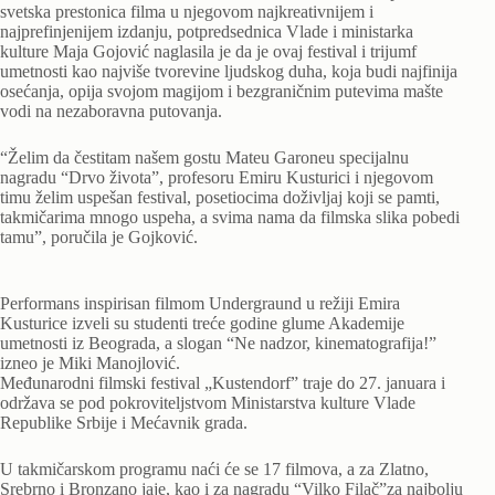
svetska prestonica filma u njegovom najkreativnijem i
najprefinjenijem izdanju, potpredsednica Vlade i ministarka
kulture Maja Gojović naglasila je da je ovaj festival i trijumf
umetnosti kao najviše tvorevine ljudskog duha, koja budi najfinija
osećanja, opija svojom magijom i bezgraničnim putevima mašte
vodi na nezaboravna putovanja.
“Želim da čestitam našem gostu Mateu Garoneu specijalnu
nagradu “Drvo života”, profesoru Emiru Kusturici i njegovom
timu želim uspešan festival, posetiocima doživljaj koji se pamti,
takmičarima mnogo uspeha, a svima nama da filmska slika pobedi
tamu”, poručila je Gojković.
Performans inspirisan filmom Undergraund u režiji Emira
Kusturice izveli su studenti treće godine glume Akademije
umetnosti iz Beograda, a slogan “Ne nadzor, kinematografija!”
izneo je Miki Manojlović.
Međunarodni filmski festival „Kustendorf” traje do 27. januara i
održava se pod pokroviteljstvom Ministarstva kulture Vlade
Republike Srbije i Mećavnik grada.
U takmičarskom programu naći će se 17 filmova, a za Zlatno,
Srebrno i Bronzano jaje, kao i za nagradu “Vilko Filač”za najbolju