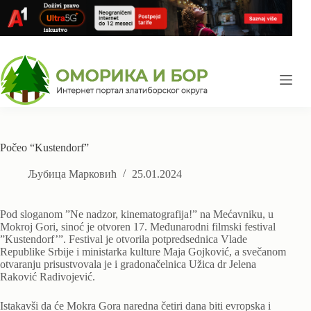
Skip
to
content
Počeo “Kustendorf”
Љубица Марковић
25.01.2024
Pod sloganom ”Ne nadzor, kinematografija!” na Mećavniku, u
Mokroj Gori, sinoć je otvoren 17. Međunarodni filmski festival
”Kustendorf’”. Festival je otvorila potpredsednica Vlade
Republike Srbije i ministarka kulture Maja Gojković, a svečanom
otvaranju prisustvovala je i gradonačelnica Užica dr Jelena
Raković Radivojević.
Istakavši da će Mokra Gora naredna četiri dana biti evropska i