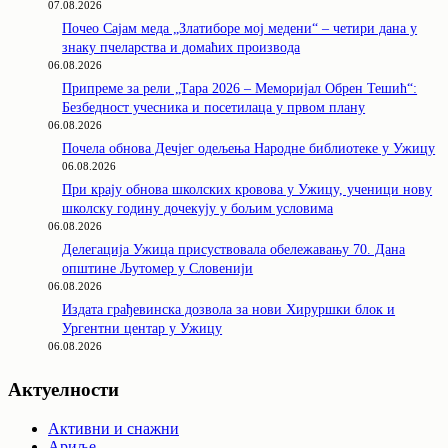
07.08.2026
Почео Сајам меда „Златиборе мој медени“ – четири дана у
знаку пчеларства и домаћих производа
06.08.2026
Припреме за рели „Тара 2026 – Меморијал Обрен Тешић“:
Безбедност учесника и посетилаца у првом плану
06.08.2026
Почела обнова Дечјег одељења Народне библиотеке у Ужицу
06.08.2026
При крају обнова школских кровова у Ужицу, ученици нову
школску годину дочекују у бољим условима
06.08.2026
Делегација Ужица присуствовала обележавању 70. Дана
општине Љутомер у Словенији
06.08.2026
Издата грађевинска дозвола за нови Хируршки блок и
Ургентни центар у Ужицу
06.08.2026
Актуелности
Активни и снажни
Ариље