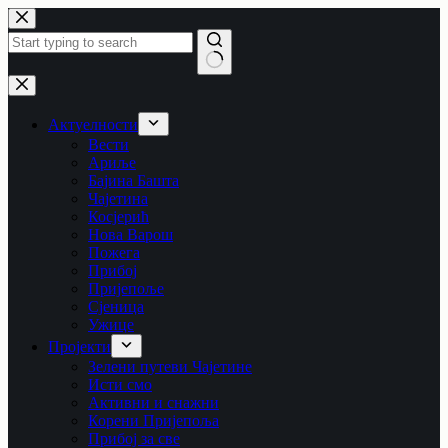
Skip
to
content
No
results
Актуелности
Вести
Ариље
Бајина Башта
Чајетина
Косјерић
Нова Варош
Пожега
Прибој
Пријепоље
Сјеница
Ужице
Пројекти
Зелени путеви Чајетине
Исти смо
Активни и снажни
Корени Пријепоља
Прибој за све