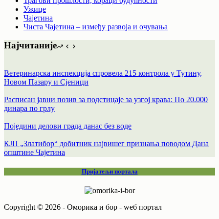
Трагови прошлости, кораци будућности
Ужице
Чајетина
Чиста Чајетина – између развоја и очувања
Најчитаније
Ветеринарска инспекција спровела 215 контрола у Тутину,
Новом Пазару и Сјеници
Расписан јавни позив за подстицаје за узгој крава: По 20.000
динара по грлу
Поједини делови града данас без воде
КЈП „Златибор“ добитник највишег признања поводом Дана
општине Чајетина
Пријатељи портала
Copyright © 2026 - Оморика и бор - wеб портал