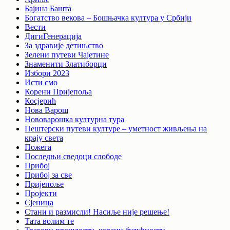
Бајина Башта
Богатство векова – Бошњачка култура у Србији
Вести
ДигиГенерација
За здравије детињство
Зелени путеви Чајетине
Знаменити Златиборци
Избори 2023
Исти смо
Корени Пријепоља
Косјерић
Нова Варош
Нововарошка културна тура
Пештерски путеви културе – уметност живљења на
крају света
Пожега
Последњи сведоци слободе
Прибој
Прибој за све
Пријепоље
Пројекти
Сјеница
Стани и размисли! Насиље није решење!
Тата волим те