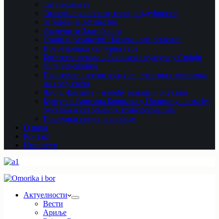
Тата волим те
Трагови прошлости, кораци будућности
За здравије детињство
Знаменити Златиборци
Стани и размисли! Насиље није решење!
Нововарошка културна тура
Богатство векова – Бошњачка култура у Србији
ДигиГенерација
Пештерски путеви културе – уметност живљења
на крају света
Чиста Чајетина – између развоја и очувања
Културна баштина Бошњака у Полимљу – између
очувања и савремених трансформација
Последњи сведоци слободе
О нама
Контакт
Импресум
Актуелности
Вести
Ариље