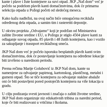
kante i plave i žute kontejnere za suvi otpad. JKP „Naš dom“ već je
počelo sa podelom plavih kanti domaćinstvima, dok će primarna
selekcija otpada u Požegi početi od sledećeg meseca.
Kako kažu nadležni, na ovaj način biće omogućena reciklaža
određenog dela otpada, a samim tim i rasteretiti deponije.
U okviru projekta „Odvajamo“ koji je podržan od Ministarstva
zaštite životne sredine i EU, u Požegu je stiglo 4504 plave kanti za
odlaganje suvog otpada, 85 plavih i 48 žutih kontejnera, kao i vozilo
za sakupljanje i trasnport reciklažnog smeća.
JKP Naš dom već je počelo isporuku besplatnih plavih kanti svim
domaćinstvima, dok će postavljanje kontejnera na određene lokacije
biti izvršeno u narednom periodu.
Prema rečima Marije Golubović iz JKP Naš dom, kante su
namenjene za odvajanje papirnog, kartonskog, plastičnog, metalni i
gumeni otpad. Što se tiče kontejnera za odvajanje staklne abalaže
oni će biti postavljeni pored postojećih kontejnera na više lokacija u
gradu.
U cilju podizanja svesti javnosti i značaja o zaštiti životne sredine,
JKP Naš dom organizuje niz edukativnih tribina za naredni period,
koje če biti realizovani u vrtićima i školama.