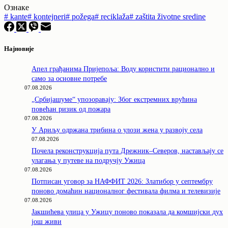
Ознаке
#
kante
#
kontejneri
#
požega
#
reciklaža
#
zaštita životne sredine
Најновије
Апел грађанима Пријепоља: Воду користити рационално и
само за основне потребе
07.08.2026
„Србијашуме“ упозоравају: Због екстремних врућина
повећан ризик од пожара
07.08.2026
У Ариљу одржана трибина о улози жена у развоју села
07.08.2026
Почела реконструкција пута Дрежник–Северов, настављају се
улагања у путеве на подручју Ужица
07.08.2026
Потписан уговор за НАФФИТ 2026: Златибор у септембру
поново домаћин националног фестивала филма и телевизије
07.08.2026
Јакшићева улица у Ужицу поново показала да комшијски дух
још живи