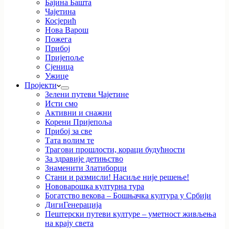
Бајина Башта
Чајетина
Косјерић
Нова Варош
Пожега
Прибој
Пријепоље
Сјеница
Ужице
Пројекти
Зелени путеви Чајетине
Исти смо
Активни и снажни
Корени Пријепоља
Прибој за све
Тата волим те
Трагови прошлости, кораци будућности
За здравије детињство
Знаменити Златиборци
Стани и размисли! Насиље није решење!
Нововарошка културна тура
Богатство векова – Бошњачка култура у Србији
ДигиГенерација
Пештерски путеви културе – уметност живљења
на крају света