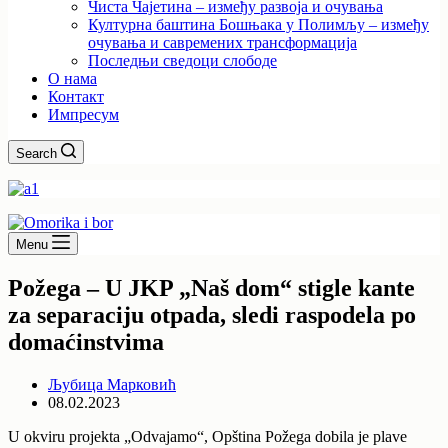
Чиста Чајетина – између развоја и очувања
Културна баштина Бошњака у Полимљу – између
очувања и савремених трансформација
Последњи сведоци слободе
О нама
Контакт
Импресум
Search
Menu
Požega – U JKP „Naš dom“ stigle kante
za separaciju otpada, sledi raspodela po
domaćinstvima
Љубица Марковић
08.02.2023
U okviru projekta „Odvajamo“, Opština Požega dobila je plave