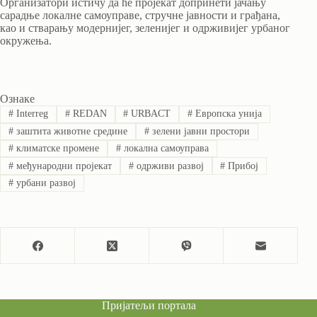
Организатори истичу да ће пројекат допринети јачању
сарадње локалне самоуправе, стручне јавности и грађана,
као и стварању модернијег, зеленијег и одрживијег урбаног
окружења.
Ознаке
#
Interreg
#
REDAN
#
URBACT
#
Европска унија
#
заштита животне средине
#
зелени јавни простори
#
климатске промене
#
локална самоуправа
#
међународни пројекат
#
одрживи развој
#
Прибој
#
урбани развој
Пријатељи портала