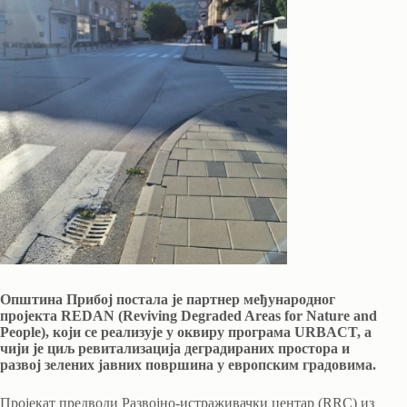
Општина Прибој постала је партнер међународног
пројекта REDAN (Reviving Degraded Areas for Nature and
People), који се реализује у оквиру програма URBACT, а
чији је циљ ревитализација деградираних простора и
развој зелених јавних површина у европским градовима.
Пројекат предводи Развојно-истраживачки центар (RRC) из