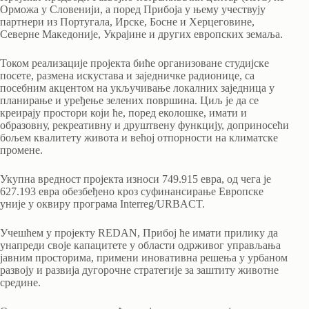
Орможа у Словенији, а поред Прибоја у њему учествују
партнери из Португала, Ирске, Босне и Херцеговине,
Северне Македоније, Украјине и других европских земаља.
Током реализације пројекта биће организоване студијске
посете, размена искустава и заједничке радионице, са
посебним акцентом на укључивање локалних заједница у
планирање и уређење зелених површина. Циљ је да се
креирају простори који ће, поред еколошке, имати и
образовну, рекреативну и друштвену функцију, доприносећи
бољем квалитету живота и већој отпорности на климатске
промене.
Укупна вредност пројекта износи 749.915 евра, од чега је
627.193 евра обезбеђено кроз суфинансирање Европске
уније у оквиру програма Interreg/URBACT.
Учешћем у пројекту REDAN, Прибој ће имати прилику да
унапреди своје капацитете у области одрживог управљања
јавним просторима, примени иновативна решења у урбаном
развоју и развија дугорочне стратегије за заштиту животне
средине.