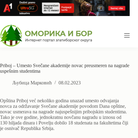
Skip
to
content
Priboj – Umesto Svečane akademije novac preusmeren na nagrade
uspešnim studentima
Љубица Марковић
08.02.2023
Opština Priboj već nekoliko godina unazad umesto odvajanja
novca za održavanje Svečane akademije povodom Dana opštine,
novac usmerava na nagrade najuspešnijim pribojskim studentima.
Tako je ove godine, jednokratnu novčanu nagradu u iznosu od
130 hiljada dinara i Povelju dobilo 18 studenata na fakultetima čiji
je osnivač Republika Srbija.