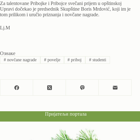
Za talentovane Pribojke i Pribojce svečani prijem u opštinskoj
Upravi dočekao je predsednik Skupštine Boris Mrdović, koji im je
tom prilikom i uručio priznanja i novčane nagrade.
Lj.M
Ознаке
#
novčane nagrade
#
povelje
#
priboj
#
studenti
Пријатељи портала