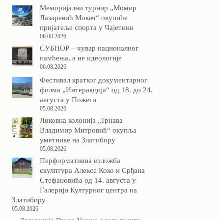
Меморијални турнир „Момир
Лазаревић Мокач“ окупиће
пријатеље спорта у Чајетини
06.08.2026
СУБНОР – чувар националног
памћења, а не идеологије
06.08.2026
Фестивал кратког документарног
филма „Интеракција“ од 18. до 24.
августа у Пожеги
05.08.2026
Ликовна колонија „Трнава –
Владимир Митровић“ окупља
уметнике на Златибору
05.08.2026
Перформативна изложба
скулптура Алексе Коко и Срђана
Стефановића од 14. августа у
Галерији Културног центра на
Златибору
05.08.2026