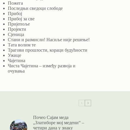
Пожега
Последњи сведоци слободе
Прибој
Прибој за све
Пријепоље
Пројекти
Сјеница
Стани и размисли! Насиље није решење!
Тата волим те
Трагови прошлости, кораци будућности
Ужице
Чајетина
Чиста Чајетина – између развоја и
очувања
Почео Сајам меда
„Златиборе мој медени“ –
четири дана у знаку