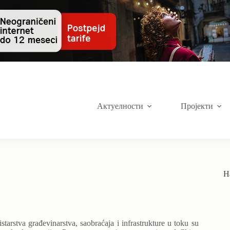
Актуелности
Пројекти
Н
tarstva građevinarstva, saobraćaja i infrastrukture u toku su