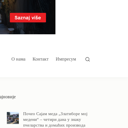
О нама
Контакт
Импресум
ајновије
Почео Сајам меда „Златиборе мој
медени“ – четири дана у знаку
пчеларства и домаћих производа