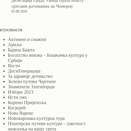
Делегација Града Ужица одала пошту
српским ратницима на Чемерну
05.08.2026
ктуелности
Активни и снажни
Ариље
Бајина Башта
Богатство векова – Бошњачка култура у
Србији
Вести
ДигиГенерација
За здравије детињство
Зелени путеви Чајетине
Знаменити Златиборци
Избори 2023
Исти смо
Корени Пријепоља
Косјерић
Нова Варош
Нововарошка културна тура
Пештерски путеви културе – уметност
живљења на крају света