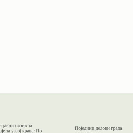
 јавни позив за
Поједини делови града
је за узгој крава: По