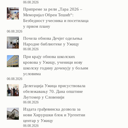
06.08.2026
Припреме за рели „Тара 2026 –
Меморијал Обрен Тешић“:
Безбедност учесника и посетилаца
у првом плану
06.08.2026
Почела обнова Дечјег одељења
Народне библиотеке у Ужицу
06.08.2026
При крају обнова школских
кровова у Ужицу, ученици нову
школску годину дочекују у бољим
условима
06.08.2026
Делегација Ужица присуствовала
обележавању 70. Дана општине
Љутомер у Словенији
06.08.2026
Издата грађевинска дозвола за
нови Хируршки блок и Ургентни
центар у Ужицу
06.08.2026