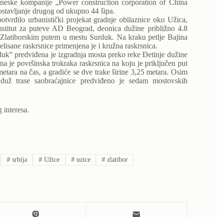
ineske kompanije „Power construction corporation of China
 postavljanje drugog od ukupno 44 šipa.
potvrdilo urbanistički projekat gradnje obilaznice oko Užica,
 Institut za puteve AD Beograd, deonica dužine približno 4.8
 Zlatiborskim putem u mestu Surduk. Na kraku petlje Bajina
elisane raskrsnice primenjena je i kružna raskrsnica.
duk” predviđena je izgradnja mosta preko reke Đetinje dužine
a je površinska trokraka raskrsnica na koju je priključen put
etara na čas, a gradiće se dve trake širine 3,25 metara. Osim
a duž trase saobraćajnice predviđeno je sedam mostovskih
 interesa.
#
srbija
#
Užice
#
uzice
#
zlatibor