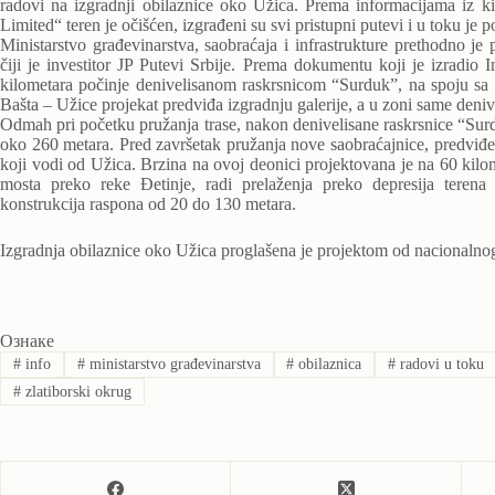
radovi na izgradnji obilaznice oko Užica. Prema informacijama iz k
Limited“ teren je očišćen, izgrađeni su svi pristupni putevi i u toku je
Ministarstvo građevinarstva, saobraćaja i infrastrukture prethodno je 
čiji je investitor JP Putevi Srbije. Prema dokumentu koji je izradio
kilometara počinje denivelisanom raskrsnicom “Surduk”, na spoju sa
Bašta – Užice projekat predviđa izgradnju galerije, a u zoni same deniv
Odmah pri početku pružanja trase, nakon denivelisane raskrsnice “Sur
oko 260 metara. Pred završetak pružanja nove saobraćajnice, predviđen
koji vodi od Užica. Brzina na ovoj deonici projektovana je na 60 kilom
mosta preko reke Đetinje, radi prelaženja preko depresija teren
konstrukcija raspona od 20 do 130 metara.
Izgradnja obilaznice oko Užica proglašena je projektom od nacionalnog
Ознаке
#
info
#
ministarstvo građevinarstva
#
obilaznica
#
radovi u toku
#
zlatiborski okrug