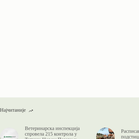
Најчитаније
Ветеринарска инспекција
Расписан
спровела 215 контрола у
подстица