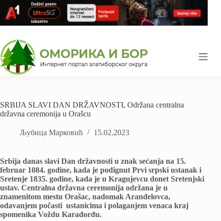
Skip
to
content
SRBIJA SLAVI DAN DRŽAVNOSTI, Održana centralna
državna ceremonija u Orašcu
Љубица Марковић
15.02.2023
Srbija danas slavi Dan državnosti u znak sećanja na 15.
februar 1084. godine, kada je podignut Prvi srpski ustanak i
Sretenje 1835. godine, kada je u Kragujevcu donet Sretenjski
ustav. Centralna državna ceremonija održana je u
znamenitom mestu Orašac, nadomak Aranđelovca,
odavanjem počasti ustanicima i polaganjem venaca kraj
spomenika Voždu Karađorđu.