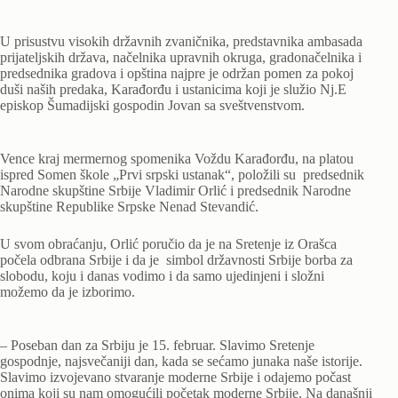
U prisustvu visokih državnih zvaničnika, predstavnika ambasada
prijateljskih država, načelnika upravnih okruga, gradonačelnika i
predsednika gradova i opština najpre je održan pomen za pokoj
duši naših predaka, Karađorđu i ustanicima koji je služio Nj.E
episkop Šumadijski gospodin Jovan sa sveštvenstvom.
Vence kraj mermernog spomenika Voždu Karađorđu, na platou
ispred Somen škole „Prvi srpski ustanak“, položili su predsednik
Narodne skupštine Srbije Vladimir Orlić i predsednik Narodne
skupštine Republike Srpske Nenad Stevandić.
U svom obraćanju, Orlić poručio da je na Sretenje iz Orašca
počela odbrana Srbije i da je simbol državnosti Srbije borba za
slobodu, koju i danas vodimo i da samo ujedinjeni i složni
možemo da je izborimo.
– Poseban dan za Srbiju je 15. februar. Slavimo Sretenje
gospodnje, najsvečaniji dan, kada se sećamo junaka naše istorije.
Slavimo izvojevano stvaranje moderne Srbije i odajemo počast
onima koji su nam omogućili početak moderne Srbije. Na današnji