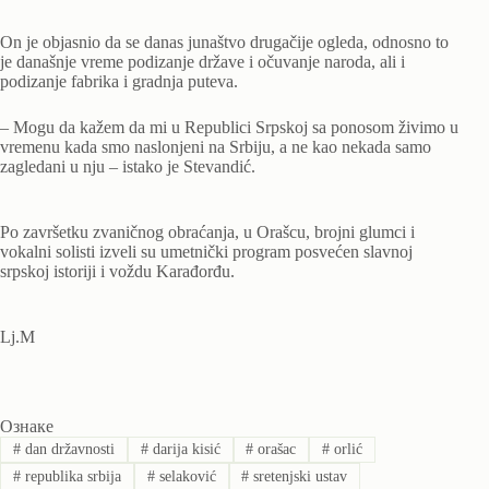
On je objasnio da se danas junaštvo drugačije ogleda, odnosno to
je današnje vreme podizanje države i očuvanje naroda, ali i
podizanje fabrika i gradnja puteva.
– Mogu da kažem da mi u Republici Srpskoj sa ponosom živimo u
vremenu kada smo naslonjeni na Srbiju, a ne kao nekada samo
zagledani u nju – istako je Stevandić.
Po završetku zvaničnog obraćanja, u Orašcu, brojni glumci i
vokalni solisti izveli su umetnički program posvećen slavnoj
srpskoj istoriji i voždu Karađorđu.
Lj.M
Ознаке
#
dan državnosti
#
darija kisić
#
orašac
#
orlić
#
republika srbija
#
selaković
#
sretenjski ustav