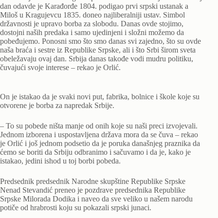
dan odavde je Karađorđe 1804. podigao prvi srpski ustanak a
Miloš u Kragujevcu 1835. doneo najliberalniji ustav. Simbol
državnosti je upravo borba za slobodu. Danas ovde stojimo,
dostojni naših predaka i samo ujedinjeni i složni možemo da
pobeđujemo. Ponosni smo što smo danas svi zajedno, što su ovde
naša braća i sestre iz Republike Srpske, ali i što Srbi širom sveta
obeležavaju ovaj dan. Srbija danas takođe vodi mudru politiku,
čuvajući svoje interese – rekao je Orlić.
On je istakao da je svaki novi put, fabrika, bolnice i škole koje su
otvorene je borba za napredak Srbije.
– To su pobede ništa manje od onih koje su naši preci izvojevali.
Jednom izborena i uspostavljena država mora da se čuva – rekao
je Orlić i još jednom podsetio da je poruka današnjeg praznika da
ćemo se boriti da Srbiju odbranimo i sačuvamo i da je, kako je
istakao, jedini ishod u toj borbi pobeda.
Predsednik predsednik Narodne skupštine Republike Srpske
Nenad Stevandić preneo je pozdrave predsednika Republike
Srpske Milorada Dodika i naveo da sve veliko u našem narodu
potiče od hrabrosti koju su pokazali srpski junaci.