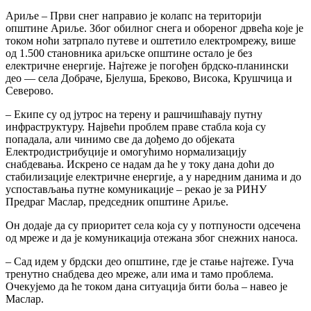
Ариље – Први снег направио је колапс на територији
општине Ариље. Због обилног снега и обореног дрвећа које је
током ноћи затрпало путеве и оштетило електромрежу, више
од 1.500 становника ариљске општине остало је без
електричне енергије. Најтеже је погођен брдско-планински
део — села Добраче, Бјелуша, Бреково, Висока, Крушчица и
Северово.
– Екипе су од јутрос на терену и рашчишћавају путну
инфраструктуру. Највећи проблем праве стабла која су
попадала, али чинимо све да дођемо до објеката
Електродистрибуције и омогућимо нормализацију
снабдевања. Искрено се надам да ће у току дана доћи до
стабилизације електричне енергије, а у наредним данима и до
успостављања путне комуникације – рекао је за РИНУ
Предраг Маслар, председник општине Ариље.
Он додаје да су приоритет села која су у потпуности одсечена
од мреже и да је комуникација отежана због снежних наноса.
– Сад идем у брдски део општине, где је стање најтеже. Гуча
тренутно снабдева део мреже, али има и тамо проблема.
Очекујемо да ће током дана ситуација бити боља – навео је
Маслар.