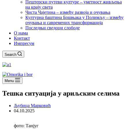
Пештерски путеви културе – уметност живљења
на крају света
Чиста Чајетина – између развоја и очувања
Културна баштина Бошњака у Полимљу – између
очувања и савремених трансформација
Последњи сведоци слободе
О нама
Контакт
Импресум
Search
Menu
Тешка ситуација у ариљским селима
Љубица Марковић
04.10.2025
фото: Танјуг