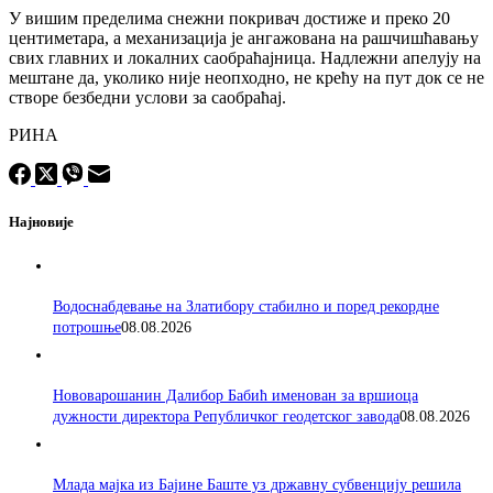
У вишим пределима снежни покривач достиже и преко 20
центиметара, а механизација је ангажована на рашчишћавању
свих главних и локалних саобраћајница. Надлежни апелују на
мештане да, уколико није неопходно, не крећу на пут док се не
створе безбедни услови за саобраћај.
РИНА
Најновије
Водоснабдевање на Златибору стабилно и поред рекордне
потрошње
08.08.2026
Нововарошанин Далибор Бабић именован за вршиоца
дужности директора Републичког геодетског завода
08.08.2026
Млада мајка из Бајине Баште уз државну субвенцију решила