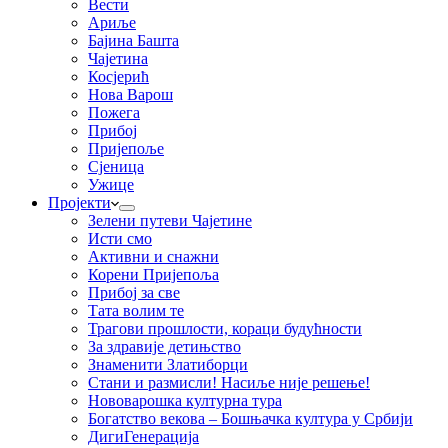
Вести
Ариље
Бајина Башта
Чајетина
Косјерић
Нова Варош
Пожега
Прибој
Пријепоље
Сјеница
Ужице
Пројекти
Зелени путеви Чајетине
Исти смо
Активни и снажни
Корени Пријепоља
Прибој за све
Тата волим те
Трагови прошлости, кораци будућности
За здравије детињство
Знаменити Златиборци
Стани и размисли! Насиље није решење!
Нововарошка културна тура
Богатство векова – Бошњачка култура у Србији
ДигиГенерација