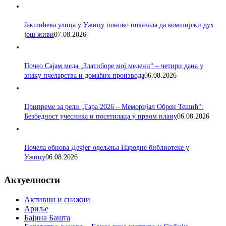
Јакшићева улица у Ужицу поново показала да комшијски дух
још живи
07.08.2026
Почео Сајам меда „Златиборе мој медени“ – четири дана у
знаку пчеларства и домаћих производа
06.08.2026
Припреме за рели „Тара 2026 – Меморијал Обрен Тешић“:
Безбедност учесника и посетилаца у првом плану
06.08.2026
Почела обнова Дечјег одељења Народне библиотеке у
Ужицу
06.08.2026
Актуелности
Активни и снажни
Ариље
Бајина Башта