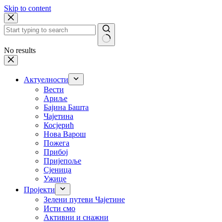
Skip to content
No results
Актуелности
Вести
Ариље
Бајина Башта
Чајетина
Косјерић
Нова Варош
Пожега
Прибој
Пријепоље
Сјеница
Ужице
Пројекти
Зелени путеви Чајетине
Исти смо
Активни и снажни