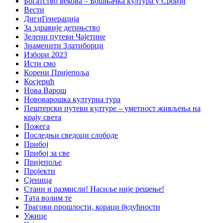
Богатство векова – Бошњачка култура у Србији
Вести
ДигиГенерација
За здравије детињство
Зелени путеви Чајетине
Знаменити Златиборци
Избори 2023
Исти смо
Корени Пријепоља
Косјерић
Нова Варош
Нововарошка културна тура
Пештерски путеви културе – уметност живљења на
крају света
Пожега
Последњи сведоци слободе
Прибој
Прибој за све
Пријепоље
Пројекти
Сјеница
Стани и размисли! Насиље није решење!
Тата волим те
Трагови прошлости, кораци будућности
Ужице