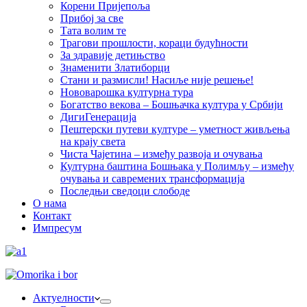
Корени Пријепоља
Прибој за све
Тата волим те
Трагови прошлости, кораци будућности
За здравије детињство
Знаменити Златиборци
Стани и размисли! Насиље није решење!
Нововарошка културна тура
Богатство векова – Бошњачка култура у Србији
ДигиГенерација
Пештерски путеви културе – уметност живљења
на крају света
Чиста Чајетина – између развоја и очувања
Културна баштина Бошњака у Полимљу – између
очувања и савремених трансформација
Последњи сведоци слободе
О нама
Контакт
Импресум
Актуелности