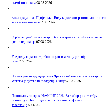
стамбено питање
08.08.2026
Апел грађанима Пријепоља: Воду користити рационално и само
за основне потребе
07.08.2026
„Србијашуме“ упозоравају: Због екстремних врућина повећан
ризик од пожара
07.08.2026
У Ариљу одржана трибина о улози жена у развоју
села
07.08.2026
Почела реконструкција пута Дрежник–Северов, настављају се
улагања у путеве на подручју Ужица
07.08.2026
Потписан уговор за НАФФИТ 2026: Златибор у септембру
поново домаћин националног фестивала филма и
телевизије
07.08.2026