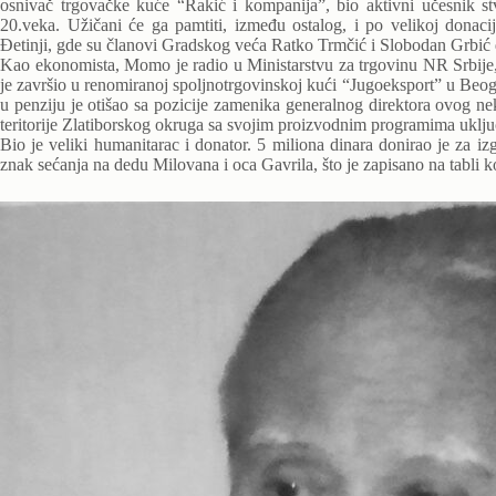
osnivač trgovačke kuće “Rakić i kompanija”, bio aktivni učesnik s
20.veka. Užičani će ga pamtiti, između ostalog, i po velikoj donaci
Đetinji, gde su članovi Gradskog veća Ratko Trmčić i Slobodan Grbić 
Kao ekonomista, Momo je radio u Ministarstvu za trgovinu NR Srbije, 
je završio u renomiranoj spoljnotrgovinskoj kući “Jugoeksport” u Beog
u penziju je otišao sa pozicije zamenika generalnog direktora ovog n
teritorije Zlatiborskog okruga sa svojim proizvodnim programima uklju
Bio je veliki humanitarac i donator. 5 miliona dinara donirao je za i
znak sećanja na dedu Milovana i oca Gavrila, što je zapisano na tabli ko