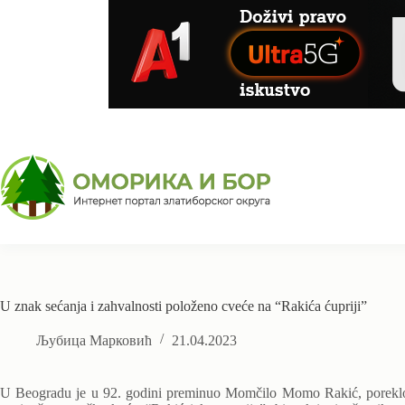
Skip
to
content
U znak sećanja i zahvalnosti položeno cveće na “Rakića ćupriji”
Љубица Марковић
21.04.2023
U Beogradu je u 92. godini preminuo Momčilo Momo Rakić, poreklom i