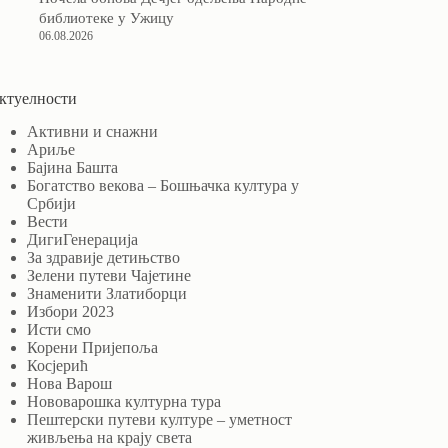
библиотеке у Ужицу
06.08.2026
ктуелности
Активни и снажни
Ариље
Бајина Башта
Богатство векова – Бошњачка култура у
Србији
Вести
ДигиГенерација
За здравије детињство
Зелени путеви Чајетине
Знаменити Златиборци
Избори 2023
Исти смо
Корени Пријепоља
Косјерић
Нова Варош
Нововарошка културна тура
Пештерски путеви културе – уметност
живљења на крају света