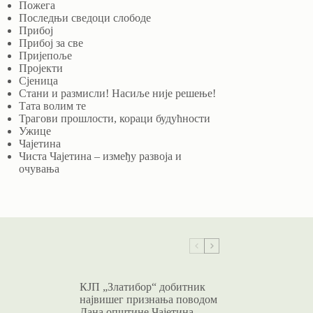
Пожега
Последњи сведоци слободе
Прибој
Прибој за све
Пријепоље
Пројекти
Сјеница
Стани и размисли! Насиље није решење!
Тата волим те
Трагови прошлости, кораци будућности
Ужице
Чајетина
Чиста Чајетина – између развоја и
очувања
КЈП „Златибор“ добитник
највишег признања поводом
Дана општине Чајетина