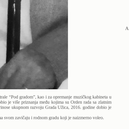
А
entrale “Pod gradom”, kao i za opremanje muzičkog kabineta u
obio je više priznanja među kojima su Orden rada sa zlatnim
prinose ukupnom razvoju Grada Užica, 2016. godine dobio je
ema svom zavičaju i rodnom gradu koji je naizmerno voleo.