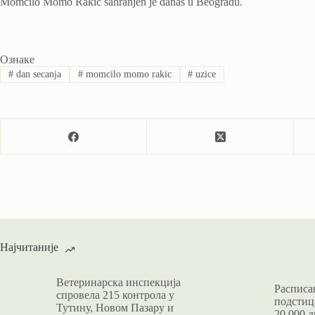
Momčilo Momo Rakić sahranjen je danas u Beogradu.
Ознаке
#
dan secanja
#
momcilo momo rakic
#
uzice
Најчитаније
Ветеринарска инспекција
Расписан
спровела 215 контрола у
подстица
Тутину, Новом Пазару и
20.000 д