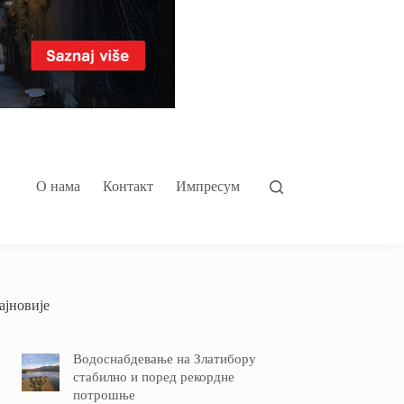
О нама
Контакт
Импресум
ајновије
Водоснабдевање на Златибору
стабилно и поред рекордне
потрошње