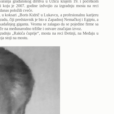
tvaranja građanskog drrštva u Užicu krajem 19. i početkom
ji koju je 2007. godine izdvojio za izgradnju mosta na reci
danas položili cveće.
u koksari „Boris Kidrič u Lukavcu, a profesionalnu karijeru
radu, čiji predstavnik je bio u Zapadnoj Nemačkoj i Egiptu, a
ekadašnjeg giganta. Veoma se zalagao da se pojedine firme sa
če na međunarodno tržište i ostvare značajan izvoz.
zgradnju „Rakića ćuprije“, mosta na reci Đetinji, na Međaju u
ja stoji na mostu.