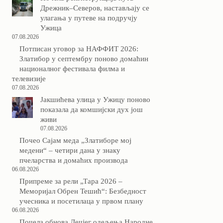
Дрежник–Северов, настављају се
улагања у путеве на подручју
Ужица
07.08.2026
Потписан уговор за НАФФИТ 2026:
Златибор у септембру поново домаћин
националног фестивала филма и
телевизије
07.08.2026
Јакшићева улица у Ужицу поново
показала да комшијски дух још
живи
07.08.2026
Почео Сајам меда „Златиборе мој
медени“ – четири дана у знаку
пчеларства и домаћих производа
06.08.2026
Припреме за рели „Тара 2026 –
Меморијал Обрен Тешић“: Безбедност
учесника и посетилаца у првом плану
06.08.2026
Почела обнова Дечјег одељења Народне