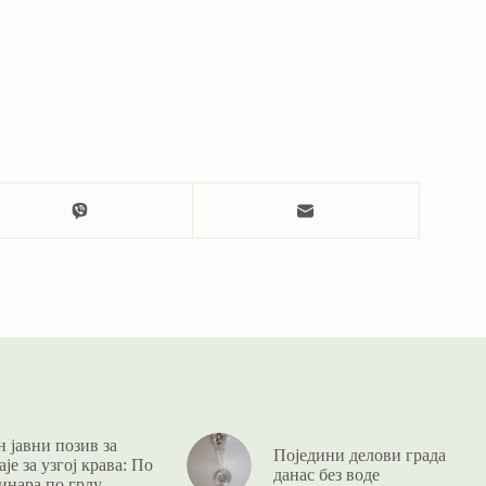
 јавни позив за
Поједини делови града
је за узгој крава: По
данас без воде
инара по грлу