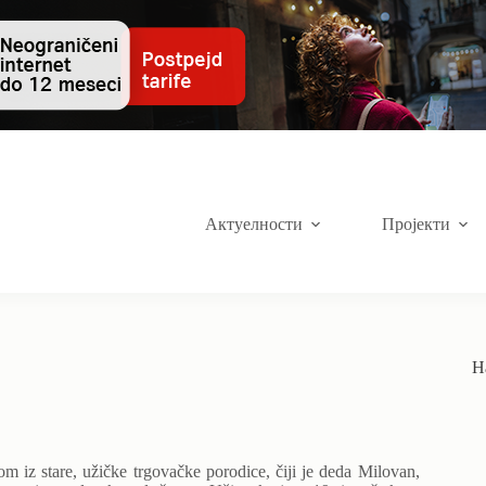
Актуелности
Пројекти
Н
z stare, užičke trgovačke porodice, čiji je deda Milovan,