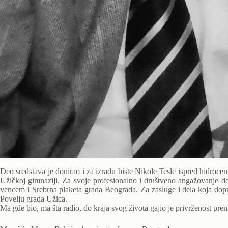
Deo sredstava je donirao i za izradu biste Nikole Tesle ispred hidroc
Užičkoj gimnaziji. Za svoje profesionalno i društveno angažovanje d
vencem i Srebrna plaketa grada Beograda. Za zasluge i dela koja do
Povelju grada Užica.
Ma gde bio, ma šta radio, do kraja svog života gajio je privrženost pr