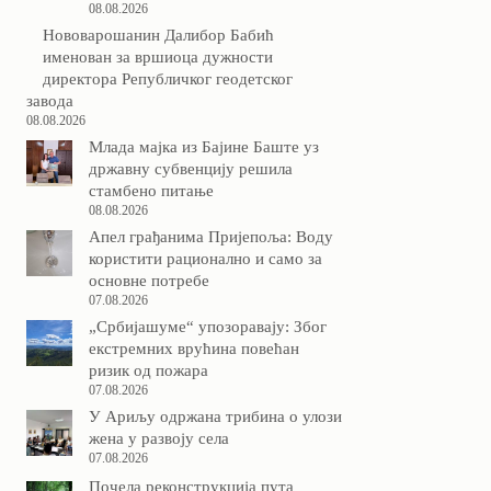
08.08.2026
Нововарошанин Далибор Бабић
именован за вршиоца дужности
директора Републичког геодетског
завода
08.08.2026
Млада мајка из Бајине Баште уз
државну субвенцију решила
стамбено питање
08.08.2026
Апел грађанима Пријепоља: Воду
користити рационално и само за
основне потребе
07.08.2026
„Србијашуме“ упозоравају: Због
екстремних врућина повећан
ризик од пожара
07.08.2026
У Ариљу одржана трибина о улози
жена у развоју села
07.08.2026
Почела реконструкција пута