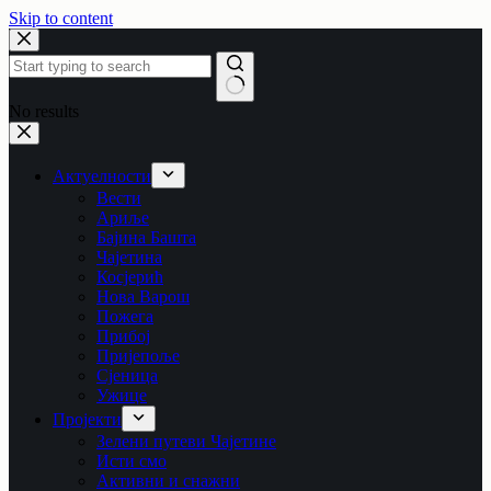
Skip to content
No results
Актуелности
Вести
Ариље
Бајина Башта
Чајетина
Косјерић
Нова Варош
Пожега
Прибој
Пријепоље
Сјеница
Ужице
Пројекти
Зелени путеви Чајетине
Исти смо
Активни и снажни