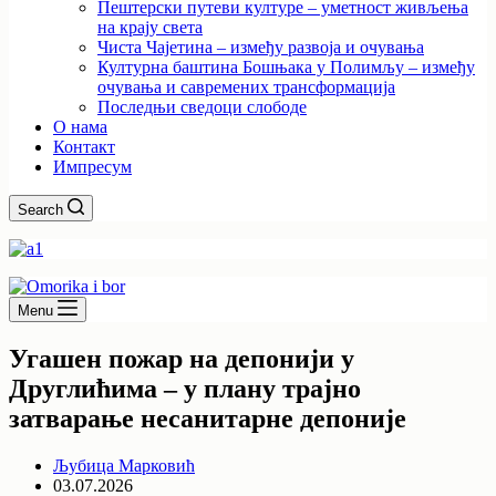
Пештерски путеви културе – уметност живљења
на крају света
Чиста Чајетина – између развоја и очувања
Културна баштина Бошњака у Полимљу – између
очувања и савремених трансформација
Последњи сведоци слободе
О нама
Контакт
Импресум
Search
Menu
Угашен пожар на депонији у
Друглићима – у плану трајно
затварање несанитарне депоније
Љубица Марковић
03.07.2026