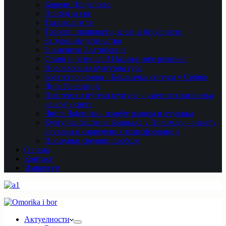
Корени Пријепоља
Прибој за све
Тата волим те
Трагови прошлости, кораци будућности
За здравије детињство
Знаменити Златиборци
Стани и размисли! Насиље није решење!
Нововарошка културна тура
Богатство векова – Бошњачка култура у Србији
ДигиГенерација
Пештерски путеви културе – уметност живљења
на крају света
Чиста Чајетина – између развоја и очувања
Културна баштина Бошњака у Полимљу – између
очувања и савремених трансформација
Последњи сведоци слободе
О нама
Контакт
Импресум
Актуелности