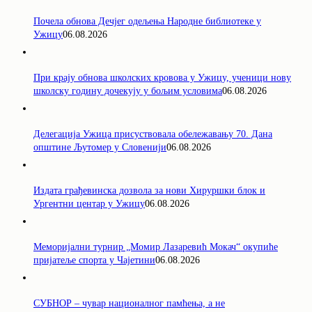
Почела обнова Дечјег одељења Народне библиотеке у
Ужицу
06.08.2026
При крају обнова школских кровова у Ужицу, ученици нову
школску годину дочекују у бољим условима
06.08.2026
Делегација Ужица присуствовала обележавању 70. Дана
општине Љутомер у Словенији
06.08.2026
Издата грађевинска дозвола за нови Хируршки блок и
Ургентни центар у Ужицу
06.08.2026
Меморијални турнир „Момир Лазаревић Мокач“ окупиће
пријатеље спорта у Чајетини
06.08.2026
СУБНОР – чувар националног памћења, а не