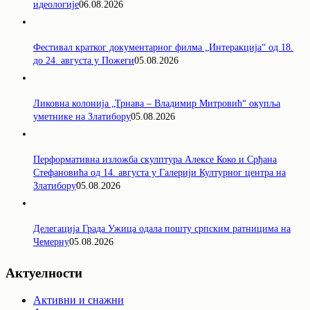
идеологије
06.08.2026
Фестивал кратког документарног филма „Интеракција“ од 18.
до 24. августа у Пожеги
05.08.2026
Ликовна колонија „Трнава – Владимир Митровић“ окупља
уметнике на Златибору
05.08.2026
Перформативна изложба скулптура Алексе Коко и Срђана
Стефановића од 14. августа у Галерији Културног центра на
Златибору
05.08.2026
Делегација Града Ужица одала пошту српским ратницима на
Чемерну
05.08.2026
Актуелности
Активни и снажни