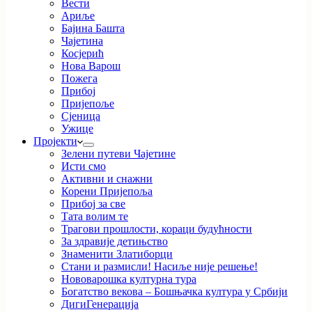
Вести
Ариље
Бајина Башта
Чајетина
Косјерић
Нова Варош
Пожега
Прибој
Пријепоље
Сјеница
Ужице
Пројекти
Зелени путеви Чајетине
Исти смо
Активни и снажни
Корени Пријепоља
Прибој за све
Тата волим те
Трагови прошлости, кораци будућности
За здравије детињство
Знаменити Златиборци
Стани и размисли! Насиље није решење!
Нововарошка културна тура
Богатство векова – Бошњачка култура у Србији
ДигиГенерација