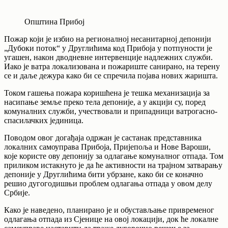
Општина Прибој
Пожар који је избио на регионалној несанитарној депонији
„Дубоки поток“ у Друглићима код Прибоја у потпуности је
угашен, након дводневне интервенције надлежних служби.
Иако је ватра локализована и пожариште санирано, на терену
се и даље дежура како би се спречила појава нових жаришта.
Током гашења пожара коришћена је тешка механизација за
насипање земље преко тела депоније, а у акцији су, поред
комуналних служби, учествовали и припадници ватрогасно-
спасилачких јединица.
Поводом овог догађаја одржан је састанак представника
локалних самоуправа Прибоја, Пријепоља и Нове Вароши,
које користе ову депонију за одлагање комуналног отпада. Том
приликом истакнуто је да ће активности на трајном затварању
депоније у Друглићима бити убрзане, како би се коначно
решио дугогодишњи проблем одлагања отпада у овом делу
Србије.
Како је наведено, планирано је и обустављање привременог
одлагања отпада из Сјенице на овој локацији, док ће локалне