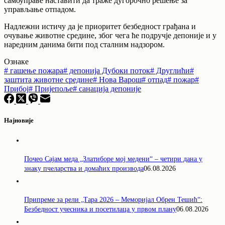
самоуправе наставити да траже дугорочно решење за
управљање отпадом.
Надлежни истичу да је приоритет безбедност грађана и
очување животне средине, због чега ће подручје депоније и у
наредним данима бити под сталним надзором.
Ознаке
#
гашење пожара
#
депонија Дубоки поток
#
Друглићи
#
заштита животне средине
#
Нова Варош
#
отпад
#
пожар
#
Прибој
#
Пријепоље
#
санација депоније
Најновије
Почео Сајам меда „Златиборе мој медени“ – четири дана у
знаку пчеларства и домаћих производа
06.08.2026
Припреме за рели „Тара 2026 – Меморијал Обрен Тешић“:
Безбедност учесника и посетилаца у првом плану
06.08.2026