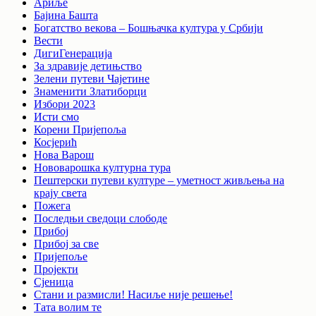
Ариље
Бајина Башта
Богатство векова – Бошњачка култура у Србији
Вести
ДигиГенерација
За здравије детињство
Зелени путеви Чајетине
Знаменити Златиборци
Избори 2023
Исти смо
Корени Пријепоља
Косјерић
Нова Варош
Нововарошка културна тура
Пештерски путеви културе – уметност живљења на
крају света
Пожега
Последњи сведоци слободе
Прибој
Прибој за све
Пријепоље
Пројекти
Сјеница
Стани и размисли! Насиље није решење!
Тата волим те