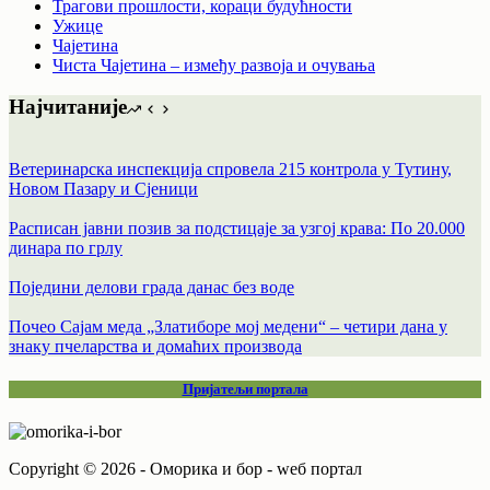
Трагови прошлости, кораци будућности
Ужице
Чајетина
Чиста Чајетина – између развоја и очувања
Најчитаније
Ветеринарска инспекција спровела 215 контрола у Тутину,
Новом Пазару и Сјеници
Расписан јавни позив за подстицаје за узгој крава: По 20.000
динара по грлу
Поједини делови града данас без воде
Почео Сајам меда „Златиборе мој медени“ – четири дана у
знаку пчеларства и домаћих производа
Пријатељи портала
Copyright © 2026 - Оморика и бор - wеб портал