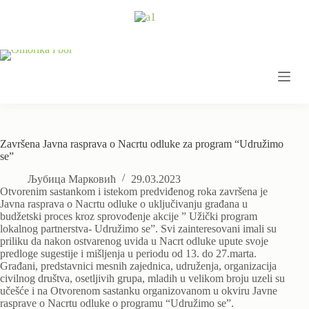
Skip
to
content
Završena Javna rasprava o Nacrtu odluke za program “Udružimo
se”
Љубица Марковић
29.03.2023
Otvorenim sastankom i istekom predviđenog roka završena je
Javna rasprava o Nacrtu odluke o uključivanju građana u
budžetski proces kroz sprovođenje akcije ” Užički program
lokalnog partnerstva- Udružimo se”. Svi zainteresovani imali su
priliku da nakon ostvarenog uvida u Nacrt odluke upute svoje
predloge sugestije i mišljenja u periodu od 13. do 27.marta.
Građani, predstavnici mesnih zajednica, udruženja, organizacija
civilnog društva, osetljivih grupa, mladih u velikom broju uzeli su
učešće i na Otvorenom sastanku organizovanom u okviru Javne
rasprave o Nacrtu odluke o programu “Udružimo se”.