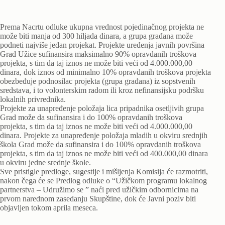
Prema Nacrtu odluke ukupna vrednost pojedinačnog projekta ne
može biti manja od 300 hiljada dinara, a grupa građana može
podneti najviše jedan projekat. Projekte uređenja javnih površina
Grad Užice sufinansira maksimalno 90% opravdanih troškova
projekta, s tim da taj iznos ne može biti veći od 4.000.000,00
dinara, dok iznos od minimalno 10% opravdanih troškova projekta
obezbeđuje podnosilac projekta (grupa građana) iz sopstvenih
sredstava, i to volonterskim radom ili kroz nefinansijsku podršku
lokalnih privrednika.
Projekte za unapređenje položaja lica pripadnika osetljivih grupa
Grad može da sufinansira i do 100% opravdanih troškova
projekta, s tim da taj iznos ne može biti veći od 4.000.000,00
dinara. Projekte za unapređenje položaja mladih u okviru srednjih
škola Grad može da sufinansira i do 100% opravdanih troškova
projekta, s tim da taj iznos ne može biti veći od 400.000,00 dinara
u okviru jedne srednje škole.
Sve pristigle predloge, sugestije i mišljenja Komisija će razmotriti,
nakon čega će se Predlog odluke o “Užičkom programu lokalnog
partnerstva – Udružimo se ” naći pred užičkim odbornicima na
prvom narednom zasedanju Skupštine, dok će Javni poziv biti
objavljen tokom aprila meseca.