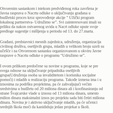
Otvorenim sastankom i istekom predviđenog roka završena je
Javna rasprava o Nacrtu odluke o uključivanju građana u
budžetski proces kroz sprovođenje akcije ” Užički program
lokalnog partnerstva- Udružimo se”. Svi zainteresovani imali su
priliku da nakon ostvarenog uvida u Nacrt odluke upute svoje
predloge sugestije i mišljenja u periodu od 13. do 27.marta.
Građani, predstavnici mesnih zajednica, udruženja, organizacija
civilnog društva, osetljivih grupa, mladih u velikom broju uzeli su
učešće i na Otvorenom sastanku organizovanom u okviru Javne
rasprave o Nacrtu odluke o programu “Udružimo se”.
I ovom prilikom predočene su novine u programu, koje se pre
svega odnose na uključivanje pripadnika osetljivih
grupa(Udruženja osoba sa invaliditetom i korisnika socijalne
pomoći) i mladih u realizaciju programa. Takođe izmena ima i u
iznosima za podršku projektima, pa će zahvaljujući većim
sredstvima u budžetu od 20 miliona dinara ali i koofinasiranju od
strane Švajcarske vlade u iznosu od 13 miliona dinara, umesto
milion dinara maksimalni iznos po projektu sada biti četiri miliona
dinara. Novina je i aktivno uključivanje mladih, pa će učenici
srednjih škola moći da kanididuju jedan projekat u školi.