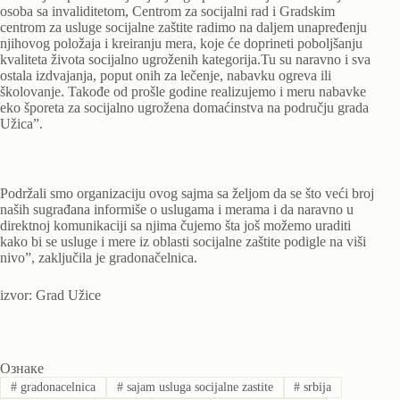
osoba sa invaliditetom, Centrom za socijalni rad i Gradskim
centrom za usluge socijalne zaštite radimo na daljem unapređenju
njihovog položaja i kreiranju mera, koje će doprineti poboljšanju
kvaliteta života socijalno ugroženih kategorija.Tu su naravno i sva
ostala izdvajanja, poput onih za lečenje, nabavku ogreva ili
školovanje. Takođe od prošle godine realizujemo i meru nabavke
eko šporeta za socijalno ugrožena domaćinstva na području grada
Užica”.
Podržali smo organizaciju ovog sajma sa željom da se što veći broj
naših sugrađana informiše o uslugama i merama i da naravno u
direktnoj komunikaciji sa njima čujemo šta još možemo uraditi
kako bi se usluge i mere iz oblasti socijalne zaštite podigle na viši
nivo”, zaključila je gradonačelnica.
izvor: Grad Užice
Ознаке
#
gradonacelnica
#
sajam usluga socijalne zastite
#
srbija