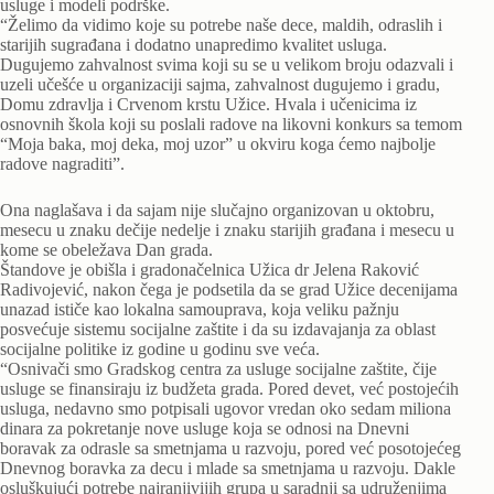
usluge i modeli podrške.
“Želimo da vidimo koje su potrebe naše dece, maldih, odraslih i
starijih sugrađana i dodatno unapredimo kvalitet usluga.
Dugujemo zahvalnost svima koji su se u velikom broju odazvali i
uzeli učešće u organizaciji sajma, zahvalnost dugujemo i gradu,
Domu zdravlja i Crvenom krstu Užice. Hvala i učenicima iz
osnovnih škola koji su poslali radove na likovni konkurs sa temom
“Moja baka, moj deka, moj uzor” u okviru koga ćemo najbolje
radove nagraditi”.
Ona naglašava i da sajam nije slučajno organizovan u oktobru,
mesecu u znaku dečije nedelje i znaku starijih građana i mesecu u
kome se obeležava Dan grada.
Štandove je obišla i gradonačelnica Užica dr Jelena Raković
Radivojević, nakon čega je podsetila da se grad Užice decenijama
unazad ističe kao lokalna samouprava, koja veliku pažnju
posvećuje sistemu socijalne zaštite i da su izdavajanja za oblast
socijalne politike iz godine u godinu sve veća.
“Osnivači smo Gradskog centra za usluge socijalne zaštite, čije
usluge se finansiraju iz budžeta grada. Pored devet, već postojećih
usluga, nedavno smo potpisali ugovor vredan oko sedam miliona
dinara za pokretanje nove usluge koja se odnosi na Dnevni
boravak za odrasle sa smetnjama u razvoju, pored već posotojećeg
Dnevnog boravka za decu i mlade sa smetnjama u razvoju. Dakle
osluškujući potrebe najranjivijih grupa u saradnji sa udruženjima