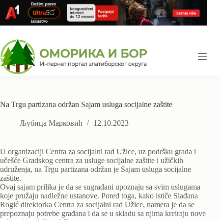
Skip
to
content
Na Trgu partizana održan Sajam usluga socijalne zaštite
Љубица Марковић
12.10.2023
U organizaciji Centra za socijalni rad Užice, uz podršku grada i
učešće Gradskog centra za usluge socijalne zaštite i užičkih
udruženja, na Trgu partizana održan je Sajam usluga socijalne
zaštite.
Ovaj sajam prilika je da se sugrađani upoznaju sa svim uslugama
koje pružaju nadležne ustanove. Pored toga, kako ističe Slađana
Rogić direktorka Centra za socijalni rad Užice, namera je da se
prepoznaju potrebe građana i da se u skladu sa njima kreiraju nove