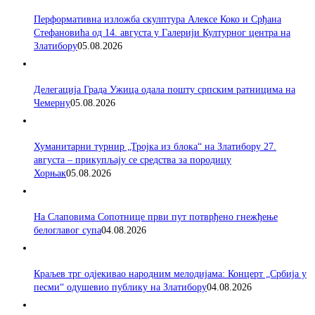
Перформативна изложба скулптура Алексе Коко и Срђана
Стефановића од 14. августа у Галерији Културног центра на
Златибору
05.08.2026
Делегација Града Ужица одала пошту српским ратницима на
Чемерну
05.08.2026
Хуманитарни турнир „Тројка из блока“ на Златибору 27.
августа – прикупљају се средства за породицу
Хорњак
05.08.2026
На Слаповима Сопотнице први пут потврђено гнежђење
белоглавог супа
04.08.2026
Краљев трг одјекивао народним мелодијама: Концерт „Србија у
песми“ одушевио публику на Златибору
04.08.2026