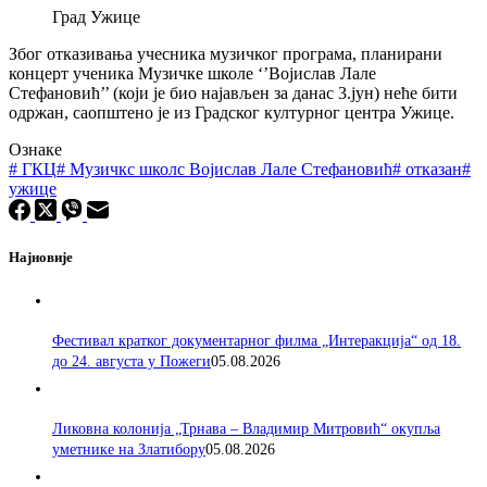
Град Ужице
Због отказивања учесника музичког програма, планирани
концерт ученика Музичке школе ‘’Војислав Лале
Стефановић’’ (који је био најављен за данас 3.јун) неће бити
одржан, саопштено је из Градског културног центра Ужице.
Ознаке
#
ГКЦ
#
Музичкс школс Војислав Лале Стефановић
#
отказан
#
ужице
Најновије
Фестивал кратког документарног филма „Интеракција“ од 18.
до 24. августа у Пожеги
05.08.2026
Ликовна колонија „Трнава – Владимир Митровић“ окупља
уметнике на Златибору
05.08.2026