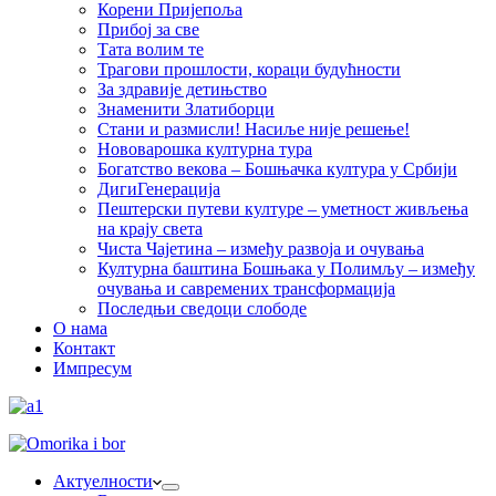
Корени Пријепоља
Прибој за све
Тата волим те
Трагови прошлости, кораци будућности
За здравије детињство
Знаменити Златиборци
Стани и размисли! Насиље није решење!
Нововарошка културна тура
Богатство векова – Бошњачка култура у Србији
ДигиГенерација
Пештерски путеви културе – уметност живљења
на крају света
Чиста Чајетина – између развоја и очувања
Културна баштина Бошњака у Полимљу – између
очувања и савремених трансформација
Последњи сведоци слободе
О нама
Контакт
Импресум
Актуелности