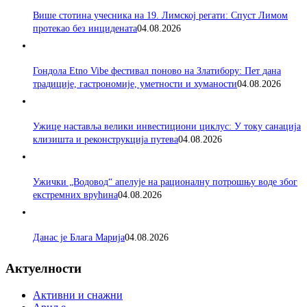
Више стотина учесника на 19. Лимској регати: Спуст Лимом
протекао без инцидената
04.08.2026
Гондола Etno Vibe фестивал поново на Златибору: Пет дана
традиције, гастрономије, уметности и хуманости
04.08.2026
Ужице наставља велики инвестициони циклус: У току санација
клизишта и реконструкција путева
04.08.2026
Ужички „Водовод“ апелује на рационалну потрошњу воде због
екстремних врућина
04.08.2026
Данас је Блага Марија
04.08.2026
Актуелности
Активни и снажни