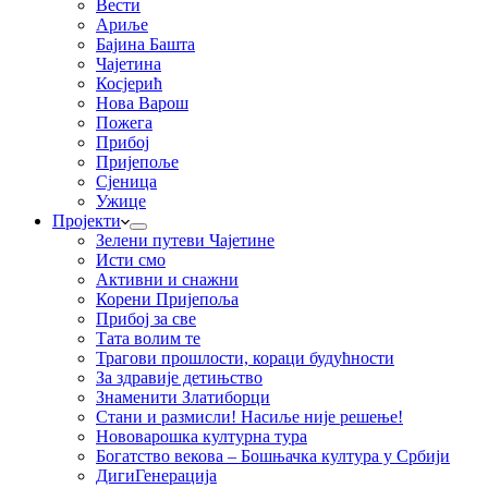
Вести
Ариље
Бајина Башта
Чајетина
Косјерић
Нова Варош
Пожега
Прибој
Пријепоље
Сјеница
Ужице
Пројекти
Зелени путеви Чајетине
Исти смо
Активни и снажни
Корени Пријепоља
Прибој за све
Тата волим те
Трагови прошлости, кораци будућности
За здравије детињство
Знаменити Златиборци
Стани и размисли! Насиље није решење!
Нововарошка културна тура
Богатство векова – Бошњачка култура у Србији
ДигиГенерација