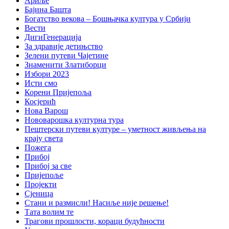
Ариље
Бајина Башта
Богатство векова – Бошњачка култура у Србији
Вести
ДигиГенерација
За здравије детињство
Зелени путеви Чајетине
Знаменити Златиборци
Избори 2023
Исти смо
Корени Пријепоља
Косјерић
Нова Варош
Нововарошка културна тура
Пештерски путеви културе – уметност живљења на
крају света
Пожега
Прибој
Прибој за све
Пријепоље
Пројекти
Сјеница
Стани и размисли! Насиље није решење!
Тата волим те
Трагови прошлости, кораци будућности