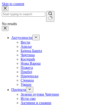
Skip to content
No results
Актуелности
Вести
Ариље
Бајина Башта
Чајетина
Косјерић
Нова Варош
Пожега
Прибој
Пријепоље
Сјеница
Ужице
Пројекти
Зелени путеви Чајетине
Исти смо
Активни и снажни