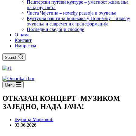
Пештерски путеви културе – уметност живљења
на крају света
Чиста Чајетина – између развоја и очувања
Културна баштина Бошњака у Полимљу – између
очувања и савремених трансформација
Последњи сведоци слободе
О нама
Контакт
Импресум
Search
Menu
ОТКАЗАН КОНЦЕРТ -МУЗИКОМ
ЗАЈЕДНО, НАДА ЈАЧА!
Љубица Марковић
03.06.2026