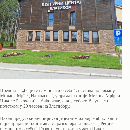
Представа „Реците нам нешто о себи“, настала по роману
Милана Мрђе „Напомена“, у драматизацији Милана Мрђе и
Николе Ракочевића, биће изведена у суботу, 6. јуна, са
почетком у 20 часова на Златибору.
Назив представе инспирисан је једним од најчешћих, али и
најнепријатнијих питања са разговора за посао – „Реците
нам нешто о себи“. Главни јунак, кога тумачи Никола