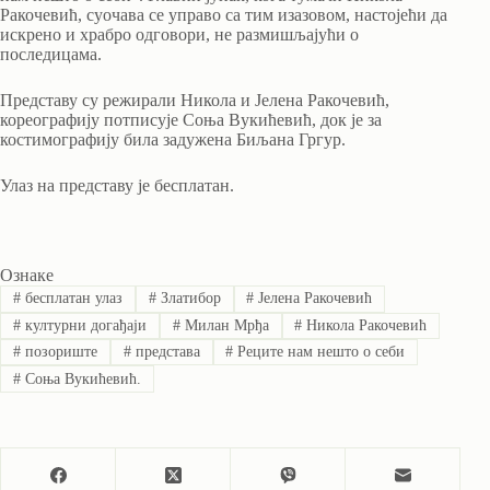
Ракочевић, суочава се управо са тим изазовом, настојећи да
искрено и храбро одговори, не размишљајући о
последицама.
Представу су режирали Никола и Јелена Ракочевић,
кореографију потписује Соња Вукићевић, док је за
костимографију била задужена Биљана Гргур.
Улаз на представу је бесплатан.
Ознаке
#
бесплатан улаз
#
Златибор
#
Јелена Ракочевић
#
културни догађаји
#
Милан Мрђа
#
Никола Ракочевић
#
позориште
#
представа
#
Реците нам нешто о себи
#
Соња Вукићевић.