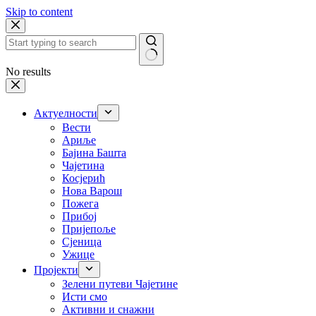
Skip to content
No results
Актуелности
Вести
Ариље
Бајина Башта
Чајетина
Косјерић
Нова Варош
Пожега
Прибој
Пријепоље
Сјеница
Ужице
Пројекти
Зелени путеви Чајетине
Исти смо
Активни и снажни