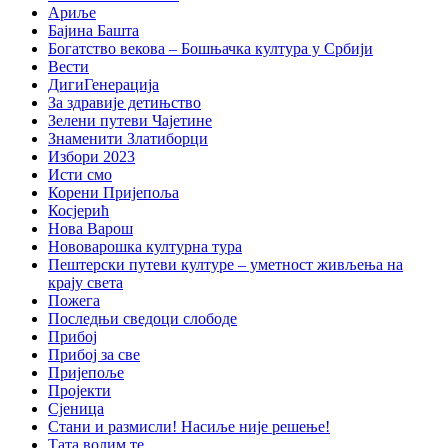
Ариље
Бајина Башта
Богатство векова – Бошњачка култура у Србији
Вести
ДигиГенерација
За здравије детињство
Зелени путеви Чајетине
Знаменити Златиборци
Избори 2023
Исти смо
Корени Пријепоља
Косјерић
Нова Варош
Нововарошка културна тура
Пештерски путеви културе – уметност живљења на
крају света
Пожега
Последњи сведоци слободе
Прибој
Прибој за све
Пријепоље
Пројекти
Сјеница
Стани и размисли! Насиље није решење!
Тата волим те