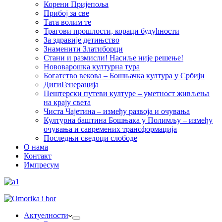
Корени Пријепоља
Прибој за све
Тата волим те
Трагови прошлости, кораци будућности
За здравије детињство
Знаменити Златиборци
Стани и размисли! Насиље није решење!
Нововарошка културна тура
Богатство векова – Бошњачка култура у Србији
ДигиГенерација
Пештерски путеви културе – уметност живљења
на крају света
Чиста Чајетина – између развоја и очувања
Културна баштина Бошњака у Полимљу – између
очувања и савремених трансформација
Последњи сведоци слободе
О нама
Контакт
Импресум
Актуелности