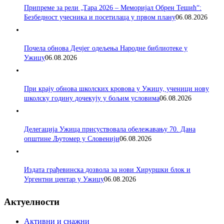
Припреме за рели „Тара 2026 – Меморијал Обрен Тешић“:
Безбедност учесника и посетилаца у првом плану
06.08.2026
Почела обнова Дечјег одељења Народне библиотеке у
Ужицу
06.08.2026
При крају обнова школских кровова у Ужицу, ученици нову
школску годину дочекују у бољим условима
06.08.2026
Делегација Ужица присуствовала обележавању 70. Дана
општине Љутомер у Словенији
06.08.2026
Издата грађевинска дозвола за нови Хируршки блок и
Ургентни центар у Ужицу
06.08.2026
Актуелности
Активни и снажни