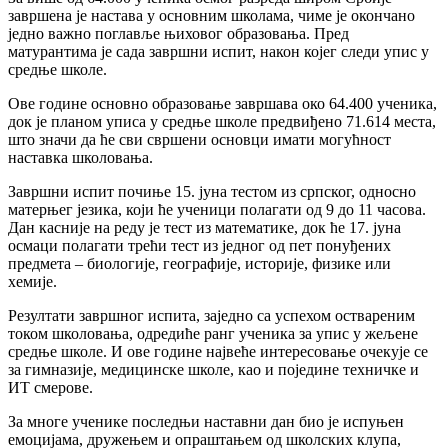
завршена је настава у основним школама, чиме је окончано
једно важно поглавље њиховог образовања. Пред
матурантима је сада завршни испит, након којег следи упис у
средње школе.
Ове године основно образовање завршава око 64.400 ученика,
док је планом уписа у средње школе предвиђено 71.614 места,
што значи да ће сви свршени основци имати могућност
наставка школовања.
Завршни испит почиње 15. јуна тестом из српског, односно
матерњег језика, који ће ученици полагати од 9 до 11 часова.
Дан касније на реду је тест из математике, док ће 17. јуна
осмаци полагати трећи тест из једног од пет понуђених
предмета – биологије, географије, историје, физике или
хемије.
Резултати завршног испита, заједно са успехом оствареним
током школовања, одредиће ранг ученика за упис у жељене
средње школе. И ове године највеће интересовање очекује се
за гимназије, медицинске школе, као и поједине техничке и
ИТ смерове.
За многе ученике последњи наставни дан био је испуњен
емоцијама, дружењем и опраштањем од школских клупа,