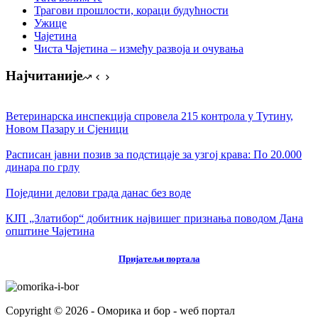
Трагови прошлости, кораци будућности
Ужице
Чајетина
Чиста Чајетина – између развоја и очувања
Најчитаније
Ветеринарска инспекција спровела 215 контрола у Тутину,
Новом Пазару и Сјеници
Расписан јавни позив за подстицаје за узгој крава: По 20.000
динара по грлу
Поједини делови града данас без воде
КЈП „Златибор“ добитник највишег признања поводом Дана
општине Чајетина
Пријатељи портала
Copyright © 2026 - Оморика и бор - wеб портал