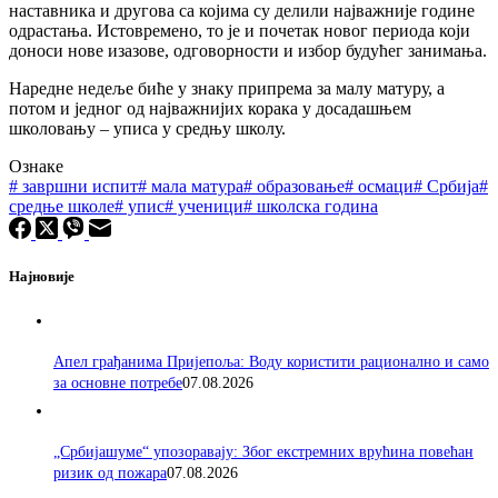
наставника и другова са којима су делили најважније године
одрастања. Истовремено, то је и почетак новог периода који
доноси нове изазове, одговорности и избор будућег занимања.
Наредне недеље биће у знаку припрема за малу матуру, а
потом и једног од најважнијих корака у досадашњем
школовању – уписа у средњу школу.
Ознаке
#
завршни испит
#
мала матура
#
образовање
#
осмаци
#
Србија
#
средње школе
#
упис
#
ученици
#
школска година
Најновије
Апел грађанима Пријепоља: Воду користити рационално и само
за основне потребе
07.08.2026
„Србијашуме“ упозоравају: Због екстремних врућина повећан
ризик од пожара
07.08.2026