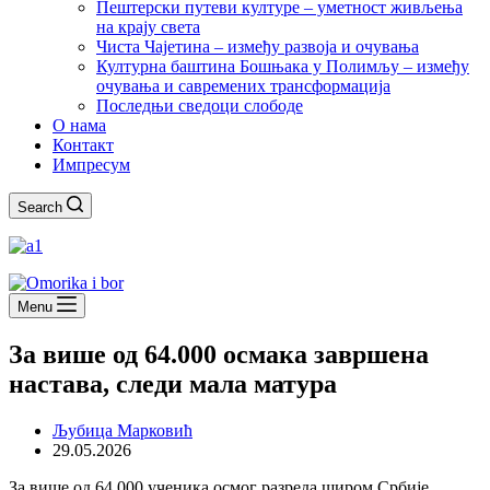
Пештерски путеви културе – уметност живљења
на крају света
Чиста Чајетина – између развоја и очувања
Културна баштина Бошњака у Полимљу – између
очувања и савремених трансформација
Последњи сведоци слободе
О нама
Контакт
Импресум
Search
Menu
За више од 64.000 осмака завршена
настава, следи мала матура
Љубица Марковић
29.05.2026
За више од 64.000 ученика осмог разреда широм Србије