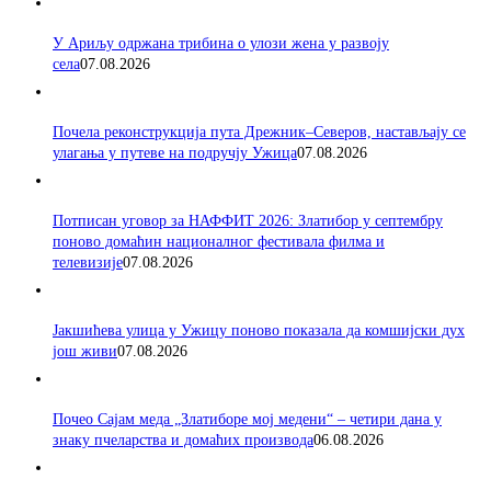
У Ариљу одржана трибина о улози жена у развоју
села
07.08.2026
Почела реконструкција пута Дрежник–Северов, настављају се
улагања у путеве на подручју Ужица
07.08.2026
Потписан уговор за НАФФИТ 2026: Златибор у септембру
поново домаћин националног фестивала филма и
телевизије
07.08.2026
Јакшићева улица у Ужицу поново показала да комшијски дух
још живи
07.08.2026
Почео Сајам меда „Златиборе мој медени“ – четири дана у
знаку пчеларства и домаћих производа
06.08.2026