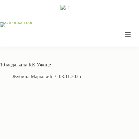
Skip
to
content
19 медаља за КК Ужице
Љубица Марковић
03.11.2025