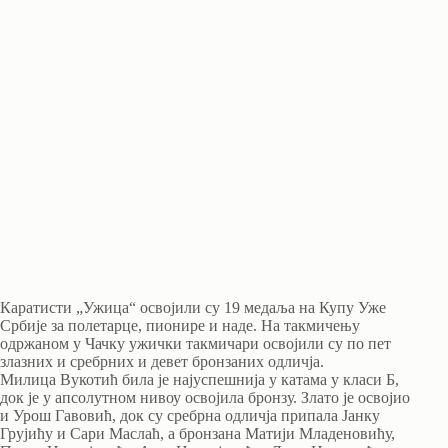
Каратисти „Ужица“ освојили су 19 медаља на Купу Уже
Србије за полетарце, пионире и наде. На такмичењу
одржаном у Чачку ужички такмичари освојили су по пет
злазних и сребрних и девет бронзаних одличја.
Милица Вукотић била је најуспешнија у катама у класи Б,
док је у апсолутном нивоу освојила бронзу. Злато је освојио
и Урош Гавовић, док су сребрна одличја припала Јанку
Грујићу и Сари Маслаћ, а бронзана Матији Младеновићу,