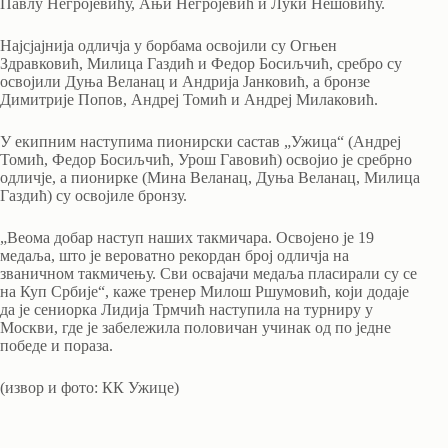
Павлу Негројевићу, Ањи Негројевић и Луки Нешовићу.
Најсјајнија одличја у борбама освојили су Огњен
Здравковић, Милица Газдић и Федор Босиљчић, сребро су
освојили Дуња Веланац и Андрија Јанковић, а бронзе
Димитрије Попов, Андреј Томић и Андреј Милаковић.
У екипним наступима пионирски састав „Ужица“ (Андреј
Томић, Федор Босиљчић, Урош Гавовић) освојио је сребрно
одличје, а пионирке (Мина Веланац, Дуња Веланац, Милица
Газдић) су освојиле бронзу.
„Веома добар наступ наших такмичара. Освојено је 19
медаља, што је вероватно рекордан број одличја на
званичном такмичењу. Сви освајачи медаља пласирали су се
на Куп Србије“, каже тренер Милош Ршумовић, који додаје
да је сениорка Лидија Трмчић наступила на турниру у
Москви, где је забележила половичан учинак од по једне
победе и пораза.
(извор и фото: КК Ужице)