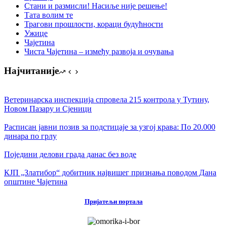
Стани и размисли! Насиље није решење!
Тата волим те
Трагови прошлости, кораци будућности
Ужице
Чајетина
Чиста Чајетина – између развоја и очувања
Најчитаније
Ветеринарска инспекција спровела 215 контрола у Тутину,
Новом Пазару и Сјеници
Расписан јавни позив за подстицаје за узгој крава: По 20.000
динара по грлу
Поједини делови града данас без воде
КЈП „Златибор“ добитник највишег признања поводом Дана
општине Чајетина
Пријатељи портала