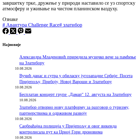
завршетку трке, дружење у природи наставило се уз спортску
атмосферу и уживање на чистом планинском ваздуху.
Ознаке
#
Авантура Challenge Race
#
златибор
Најновије
Александра Младеновић приредила музичко вече за памћење
на Златибору
10.08.2026
Вучић данас и сутра у обиласку југозападне Србије: Посета
Пријепољу, Прибоју, Новој Вароши и Златибору
10.08.2026
Бесплатан концерт групе „Дамар“ 12. августа на Златибору
10.08.2026
Златибор отворио нову платформу за разговор о туризму,
партнерствима и одрживом развоју
10.08.2026
Саобраћајна полиција у Пријепољу и овог викенда
контролисала пут ка Црној Гори дроновима
10.08.2026