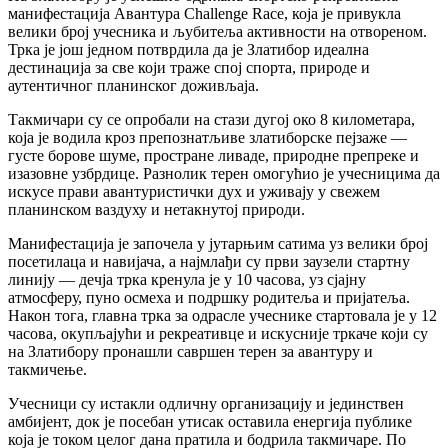
манифестација Авантура Challenge Race, која је привукла
велики број учесника и љубитеља активности на отвореном.
Трка је још једном потврдила да је Златибор идеална
дестинација за све који траже спој спорта, природе и
аутентичног планинског доживљаја.
Такмичари су се опробали на стази дугој око 8 километара,
која је водила кроз препознатљиве златиборске пејзаже —
густе борове шуме, простране ливаде, природне препреке и
изазовне узбрдице. Разнолик терен омогућио је учесницима да
искусе прави авантуристички дух и уживају у свежем
планинском ваздуху и нетакнутој природи.
Манифестација је започела у јутарњим сатима уз велики број
посетилаца и навијача, а најмлађи су први заузели стартну
линију — дечја трка кренула је у 10 часова, уз сјајну
атмосферу, пуно осмеха и подршку родитеља и пријатеља.
Након тога, главна трка за одрасле учеснике стартовала је у 12
часова, окупљајући и рекреативце и искусније тркаче који су
на Златибору пронашли савршен терен за авантуру и
такмичење.
Учесници су истакли одличну организацију и јединствен
амбијент, док је посебан утисак оставила енергија публике
која је током целог дана пратила и бодрила такмичаре. По