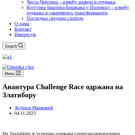
Чиста Чајетина – између развоја и очувања
Културна баштина Бошњака у Полимљу – између
очувања и савремених трансформација
Последњи сведоци слободе
О нама
Контакт
Импресум
Search
Menu
Авантура Challenge Race одржана на
Златибору
Љубица Марковић
04.11.2025
На Златибору је успешно одржана спортско-рекреативна