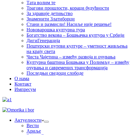
Тата волим те
Трагови прошлости, кораци будућности
За здравије детињство
Знаменити Златиборци
Стани и размисли! Насиље није решење!
Нововарошка културна тура
Богатство векова – Бошњачка култура у Србији
ДигиГенерација
Пештерски путеви културе – уметност живљења
на крају света
Чиста Чајетина – између развоја и очувања
Културна баштина Бошњака у Полимљу – између
очувања и савремених трансформација
Последњи сведоци слободе
О нама
Контакт
Импресум
Актуелности
Вести
Ариље