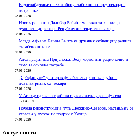
Водоснабдевање на Златибору стабилно и поред рекордне
потрошње
08.08.2026
Нововарошанин Далибор Бабић именован за вршиоца
дужности директора Републичког геодетског завода
08.08.2026
Млада мајка из Бајине Баште уз државну субвенцију решила
стамбено питање
08.08.2026
Апел грађанима Пријепоља: Воду користити рационално и
само за основне потребе
07.08.2026
„Србијашуме“ упозоравају: Због екстремних врућина
повећан ризик од пожара
07.08.2026
У Ариљу одржана трибина о улози жена у развоју села
07.08.2026
Почела реконструкција пута Дрежник–Северов, настављају се
улагања у путеве на подручју Ужица
07.08.2026
Актуелности