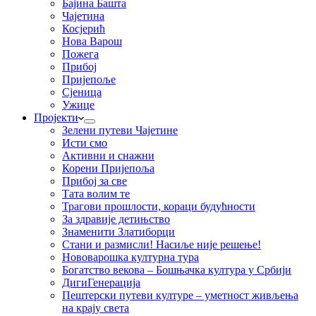
Бајина Башта
Чајетина
Косјерић
Нова Варош
Пожега
Прибој
Пријепоље
Сјеница
Ужице
Пројекти
Зелени путеви Чајетине
Исти смо
Активни и снажни
Корени Пријепоља
Прибој за све
Тата волим те
Трагови прошлости, кораци будућности
За здравије детињство
Знаменити Златиборци
Стани и размисли! Насиље није решење!
Нововарошка културна тура
Богатство векова – Бошњачка култура у Србији
ДигиГенерација
Пештерски путеви културе – уметност живљења
на крају света