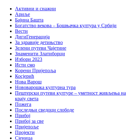
Активни и снажни
Ариље
Бајина Башта
Богатство векова – Бошњачка култура у Србији
Вести
ДигиГенерација
За здравије детињство
Зелени путеви Чајетине
Знаменити Златиборци
Избори 2023
Исти смо
Корени Пријепоља
Косјерић
Нова Варош
Нововарошка културна тура
Пештерски путеви културе – уметност живљења на
крају света
Пожега
Последњи сведоци слободе
Прибој
Прибој за све
Пријепоље
Пројекти
Сјеница