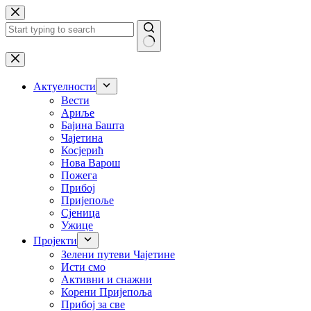
Skip
to
content
No
results
Актуелности
Вести
Ариље
Бајина Башта
Чајетина
Косјерић
Нова Варош
Пожега
Прибој
Пријепоље
Сјеница
Ужице
Пројекти
Зелени путеви Чајетине
Исти смо
Активни и снажни
Корени Пријепоља
Прибој за све