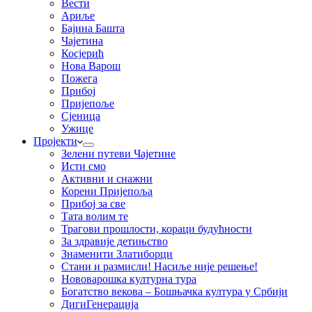
Вести
Ариље
Бајина Башта
Чајетина
Косјерић
Нова Варош
Пожега
Прибој
Пријепоље
Сјеница
Ужице
Пројекти
Зелени путеви Чајетине
Исти смо
Активни и снажни
Корени Пријепоља
Прибој за све
Тата волим те
Трагови прошлости, кораци будућности
За здравије детињство
Знаменити Златиборци
Стани и размисли! Насиље није решење!
Нововарошка културна тура
Богатство векова – Бошњачка култура у Србији
ДигиГенерација