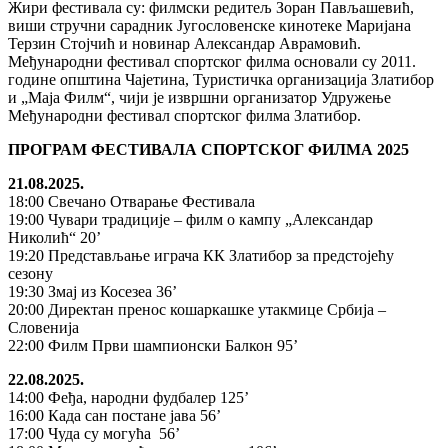
Жири фестивала су: филмски редитељ Зоран Пављашевић,
виши стручни сарадник Југословенске кинотеке Маријана
Терзин Стојчић и новинар Александар Аврамовић.
Међународни фестивал спортског филма основали су 2011.
године општина Чајетина, Туристичка организација Златибор
и „Маја Филм“, чији је извршни организатор Удружење
Међународни фестивал спортског филма Златибор.
ПРОГРАМ ФЕСТИВАЛА СПОРТСКОГ ФИЛМА 2025
21.08.2025.
18:00 Свечано Отварање Фестивала
19:00 Чувари традиције – филм о кампу „Александар
Николић“ 20’
19:20 Представљање играча КК Златибор за предстојећу
сезону
19:30 Змај из Косезеа 36’
20:00 Директан пренос кошаркашке утакмице Србија –
Словенија
22:00 Филм Први шампионски Балкон 95’
22.08.2025.
14:00 Феђа, народни фудбалер 125’
16:00 Када сан постане јава 56’
17:00 Чуда су могућа 56’