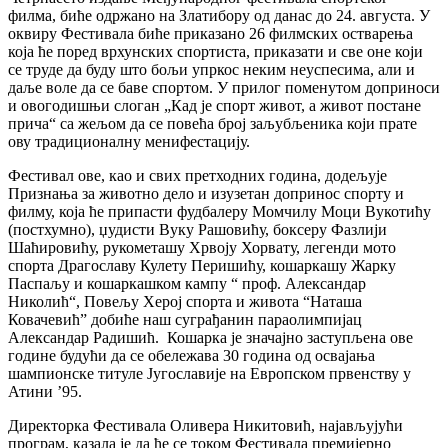
филма, биће одржано на Златибору од данас до 24. августа. У
оквиру Фестивала биће приказано 26 филмских остварења
која ће поред врхунских спортиста, приказати и све оне који
се труде да буду што бољи упркос неким неуспесима, али и
даље воле да се баве спортом. У прилог поменутом доприноси
и овогодишњи слоган „Кад је спорт живот, а живот постане
прича“ са жељом да се повећа број заљубљеника који прате
ову традиционалну менифестацију.
Фестивал ове, као и свих претходних година, додељује
Признања за животно дело и изузетан допринос спорту и
филму, која ће припасти фудбалеру Момчилу Моци Вукотићу
(постхумно), џудисти Вуку Рашовићу, боксеру Фазлији
Шаћировићу, рукометашу Хрвоју Хорвату, легенди мото
спорта Драгославу Кулету Перишићу, кошаркашу Жарку
Паспаљу и кошаркашком кампу “ проф. Александар
Николић“, Повељу Херој спорта и живота “Наташа
Ковачевић” добиће наш суграђанин параолимпијац
Александар Радишић. Кошарка је значајно заступљена ове
године будући да се обележава 30 година од освајања
шампионске титуле Југославије на Европском првенству у
Атини ’95.
Директорка Фестивала Оливера Никитовић, најављујући
програм, казала је да ће се током Фестивала премијерно