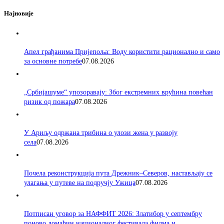
Најновије
Апел грађанима Пријепоља: Воду користити рационално и само
за основне потребе
07.08.2026
„Србијашуме“ упозоравају: Због екстремних врућина повећан
ризик од пожара
07.08.2026
У Ариљу одржана трибина о улози жена у развоју
села
07.08.2026
Почела реконструкција пута Дрежник–Северов, настављају се
улагања у путеве на подручју Ужица
07.08.2026
Потписан уговор за НАФФИТ 2026: Златибор у септембру
поново домаћин националног фестивала филма и