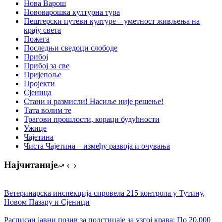
Нова Варош
Нововарошка културна тура
Пештерски путеви културе – уметност живљења на
крају света
Пожега
Последњи сведоци слободе
Прибој
Прибој за све
Пријепоље
Пројекти
Сјеница
Стани и размисли! Насиље није решење!
Тата волим те
Трагови прошлости, кораци будућности
Ужице
Чајетина
Чиста Чајетина – између развоја и очувања
Најчитаније
Ветеринарска инспекција спровела 215 контрола у Тутину,
Новом Пазару и Сјеници
Расписан јавни позив за подстицаје за узгој крава: По 20.000