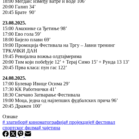
18:00 Мегдан: између ватре и воде 106’
20:00 Галип 34’
20:45 Брате 90’
23.08.2025.
15:00 Амазонке са Ђетиње 98’
17:00 Ево гола 59’
18:00 Бијело плави 69’
19:00 Промоција Фестивала на Тргу – Јавни тренинг
ТРКАЧКИ ДАН
19:45 Ревијална вожња олдтајмерима
20:00 Тим који побеђује 12’ + Терај Симо 15’ + Рунда 13 13’
20:45 Прва класа: пун гас 122’
24.08.2025.
17:00 Булевар Ивице Осима 29’
17:30 КК Работнички 41’
18:30 Свечано Затварање Фестивала
19:00 Моца, једна од најлепших фудбалских прича 96’
20:45 Дражен 100’
Ознаке
#
златибор
#
киноматографија
#
пројекције
#
фестивал
спортског филма
#
чајетина