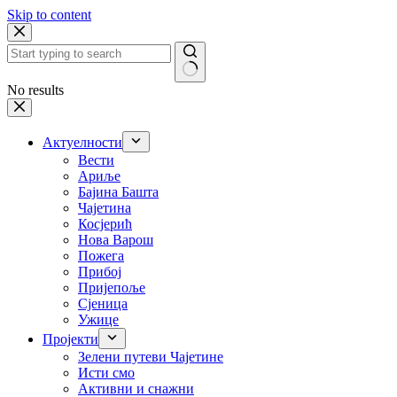
Skip to content
No results
Актуелности
Вести
Ариље
Бајина Башта
Чајетина
Косјерић
Нова Варош
Пожега
Прибој
Пријепоље
Сјеница
Ужице
Пројекти
Зелени путеви Чајетине
Исти смо
Активни и снажни