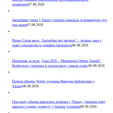
телевизије
07.08.2026
Јакшићева улица у Ужицу поново показала да комшијски дух
још живи
07.08.2026
Почео Сајам меда „Златиборе мој медени“ – четири дана у
знаку пчеларства и домаћих производа
06.08.2026
Припреме за рели „Тара 2026 – Меморијал Обрен Тешић“:
Безбедност учесника и посетилаца у првом плану
06.08.2026
Почела обнова Дечјег одељења Народне библиотеке у
Ужицу
06.08.2026
При крају обнова школских кровова у Ужицу, ученици нову
школску годину дочекују у бољим условима
06.08.2026