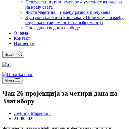
Пештерски путеви културе – уметност живљења
на крају света
Чиста Чајетина – између развоја и очувања
Културна баштина Бошњака у Полимљу – између
очувања и савремених трансформација
Последњи сведоци слободе
О нама
Контакт
Импресум
Search
Menu
Чак 26 пројекција за четири дана на
Златибору
Љубица Марковић
21.08.2025
Четрнаесто издање Међународног фестивала спортског