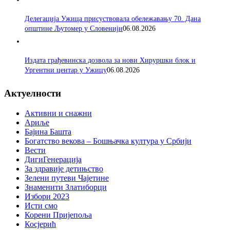
Делегација Ужица присуствовала обележавању 70. Дана
општине Љутомер у Словенији
06.08.2026
Издата грађевинска дозвола за нови Хируршки блок и
Ургентни центар у Ужицу
06.08.2026
Актуелности
Активни и снажни
Ариље
Бајина Башта
Богатство векова – Бошњачка култура у Србији
Вести
ДигиГенерација
За здравије детињство
Зелени путеви Чајетине
Знаменити Златиборци
Избори 2023
Исти смо
Корени Пријепоља
Косјерић