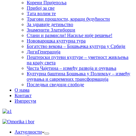
Корени Пријепоља
Прибој за све
Тата волим те
Трагови прошлости, кораци будућности
За здравије детињство
Знаменити Златиборци
Стани и размисли! Насиље није решење!
Нововарошка културна тура
Богатство векова – Бошњачка култура у Србији
ДигиГенерација
Пештерски путеви културе – уметност живљења
на крају света
Чиста Чајетина – између развоја и очувања
Културна баштина Бошњака у Полимљу – између
очувања и савремених трансформација
Последњи сведоци слободе
О нама
Контакт
Импресум
Актуелности