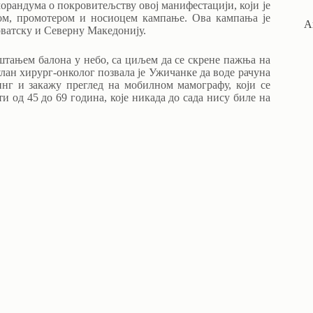
орандума о покровитељству овој манифестацији, који је
ом, промотером и носиоцем кампање. Ова кампања је
А
рватску и Северну Македонију.
штањем балона у небо, са циљем да се скрене пажња на
лан хирург-онколог позвала је Ужичанке да воде рачуна
инг и закажу преглед на мобилном мамографу, који се
и од 45 до 69 година, које никада до сада нису биле на