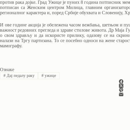
против рака дојке. Град Ужице је пуних 8 година потписник мем
потписан са Женским центром Милица, главним организатор
регионалног карактера и, поред Србије обухвата и Словенију, Х
И ове године акција је обележена часом вежбања, шетњом и пу
важност редовних прегледа и здраве стилове живота. Др Маја Гу
о свом здрављу и да искористе прилику, одазову се на скрин
налази на Тргу партизана. То се посебно односи на жене старост
мамографу.
Ознаке
#
Дај педалу раку
#
ужице