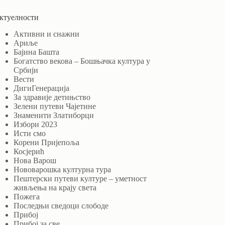
ктуелности
Активни и снажни
Ариље
Бајина Башта
Богатство векова – Бошњачка култура у
Србији
Вести
ДигиГенерација
За здравије детињство
Зелени путеви Чајетине
Знаменити Златиборци
Избори 2023
Исти смо
Корени Пријепоља
Косјерић
Нова Варош
Нововарошка културна тура
Пештерски путеви културе – уметност
живљења на крају света
Пожега
Последњи сведоци слободе
Прибој
Прибој за све