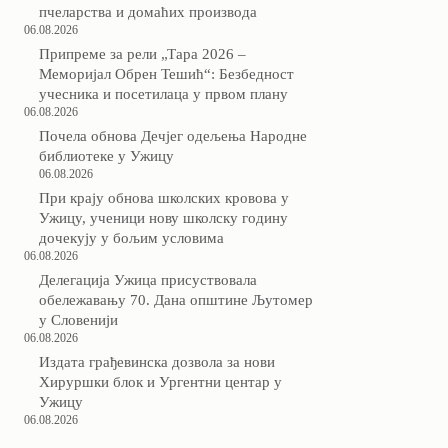
пчеларства и домаћих производа
06.08.2026
Припреме за рели „Тара 2026 –
Меморијал Обрен Тешић“: Безбедност
учесника и посетилаца у првом плану
06.08.2026
Почела обнова Дечјег одељења Народне
библиотеке у Ужицу
06.08.2026
При крају обнова школских кровова у
Ужицу, ученици нову школску годину
дочекују у бољим условима
06.08.2026
Делегација Ужица присуствовала
обележавању 70. Дана општине Љутомер
у Словенији
06.08.2026
Издата грађевинска дозвола за нови
Хируршки блок и Ургентни центар у
Ужицу
06.08.2026