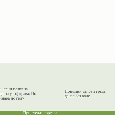
 јавни позив за
Поједини делови града
је за узгој крава: По
данас без воде
инара по грлу
Пријатељи портала