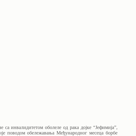
 са инвалидитетом оболеле од рака дојке “Јефимија”,
узије поводом обележавања Међународног месеца борбе