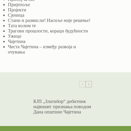
Пријепоље
Пројекти
Сјеница
Стани и размисли! Насиље није решење!
Тата волим те
Трагови прошлости, кораци будућности
Ужице
Чајетина
Чиста Чајетина – између развоја и
очувања
КЈП „Златибор“ добитник
највишег признања поводом
Дана општине Чајетина