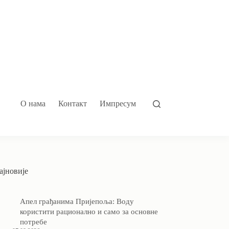
О нама
Контакт
Импресум
ајновије
Апел грађанима Пријепоља: Воду
користити рационално и само за основне
потребе