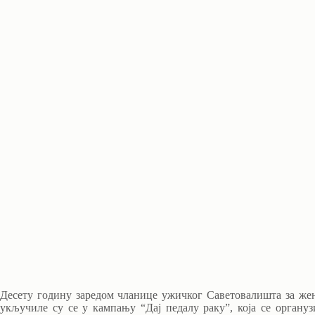
Десету годину заредом чланице ужичког Саветовалишта за жене
укључиле су се у кампању “Дај педалу раку”, која се орган