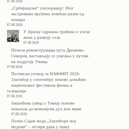
07.08.2026
„Србијашуме“ упозоравају: Због
екстремних врућина повећан ризик од
пожара
07.08.2026
У Ариљу одржана трибина о улози
жена у развоју села
07.08.2026
Почела реконструкција пута Дрежник–
Северов, настављају се улагања у путеве
на подручју Ужица
07.08.2026
Потписан уговор за НАФФИТ 2026:
Златибор у септембру поново домаћин
националног фестивала филма и
телевизије
07.08.2026
Јакшићева улица у Ужицу поново
показала да комшијски дух још живи
07.08.2026
Почео Сајам меда „Златиборе мој
медени“ – четири дана у знаку