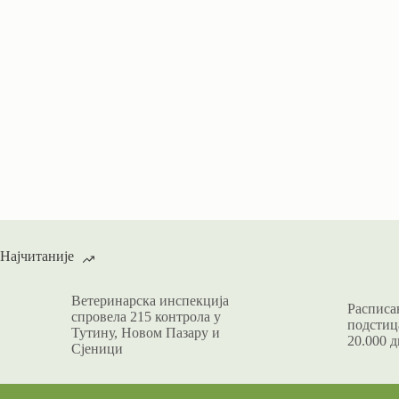
Најчитаније
Ветеринарска инспекција
Расписан
спровела 215 контрола у
подстица
Тутину, Новом Пазару и
20.000 д
Сјеници