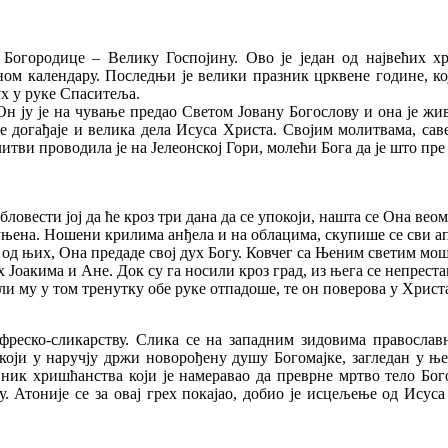
Богородице – Велику Госпојину. Ово је један од највећих х
м календару. Последњи је велики празник црквене године, кој
ух у руке Спаситеља.
н ју је на чување предао Светом Јовану Богослову и она је жи
ике догађаје и велика дела Исуса Христа. Својим молитвама, с
ви проводила је на Јелеонској Гори, молећи Бога да је што пре 
 бловести јој да ће кроз три дана да се упокоји, нашта се Она вео
пуњена. Ношени крилима анђела и на облацима, скупише се сви а
 од њих, Она предаде свој дух Богу. Ковчег са Њеним светим м
 Јоакима и Ане. Док су га носили кроз град, из њега се непрест
али му у том тренутку обе руке отпадоше, те он поверова у Христ
фреско-сликарству. Слика се на западним зидовима правосла
који у наручју држи новорођену душу Богомајке, загледан у њен
вник хришћанства који је намеравао да преврне мртво тело Бог
у. Атоније се за овај грех покајао, добио је исцељење од Исус