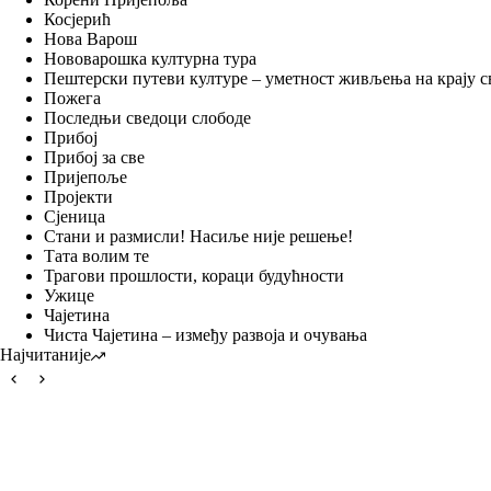
Косјерић
Нова Варош
Нововарошка културна тура
Пештерски путеви културе – уметност живљења на крају с
Пожега
Последњи сведоци слободе
Прибој
Прибој за све
Пријепоље
Пројекти
Сјеница
Стани и размисли! Насиље није решење!
Тата волим те
Трагови прошлости, кораци будућности
Ужице
Чајетина
Чиста Чајетина – између развоја и очувања
Најчитаније