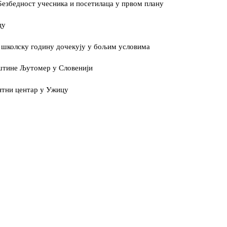
езбедност учесника и посетилаца у првом плану
цу
у школску годину дочекују у бољим условима
штине Љутомер у Словенији
нтни центар у Ужицу