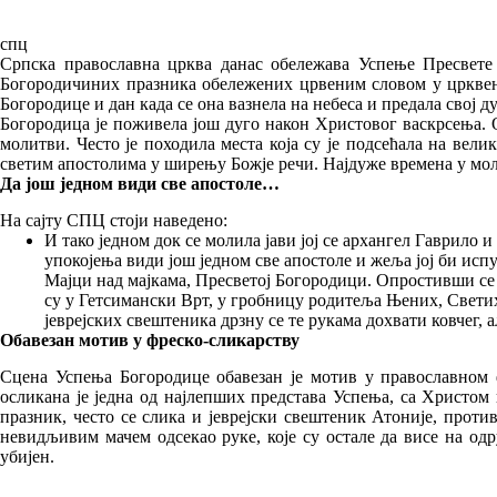
спц
Српска православна црква данас обележава Успење Пресвете 
Богородичиних празника обележених црвеним словом у црквено
Богородице и дан када се она вазнела на небеса и предала свој д
Богородица је поживела још дуго након Христовог васкрсења. О
молитви. Често је походила места која су је подсећала на вел
светим апостолима у ширењу Божје речи. Најдуже времена у молит
Да још једном види све апостоле…
На сајту СПЦ стоји наведено:
И тако једном док се молила јави јој се архангел Гаврило и
упокојења види још једном све апостоле и жеља јој би ис
Мајци над мајкама, Пресветој Богородици. Опростивши се
су у Гетсимански Врт, у гробницу родитеља Њених, Светих
јеврејских свештеника дрзну се те рукама дохвати ковчег, 
Обавезан мотив у фреско-сликарству
Сцена Успења Богородице обавезан је мотив у православном 
осликана је једна од најлепших представа Успења, са Христом 
празник, често се слика и јеврејски свештеник Атоније, проти
невидљивим мачем одсекао руке, које су остале да висе на одр
убијен.