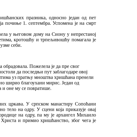
ришћанских празника, односно један од пет
а почиње 1. септембра. Успомена је на смрт
вела у његовом дому на Сиону у непрестаној
аветима, кротошћу и трпељивошћу помагала је
узме себи.
ма обрадовала. Пожелела је да пре свог
постоли да последњи пут заблагодаре овој
оштима уз пратњу мноштва хришћана пренели
ано ширио благоухани мирис. Један од
а и оне му се повратише.
вних цркава. У српском манастиру Сопоћани
о тело на одру. У сцени која приказује овај
ородице на одру, па му је архангел Михаило
а Христа и примио хришћанство, због чега је