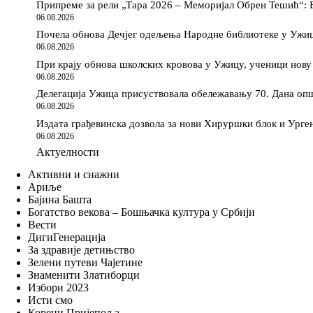
Припреме за рели „Тара 2026 – Меморијал Обрен Тешић“: Б
06.08.2026
Почела обнова Дечјег одељења Народне библиотеке у Ужи
06.08.2026
При крају обнова школских кровова у Ужицу, ученици нов
06.08.2026
Делегација Ужица присуствовала обележавању 70. Дана оп
06.08.2026
Издата грађевинска дозвола за нови Хируршки блок и Урге
06.08.2026
Актуелности
Активни и снажни
Ариље
Бајина Башта
Богатство векова – Бошњачка култура у Србији
Вести
ДигиГенерација
За здравије детињство
Зелени путеви Чајетине
Знаменити Златиборци
Избори 2023
Исти смо
Корени Пријепоља