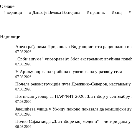
Ознаке
#
верници
#
Данас је Велика Госпојина
#
празник
#
спц
#
Најновије
Апел грађанима Пријепоља: Воду користити рационално и с
07.08.2026
„Србијашуме“ упозоравају: Због екстремних врућина пове
07.08.2026
У Ариљу одржана трибина о улози жена у развоју села
07.08.2026
Почела реконструкција пута Дрежник–Северов, настављају 
07.08.2026
Потписан уговор за НАФФИТ 2026: Златибор у септембру п
07.08.2026
Јакшићева улица у Ужицу поново показала да комшијски ду
07.08.2026
Почео Сајам меда „Златиборе мој медени“ – четири дана у
06.08.2026