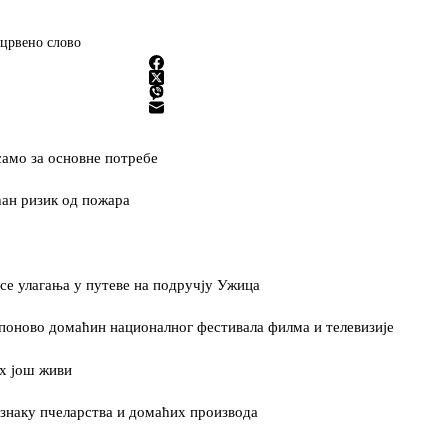
црвено слово
амо за основне потребе
ћан ризик од пожара
се улагања у путеве на подручју Ужица
оново домаћин националног фестивала филма и телевизије
х још живи
 знаку пчеларства и домаћих производа