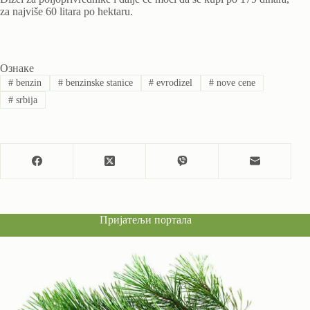
za najviše 60 litara po hektaru.
Ознаке
#
benzin
#
benzinske stanice
#
evrodizel
#
nove cene
#
srbija
Пријатељи портала