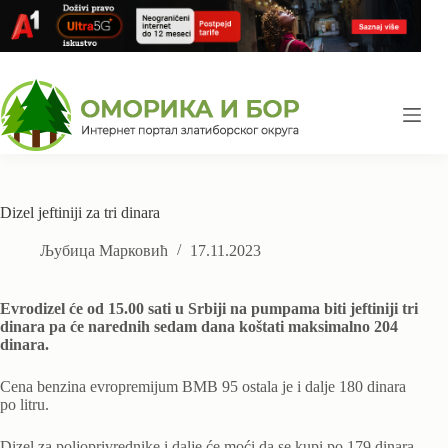
Skip
to
content
Dizel jeftiniji za tri dinara
Љубица Марковић
17.11.2023
Evrodizel će od 15.00 sati u Srbiji na pumpama biti jeftiniji tri
dinara pa će narednih sedam dana koštati maksimalno 204
dinara.
Cena benzina evropremijum BMB 95 ostala je i dalje 180 dinara
po litru.
Dizel za poljoprivrednike i dalje će moći da se kupi po 179 dinara,