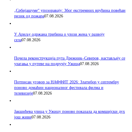
„Србијашуме“ упозоравају: Због екстремних врућина повећан
ризик од пожара
07.08.2026
У Ариљу одржана трибина о улози жена у развоју
села
07.08.2026
Почела реконструкција пута Дрежник–Северов, настављају се
улагања у путеве на подручју Ужица
07.08.2026
Потписан уговор за НАФФИТ 2026: Златибор у септембру
поново домаћин националног фестивала филма и
телевизије
07.08.2026
Јакшићева улица у Ужицу поново показала да комшијски дух
још живи
07.08.2026