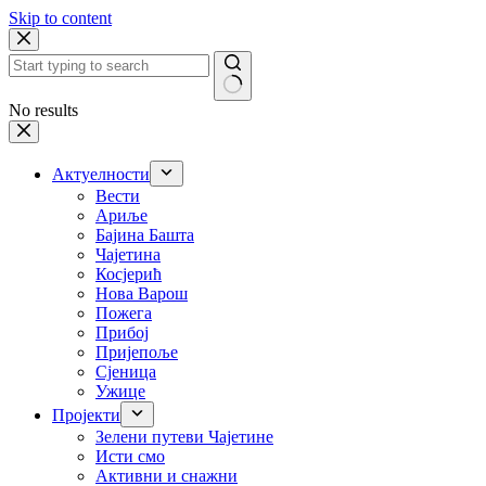
Skip to content
No results
Актуелности
Вести
Ариље
Бајина Башта
Чајетина
Косјерић
Нова Варош
Пожега
Прибој
Пријепоље
Сјеница
Ужице
Пројекти
Зелени путеви Чајетине
Исти смо
Активни и снажни