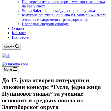
Пештерски путеви културе – уметност живљења
на крају света
Чиста Чајетина – између развоја и очувања
Културна баштина Бошњака у Полимљу – између
очувања и савремених трансформација
Последњи сведоци слободе
О нама
Контакт
Импресум
Search
Menu
До 17. јуна отворен литерарни и
ликовни конкурс “Гусле, једна жица
Пупиновог знања” за ученике
основних и средњих школа из
Златиборског округа