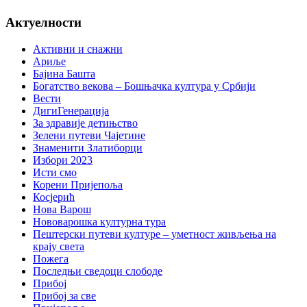
Актуелности
Активни и снажни
Ариље
Бајина Башта
Богатство векова – Бошњачка култура у Србији
Вести
ДигиГенерација
За здравије детињство
Зелени путеви Чајетине
Знаменити Златиборци
Избори 2023
Исти смо
Корени Пријепоља
Косјерић
Нова Варош
Нововарошка културна тура
Пештерски путеви културе – уметност живљења на
крају света
Пожега
Последњи сведоци слободе
Прибој
Прибој за све