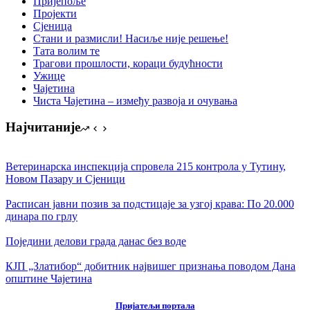
Пријепоље
Пројекти
Сјеница
Стани и размисли! Насиље није решење!
Тата волим те
Трагови прошлости, кораци будућности
Ужице
Чајетина
Чиста Чајетина – између развоја и очувања
Најчитаније
Ветеринарска инспекција спровела 215 контрола у Тутину,
Новом Пазару и Сјеници
Расписан јавни позив за подстицаје за узгој крава: По 20.000
динара по грлу
Поједини делови града данас без воде
КЈП „Златибор“ добитник највишег признања поводом Дана
општине Чајетина
Пријатељи портала