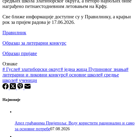
средњих школа Златиборског округа, а петоро најбољих биће
награђено петнаестодневним летовањем на Крфу.
Све ближе информације доступне су у Правилнику, а крајњи
рок за пријем радова је 17.06.2026.
Правилник
Образац за литерарни конкурс
Образац пријаве
Ознаке
#
Гусле
#
златиборски округ
#
једна жица Пупиновог знања
#
литерарни и ликовни конкурс
#
основне школе
#
средње
школе
#
ученици
Најновије
Апел грађанима Пријепоља: Воду користити рационално и само
за основне потребе
07.08.2026