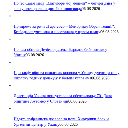
Почео Сајам меда „Златиборе мој медени“ – четири дана у
знаку пчеларства и домаћих производа
06.08.2026
Припреме за рели „Тара 2026 – Меморијал Обрен Тешић“:
Безбедност учесника и посетилаца у првом плану
06.08.2026
Почела обнова Дечјег одељења Народне библиотеке у
Ужицу
06.08.2026
При крају обнова школских кровова у Ужицу, ученици нову
школску годину дочекују у бољим условима
06.08.2026
Делегација Ужица присуствовала обележавању 70. Дана
општине Љутомер у Словенији
06.08.2026
Издата грађевинска дозвола за нови Хируршки блок и
Ургентни центар у Ужицу
06.08.2026