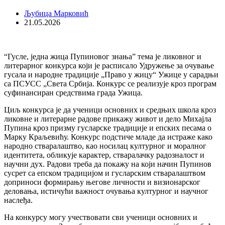
Љубица Марковић
21.05.2026
“Гусле, једна жица Пупиновог знања” тема је ликовног и
литерарног конкурса који је расписало Удружење за очување
гусала и народне традиције „Право у жицу“ Ужице у сарадњи
са ПСУСС „Света Србија. Конкурс се реализује кроз програм
суфинансиран средствима града Ужица.
Циљ конкурса је да ученици основних и средњих школа кроз
ликовне и литерарне радове прикажу живот и дело Михајла
Пупина кроз призму гусларске традиције и епских песама о
Марку Краљевићу. Конкурс подстиче младе да истраже како
народно стваралаштво, као носилац културног и моралног
идентитета, обликује карактер, стваралачку радозналост и
научни дух. Радови треба да покажу на који начин Пупинов
сусрет са епском традицијом и гусларским стваралаштвом
доприноси формирању његове личности и визионарског
деловања, истичући важност очувања културног и научног
наслеђа.
На конкурсу могу учествовати сви ученици основних и