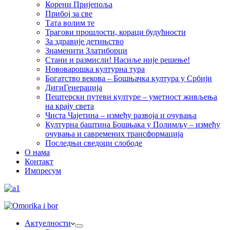
Корени Пријепоља
Прибој за све
Тата волим те
Трагови прошлости, кораци будућности
За здравије детињство
Знаменити Златиборци
Стани и размисли! Насиље није решење!
Нововарошка културна тура
Богатство векова – Бошњачка култура у Србији
ДигиГенерација
Пештерски путеви културе – уметност живљења
на крају света
Чиста Чајетина – између развоја и очувања
Културна баштина Бошњака у Полимљу – између
очувања и савремених трансформација
Последњи сведоци слободе
О нама
Контакт
Импресум
Актуелности