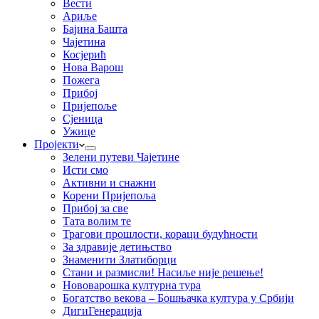
Вести
Ариље
Бајина Башта
Чајетина
Косјерић
Нова Варош
Пожега
Прибој
Пријепоље
Сјеница
Ужице
Пројекти
Зелени путеви Чајетине
Исти смо
Активни и снажни
Корени Пријепоља
Прибој за све
Тата волим те
Трагови прошлости, кораци будућности
За здравије детињство
Знаменити Златиборци
Стани и размисли! Насиље није решење!
Нововарошка културна тура
Богатство векова – Бошњачка култура у Србији
ДигиГенерација