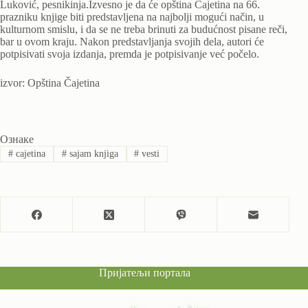
Luković, pesnikinja.Izvesno je da će opština Čajetina na 66.
prazniku knjige biti predstavljena na najbolji mogući način, u
kulturnom smislu, i da se ne treba brinuti za budućnost pisane reči,
bar u ovom kraju. Nakon predstavljanja svojih dela, autori će
potpisivati svoja izdanja, premda je potpisivanje već počelo.
izvor: Opština Čajetina
Ознаке
#
cajetina
#
sajam knjiga
#
vesti
Пријатељи портала