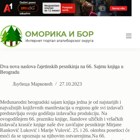
Skip
to
content
Dva nova naslova čajetinskih pesnikinja na 66. Sajmu knjiga u
Beogradu
Љубица Марковић
27.10.2023
Međunarodni beogradski sajam knjiga jedna je od najstarijih i
najvažnijih književnih manifestacija u regionu gde svi izdavači
predstavljaju svoju godišnju izdavačku produkciju. Na
ovogodišnjem 66. prazniku knjige, štandove užičkih i vršačkih
izdavača krasiće knjige naše dve zavičajne pesnikinje Mirjane
Ranković Luković i Marije Vulović. 25. i 26. oktobra posetioci će
moći da se upoznaju sa njihovim ostvarenjima.Na 66.