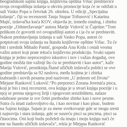
beogradskom sajmu knjiga, književna opština Vršac predstaviće
svoja ovogodišnja izdanja u okviru promocije koja će se održati u
sali Vasko Popa u četvrtak 26. oktobra. U ediciji „Specijalna
izdanja“, čiji su recenzenti Tanja Stupar Trifunović i Katarina
Majić, izdavačka kuća KOV, objavila je, između ostalog, i zbirku
poezije „Odmrežavanje“ autora Marije Vulović iz Čajetine.“Tom
prilikom će govoriti svi ovogodišnji autori a i ja ću se predstaviti.
Nakon predstavljanja izdanja u sali Vasko Popa, autori će
potpisivati svoja izdanja na štandu književne opštine Vršac. Tu će
biti i urednik Mihailo Pantić, gospođa Ana Krdu i ostali veoma
važni autori koji prate tekuću književnu produkciju. Svaki sajam
knjiga je jedno neprocenjivo iskustvo i nov i važan događaj, ove
godine možda tim važniji što ću se predstaviti i kao autor“, kaže
Marija Vulović, pesnikinja.Štand užičkih izdavača publici se ove
godine predstavlja sa 92 naslova, među kojima je i zbirka
izabranih i novih pesama pod nazivom „U jednom od života“
Mirjane Ranković Luković.“Po preporuci Zorana Jeremića pisca,
koji je bio i moj recenzent, ova knjiga je u stvari knjiga poezije i u
njoj se prema njegovoj želji i njegovom senzibilitetu, nalaze
odabrane pesme iz sve četiri prethodne zbirke kao i nove pesme.
Sutra ću imati zadovoljstvo da, i kao novinar i kao pisac, budem
na Sajmu knjiga. Sajam je za mene svetkovanje gde se mogu sresti
i najnovija i stara izdanja, gde se susreću pisci sa piscima, pisci sa
čitaocima. Oni koji budu poželeli da imaju i moju knjigu naći će
me na štandu užičkih izdavača“, rekla je Mirjana Ranković