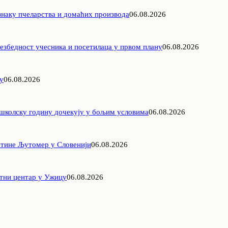
знаку пчеларства и домаћих производа
06.08.2026
езбедност учесника и посетилаца у првом плану
06.08.2026
у
06.08.2026
 школску годину дочекују у бољим условима
06.08.2026
штине Љутомер у Словенији
06.08.2026
нтни центар у Ужицу
06.08.2026