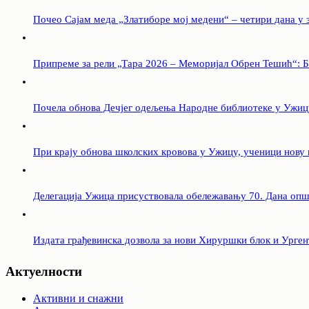
Почео Сајам меда „Златиборе мој медени“ – четири дана у 
Припреме за рели „Тара 2026 – Меморијал Обрен Тешић“: Б
Почела обнова Дечјег одељења Народне библиотеке у Ужиц
При крају обнова школских кровова у Ужицу, ученици нову
Делегација Ужица присуствовала обележавању 70. Дана оп
Издата грађевинска дозвола за нови Хируршки блок и Урге
Актуелности
Активни и снажни