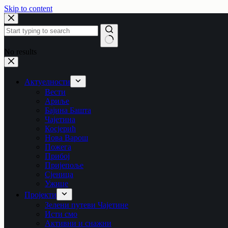
Skip to content
No results
Актуелности
Вести
Ариље
Бајина Башта
Чајетина
Косјерић
Нова Варош
Пожега
Прибој
Пријепоље
Сјеница
Ужице
Пројекти
Зелени путеви Чајетине
Исти смо
Активни и снажни