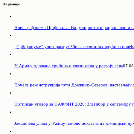
Најновије
Апел грађанима Пријепоља: Воду користити рационално и с
„Србијашуме“ упозоравају: Због екстремних врућина повећ
У Ариљу одржана трибина о улози жена у развоју села
07.08
Почела реконструкција пута Дрежник–Северов, настављају с
Потписан уговор за НАФФИТ 2026: Златибор у септембру п
Јакшићева улица у Ужицу поново показала да комшијски ду