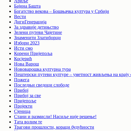
Ариље
Бајина Башта
Богатство векова – Бошњачка култура у Србији
Вести
ДигиГенерација
За здравије детињство
Зелени путеви Чајетине
Знаменити Златиборци
Избори 2023
Исти смо
Корени Пријепоља
Косјерић
Нова Варош
Нововарошка културна тура
Пештерски путеви културе – уметност живљења на крају 
Пожега
Последњи сведоци слободе
Прибој
Прибој за све
Пријепоље
Пројекти
Сјеница
Стани и размисли! Насиље није решење!
Тата волим те
Трагови прошлости, кораци будућности