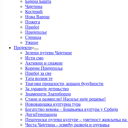
Бајина Башта
Чајетина
Косјерић
Нова Варош
Пожега
Прибој
Пријепоље
Сјеница
Ужице
Пројекти
Зелени путеви Чајетине
Исти смо
Активни и снажни
Корени Пријепоља
Прибој за све
Тата волим те
Трагови прошлости, кораци будућности
За здравије детињство
Знаменити Златиборци
Стани и размисли! Насиље није решење!
Нововарошка културна тура
Богатство векова – Бошњачка култура у Србији
ДигиГенерација
Пештерски путеви културе – уметност живљења на к
Чиста Чајетина – између развоја и очувања