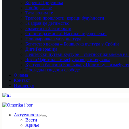
Корени Пријепоља
Прибој за све
Тата волим те
Трагови прошлости, кораци будућности
За здравије детињство
Знаменити Златиборци
Стани и размисли! Насиље није решење!
Нововарошка културна тура
Богатство векова – Бошњачка култура у Србији
ДигиГенерација
Пештерски путеви културе – уметност живљења на к
Чиста Чајетина – између развоја и очувања
Културна баштина Бошњака у Полимљу – између оч
Последњи сведоци слободе
О нама
Контакт
Импресум
Актуелности
Вести
Ариље