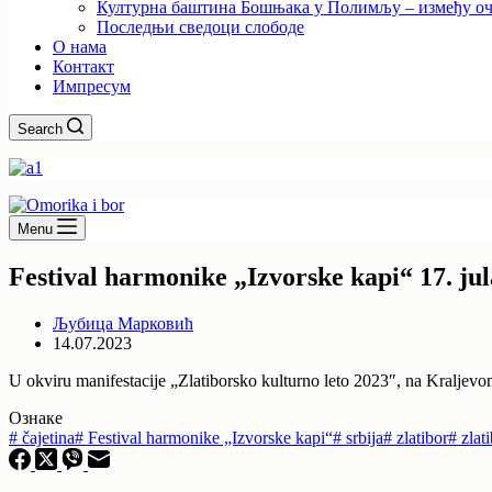
Културна баштина Бошњака у Полимљу – између оч
Последњи сведоци слободе
О нама
Контакт
Импресум
Search
Menu
Festival harmonike „Izvorske kapi“ 17. jul
Љубица Марковић
14.07.2023
U okviru manifestacije „Zlatiborsko kulturno leto 2023″, na Kraljevo
Ознаке
#
čajetina
#
Festival harmonike „Izvorske kapi“
#
srbija
#
zlatibor
#
zlat