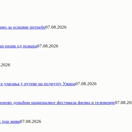
амо за основне потребе
07.08.2026
ан ризик од пожара
07.08.2026
.2026
е улагања у путеве на подручју Ужица
07.08.2026
оново домаћин националног фестивала филма и телевизије
07.08.20
х још живи
07.08.2026