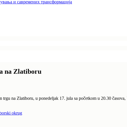
увања и савремених трансформација
a na Zlatiboru
m trgu na Zlatiboru, u ponedeljak 17. jula sa početkom u 20.30 časova,
iborski okrug