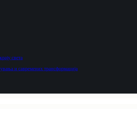
рају света
увања и савремених трансформација