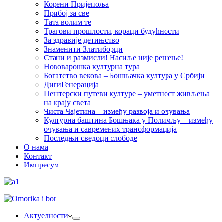
Корени Пријепоља
Прибој за све
Тата волим те
Трагови прошлости, кораци будућности
За здравије детињство
Знаменити Златиборци
Стани и размисли! Насиље није решење!
Нововарошка културна тура
Богатство векова – Бошњачка култура у Србији
ДигиГенерација
Пештерски путеви културе – уметност живљења
на крају света
Чиста Чајетина – између развоја и очувања
Културна баштина Бошњака у Полимљу – између
очувања и савремених трансформација
Последњи сведоци слободе
О нама
Контакт
Импресум
Актуелности