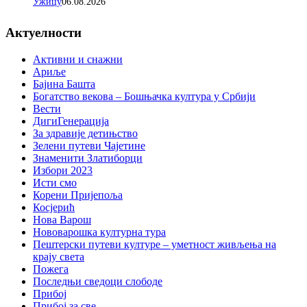
Ужицу
06.08.2026
Актуелности
Активни и снажни
Ариље
Бајина Башта
Богатство векова – Бошњачка култура у Србији
Вести
ДигиГенерација
За здравије детињство
Зелени путеви Чајетине
Знаменити Златиборци
Избори 2023
Исти смо
Корени Пријепоља
Косјерић
Нова Варош
Нововарошка културна тура
Пештерски путеви културе – уметност живљења на
крају света
Пожега
Последњи сведоци слободе
Прибој
Прибој за све