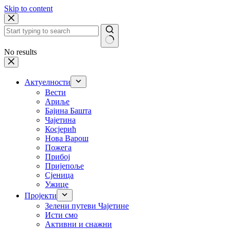
Skip to content
No results
Актуелности
Вести
Ариље
Бајина Башта
Чајетина
Косјерић
Нова Варош
Пожега
Прибој
Пријепоље
Сјеница
Ужице
Пројекти
Зелени путеви Чајетине
Исти смо
Активни и снажни