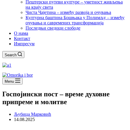
Пештерски путеви културе – уметност живљења
на крају света
Чиста Чајетина – између развоја и очувања
Културна баштина Бошњака у Полимљу – између
очувања и савремених трансформација
Последњи сведоци слободе
О нама
Контакт
Импресум
Search
Menu
Госпојински пост – време духовне
припреме и молитве
Љубица Марковић
14.08.2025