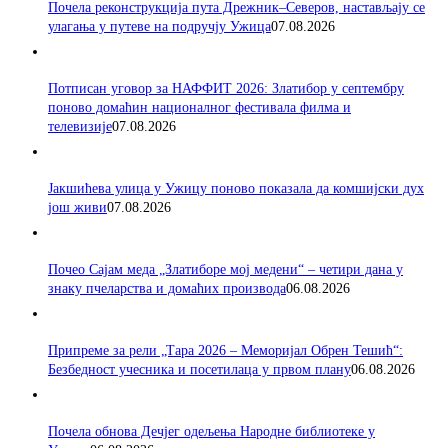
Почела реконструкција пута Дрежник–Северов, настављају се
улагања у путеве на подручју Ужица
07.08.2026
Потписан уговор за НАФФИТ 2026: Златибор у септембру
поново домаћин националног фестивала филма и
телевизије
07.08.2026
Јакшићева улица у Ужицу поново показала да комшијски дух
још живи
07.08.2026
Почео Сајам меда „Златиборе мој медени“ – четири дана у
знаку пчеларства и домаћих производа
06.08.2026
Припреме за рели „Тара 2026 – Меморијал Обрен Тешић“:
Безбедност учесника и посетилаца у првом плану
06.08.2026
Почела обнова Дечјег одељења Народне библиотеке у