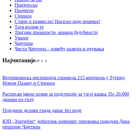
Пријепоље
Пројекти
Сјеница
Стани и размисли! Насиље није решење!
Тата волим те
Трагови прошлости, кораци будућности
Ужице
Чајетина
Чиста Чајетина – између развоја и очувања
Најчитаније
Ветеринарска инспекција спровела 215 контрола у Тутину,
Новом Пазару и Сјеници
Расписан јавни позив за подстицаје за узгој крава: По 20.000
динара по грлу
Поједини делови града данас без воде
КЈП „Златибор“ добитник највишег признања поводом Дана
општине Чајетина