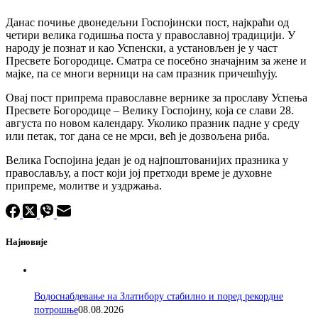
Данас почиње двонедељни Госпојински пост, најкраћи од
четири велика годишња поста у православној традицији. У
народу је познат и као Успенски, а установљен је у част
Пресвете Богородице. Сматра се посебно значајним за жене и
мајке, па се многи верници на сам празник причешћују.
Овај пост припрема православне вернике за прославу Успења
Пресвете Богородице – Велику Госпојину, која се слави 28.
августа по новом календару. Уколико празник падне у среду
или петак, тог дана се не мрси, већ је дозвољена риба.
Велика Госпојина један је од најпоштованијих празника у
православљу, а пост који јој претходи време је духовне
припреме, молитве и уздржања.
Најновије
Водоснабдевање на Златибору стабилно и поред рекордне
потрошње
08.08.2026