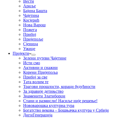
Вести
Ариље
Бајина Башта
Чајетина
Косјерић
Нова Варош
Пожега
Прибој
Пријепоље
Сјеница
Ужице
Пројекти
Зелени путеви Чајетине
Исти смо
Активни и снажни
Корени Пријепоља
Прибој за све
Тата волим те
Трагови прошлости, кораци будућности
За здравије детињство
Знаменити Златиборци
Стани и размисли! Насиље није решење!
Нововарошка културна тура
Богатство векова – Бошњачка култура у Србији
ДигиГенерација