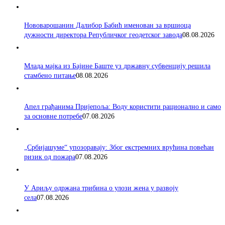
Нововарошанин Далибор Бабић именован за вршиоца
дужности директора Републичког геодетског завода
08.08.2026
Млада мајка из Бајине Баште уз државну субвенцију решила
стамбено питање
08.08.2026
Апел грађанима Пријепоља: Воду користити рационално и само
за основне потребе
07.08.2026
„Србијашуме“ упозоравају: Због екстремних врућина повећан
ризик од пожара
07.08.2026
У Ариљу одржана трибина о улози жена у развоју
села
07.08.2026