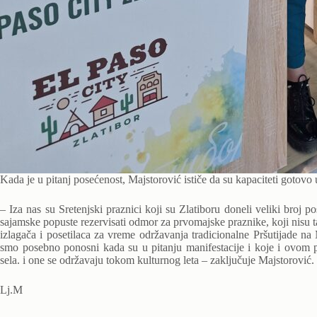
Kada je u pitanj posećenost, Majstorović ističe da su kapaciteti gotovo
– Iza nas su Sretenjski praznici koji su Zlatiboru doneli veliki broj 
sajamske popuste rezervisati odmor za prvomajske praznike, koji nisu t
izlagača i posetilaca za vreme održavanja tradicionalne Pršutijade na
smo posebno ponosni kada su u pitanju manifestacije i koje i ovom p
sela. i one se održavaju tokom kulturnog leta – zaključuje Majstorović.
Lj.M