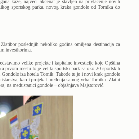
na kaže, najveći akcenat je stavljen na privlačenje novih
elikog sportskog parka, novog kraka gondole od Tornika do
latibor poslednjih nekoliko godina omiljena destinacija za
im investitorima.
edstavimo velike projekte i kapitalne investicije koje Opština
Na prvom mestu to je veliki sportski park sa oko 20 sportskih
asi Gondole iza hotela Tornik. Takođe tu je i novi krak gondole
istarstva, kao i projekat uređenja samog vrha Tornika. Zlatni
ezera, na međustanici gondole – objašnjava Majstorović.