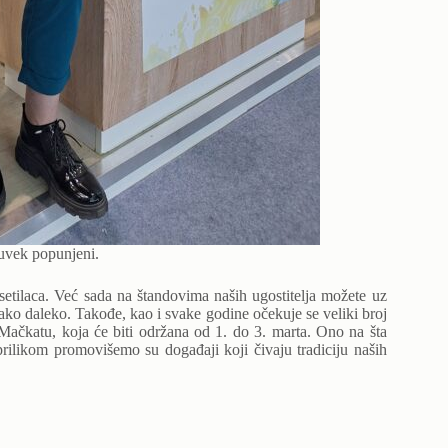
 uvek popunjeni.
posetilaca. Već sada na štandovima naših ugostitelja možete uz
ako daleko. Takođe, kao i svake godine očekuje se veliki broj
 Mačkatu, koja će biti održana od 1. do 3. marta. Ono na šta
rilikom promovišemo su događaji koji čivaju tradiciju naših