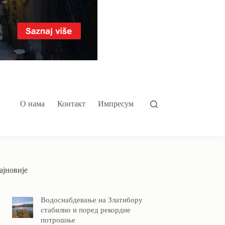
О нама
Контакт
Импресум
ајновије
Водоснабдевање на Златибору
стабилно и поред рекордне
потрошње