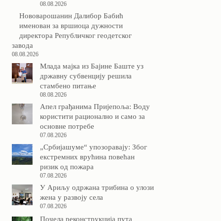
08.08.2026
Нововарошанин Далибор Бабић
именован за вршиоца дужности
директора Републичког геодетског
завода
08.08.2026
Млада мајка из Бајине Баште уз
државну субвенцију решила
стамбено питање
08.08.2026
Апел грађанима Пријепоља: Воду
користити рационално и само за
основне потребе
07.08.2026
„Србијашуме“ упозоравају: Због
екстремних врућина повећан
ризик од пожара
07.08.2026
У Ариљу одржана трибина о улози
жена у развоју села
07.08.2026
Почела реконструкција пута