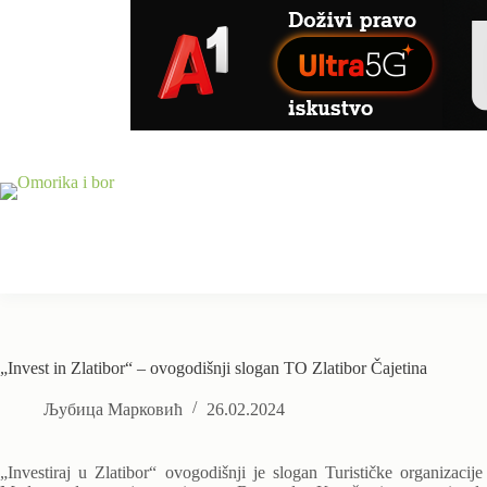
Skip
to
content
„Invest in Zlatibor“ – ovogodišnji slogan TO Zlatibor Čajetina
Љубица Марковић
26.02.2024
„Investiraj u Zlatibor“ ovogodišnji je slogan Turističke organizacije