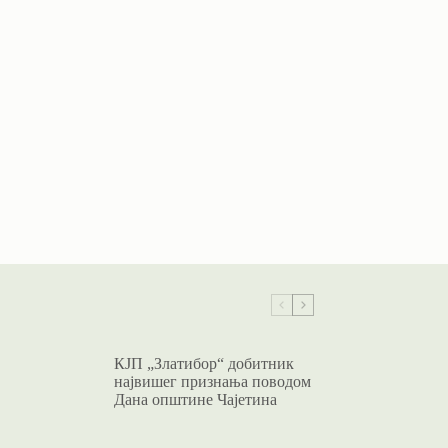
КЈП „Златибор“ добитник
највишег признања поводом
Дана општине Чајетина