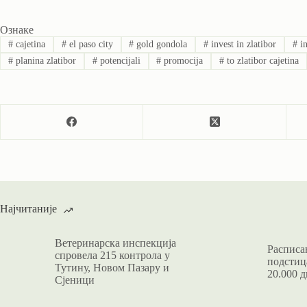
Ознаке
#
cajetina
#
el paso city
#
gold gondola
#
invest in zlatibor
#
in
#
planina zlatibor
#
potencijali
#
promocija
#
to zlatibor cajetina
Најчитаније
Ветеринарска инспекција
Расписан
спровела 215 контрола у
подстица
Тутину, Новом Пазару и
20.000 д
Сјеници