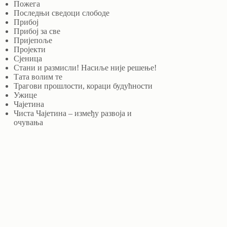
Пожега
Последњи сведоци слободе
Прибој
Прибој за све
Пријепоље
Пројекти
Сјеница
Стани и размисли! Насиље није решење!
Тата волим те
Трагови прошлости, кораци будућности
Ужице
Чајетина
Чиста Чајетина – између развоја и
очувања