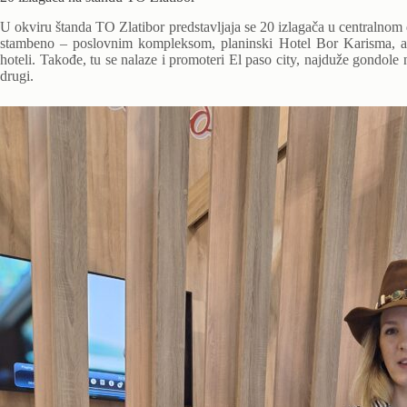
U okviru štanda TO Zlatibor predstavljaja se 20 izlagača u centralnom d
stambeno – poslovnim kompleksom, planinski Hotel Bor Karisma, a
hoteli. Takođe, tu se nalaze i promoteri El paso city, najduže gondol
drugi.