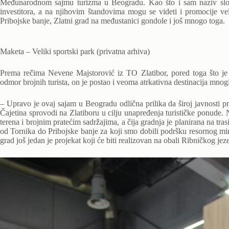
Međunarodnom sajmu turizma u Beogradu. Kao što i sam naziv sloga
investitora, a na njihovim štandovima mogu se videti i promocije v
Pribojske banje, Zlatni grad na međustanici gondole i još mnogo toga.
Maketa – Veliki sportski park (privatna arhiva)
Prema rečima Nevene Majstorović iz TO Zlatibor, pored toga što je Z
odmor brojnih turista, on je postao i veoma atrkativna destinacija mnog
– Upravo je ovaj sajam u Beogradu odlična prilika da široj javnosti pr
Čajetina sprovodi na Zlatiboru u cilju unapređenja turističke ponude. 
terena i brojnim pratećim sadržajima, a čija gradnja je planirana na tr
od Tornika do Pribojske banje za koji smo dobili podršku resornog min
grad još jedan je projekat koji će biti realizovan na obali Ribničkog j