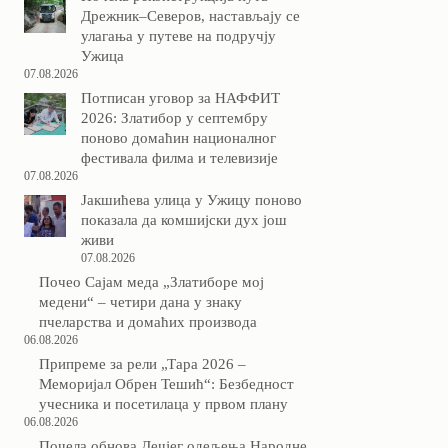
Дрежник–Северов, настављају се
улагања у путеве на подручју
Ужица
07.08.2026
Потписан уговор за НАФФИТ
2026: Златибор у септембру
поново домаћин националног
фестивала филма и телевизије
07.08.2026
Јакшићева улица у Ужицу поново
показала да комшијски дух још
живи
07.08.2026
Почео Сајам меда „Златиборе мој
медени“ – четири дана у знаку
пчеларства и домаћих производа
06.08.2026
Припреме за рели „Тара 2026 –
Меморијал Обрен Тешић“: Безбедност
учесника и посетилаца у првом плану
06.08.2026
Почела обнова Дечјег одељења Народне