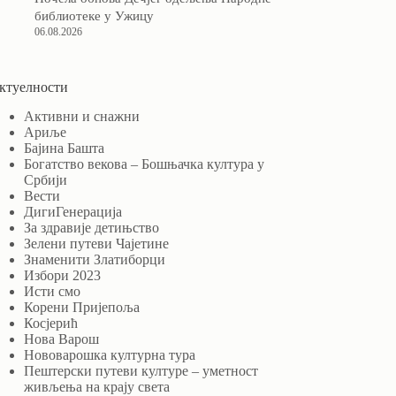
библиотеке у Ужицу
06.08.2026
ктуелности
Активни и снажни
Ариље
Бајина Башта
Богатство векова – Бошњачка култура у
Србији
Вести
ДигиГенерација
За здравије детињство
Зелени путеви Чајетине
Знаменити Златиборци
Избори 2023
Исти смо
Корени Пријепоља
Косјерић
Нова Варош
Нововарошка културна тура
Пештерски путеви културе – уметност
живљења на крају света