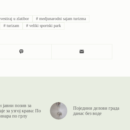
vestiraj u zlatibor
#
medjunarodni sajam turizma
#
turizam
#
veliki sportski park
 јавни позив за
Поједини делови града
је за узгој крава: По
данас без воде
инара по грлу