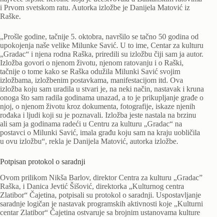
i Prvom svetskom ratu. Autorka izložbe je Danijela Matović iz
Raške.
„Prošle godine, tačnije 5. oktobra, navršilo se tačno 50 godina od
upokojenja naše velike Milunke Savić. U to ime, Centar za kulturu
„Gradac“ i njena rodna Raška, priredili su izložbu čiji sam ja autor.
Izložba govori o njenom životu, njenom ratovanju i o Raški,
tačnije o tome kako se Raška odužila Milunki Savić svojim
izložbama, izložbenim postavkama, manifestacijom itd. Ova
izložba koju sam uradila u stvari je, na neki način, nastavak i kruna
onoga što sam radila godinama unazad, a to je prikupljanje građe o
njoj, o njenom životu kroz dokumenta, fotografije, iskaze njenih
rođaka i ljudi koji su je poznavali. Izložba jeste nastala na brzinu
ali sam ja godinama radeći u Centru za kulturu „Gradac“ na
postavci o Milunki Savić, imala građu koju sam na kraju uobličila
u ovu izložbu“, rekla je Danijela Matović, autorka izložbe.
Potpisan protokol o saradnji
Ovom prilikom Nikša Barlov, direktor Centra za kulturu „Gradac”
Raška, i Danica Jevtić Šišović, direktorka „Kulturnog centra
Zlatibor“ Čajetina, potpisali su protokol o saradnji. Uspostavljanje
saradnje logičan je nastavak programskih aktivnosti koje „Kulturni
centar Zlatibor“ Čajetina ostvaruje sa brojnim ustanovama kulture