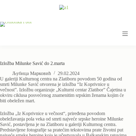
Skip
to
content
Izložba Milunke Savić do 2.marta
Љубица Марковић
29.02.2024
U galeriji Kulturnog centra na Zlatiboru povodom 50 godina od
smrti Milunke Savić otvorena je izložba “Iz Koprivnice u
večnost”. Izložbu organizuje „Kulturni centar Zlatibor” Čajetina u
okviru ciklusa posvećenog znamenitim srpskim ženama kojim će
biti obeležen mart.
Izložba „Iz Koprivnice u večnost“, priređena povodom
obeležavanja pola veka od smrti najveće srpske heroine Milunke
Savić, postavljena je na Zlatiboru u galeriji Kulturnog centra.
Predstavljene fotografije sa pratećim tekstovima prate životni put
najveće srpske heroine koja je učestvovala u Balkanskim ratovima