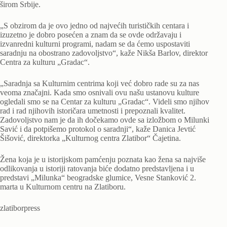
širom Srbije.
„S obzirom da je ovo jedno od najvećih turističkih centara i
izuzetno je dobro posećen a znam da se ovde održavaju i
izvanredni kulturni programi, nadam se da ćemo uspostaviti
saradnju na obostrano zadovoljstvo“, kaže Nikša Barlov, direktor
Centra za kulturu „Gradac“.
„Saradnja sa Kulturnim centrima koji već dobro rade su za nas
veoma značajni. Kada smo osnivali ovu našu ustanovu kulture
ogledali smo se na Centar za kulturu „Gradac“. Videli smo njihov
rad i rad njihovih istoričara umetnosti i prepoznali kvalitet.
Zadovoljstvo nam je da ih dočekamo ovde sa izložbom o Milunki
Savić i da potpišemo protokol o saradnji“, kaže Danica Jevtić
Šišović, direktorka „Kulturnog centra Zlatibor“ Čajetina.
Žena koja je u istorijskom pamćenju poznata kao žena sa najviše
odlikovanja u istoriji ratovanja biće dodatno predstavljena i u
predstavi „Milunka“ beogradske glumice, Vesne Stanković 2.
marta u Kulturnom centru na Zlatiboru.
zlatiborpress