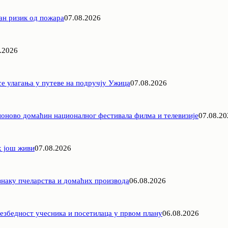
ан ризик од пожара
07.08.2026
.2026
е улагања у путеве на подручју Ужица
07.08.2026
оново домаћин националног фестивала филма и телевизије
07.08.20
х још живи
07.08.2026
знаку пчеларства и домаћих производа
06.08.2026
езбедност учесника и посетилаца у првом плану
06.08.2026