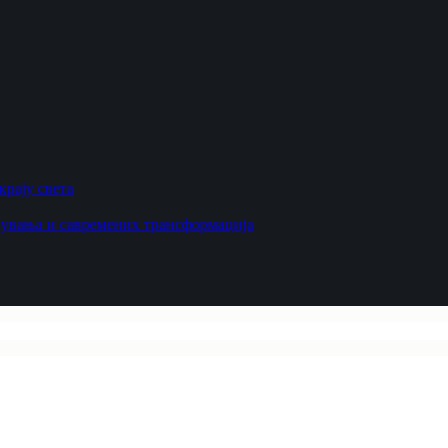
рају света
увања и савремених трансформација