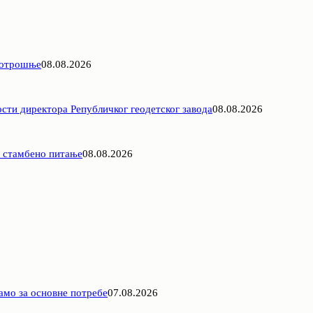
потрошње
08.08.2026
ти директора Републичког геодетског завода
08.08.2026
а стамбено питање
08.08.2026
амо за основне потребе
07.08.2026