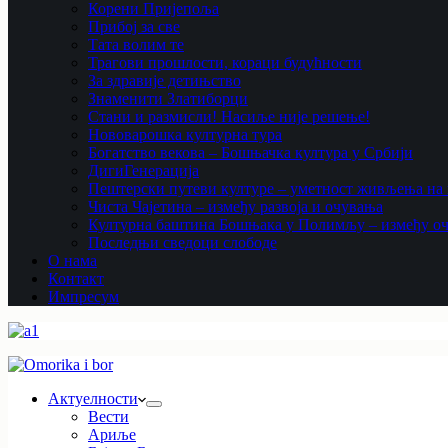
Корени Пријепоља
Прибој за све
Тата волим те
Трагови прошлости, кораци будућности
За здравије детињство
Знаменити Златиборци
Стани и размисли! Насиље није решење!
Нововарошка културна тура
Богатство векова – Бошњачка култура у Србији
ДигиГенерација
Пештерски путеви културе – уметност живљења на к
Чиста Чајетина – између развоја и очувања
Културна баштина Бошњака у Полимљу – између оч
Последњи сведоци слободе
О нама
Контакт
Импресум
Актуелности
Вести
Ариље