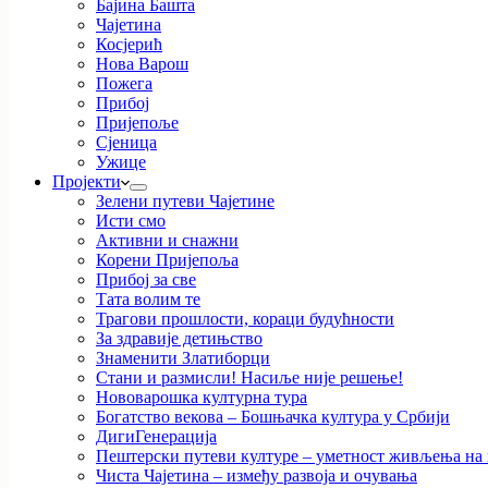
Бајина Башта
Чајетина
Косјерић
Нова Варош
Пожега
Прибој
Пријепоље
Сјеница
Ужице
Пројекти
Зелени путеви Чајетине
Исти смо
Активни и снажни
Корени Пријепоља
Прибој за све
Тата волим те
Трагови прошлости, кораци будућности
За здравије детињство
Знаменити Златиборци
Стани и размисли! Насиље није решење!
Нововарошка културна тура
Богатство векова – Бошњачка култура у Србији
ДигиГенерација
Пештерски путеви културе – уметност живљења на к
Чиста Чајетина – између развоја и очувања