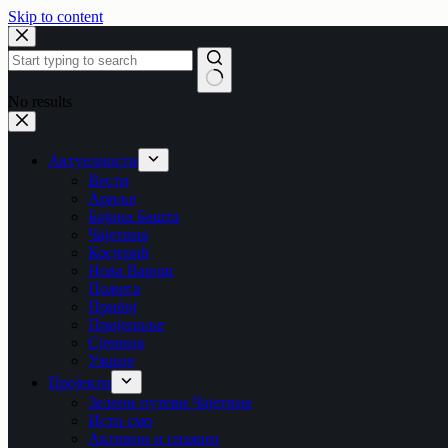
Skip to content
No results
Актуелности
Вести
Ариље
Бајина Башта
Чајетина
Косјерић
Нова Варош
Пожега
Прибој
Пријепоље
Сјеница
Ужице
Пројекти
Зелени путеви Чајетине
Исти смо
Активни и снажни