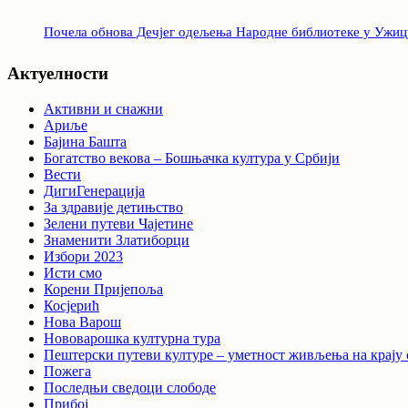
Почела обнова Дечјег одељења Народне библиотеке у Ужиц
Актуелности
Активни и снажни
Ариље
Бајина Башта
Богатство векова – Бошњачка култура у Србији
Вести
ДигиГенерација
За здравије детињство
Зелени путеви Чајетине
Знаменити Златиборци
Избори 2023
Исти смо
Корени Пријепоља
Косјерић
Нова Варош
Нововарошка културна тура
Пештерски путеви културе – уметност живљења на крају 
Пожега
Последњи сведоци слободе
Прибој