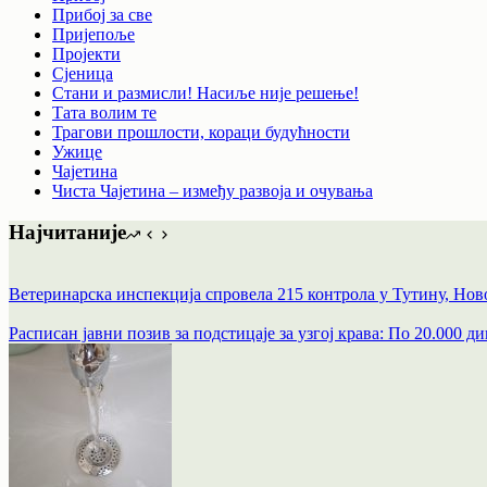
Прибој за све
Пријепоље
Пројекти
Сјеница
Стани и размисли! Насиље није решење!
Тата волим те
Трагови прошлости, кораци будућности
Ужице
Чајетина
Чиста Чајетина – између развоја и очувања
Најчитаније
Ветеринарска инспекција спровела 215 контрола у Тутину, Но
Расписан јавни позив за подстицаје за узгој крава: По 20.000 д