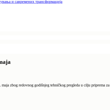
увања и савремених трансформација
maja
5. maja zbog redovnog godišnjeg tehničkog pregleda u cilju priprema za 