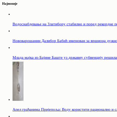
Најновије
Водоснабдевање на Златибору стабилно и поред рекордне 
Нововарошанин Далибор Бабић именован за вршиоца дужнос
Млада мајка из Бајине Баште уз државну субвенцију решил
Апел грађанима Пријепоља: Воду користити рационално и с