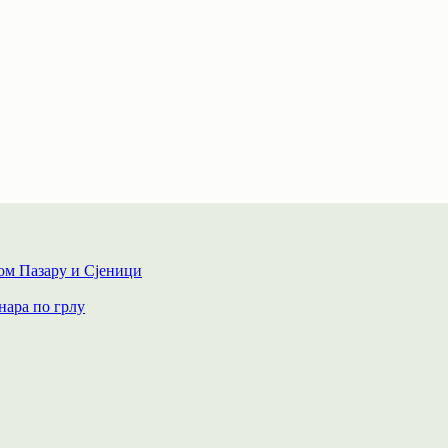
вом Пазару и Сјеници
инара по грлу