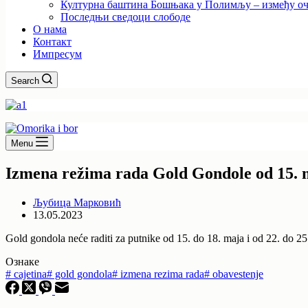
Културна баштина Бошњака у Полимљу – између оч
Последњи сведоци слободе
О нама
Контакт
Импресум
Search
Menu
Izmena režima rada Gold Gondole od 15. 
Љубица Марковић
13.05.2023
Gold gondola neće raditi za putnike od 15. do 18. maja i od 22. do 2
Ознаке
#
cajetina
#
gold gondola
#
izmena rezima rada
#
obavestenje