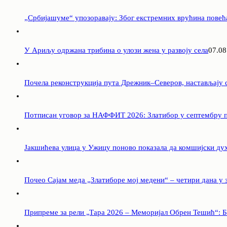
„Србијашуме“ упозоравају: Због екстремних врућина повећ
У Ариљу одржана трибина о улози жена у развоју села
07.08
Почела реконструкција пута Дрежник–Северов, настављају с
Потписан уговор за НАФФИТ 2026: Златибор у септембру п
Јакшићева улица у Ужицу поново показала да комшијски ду
Почео Сајам меда „Златиборе мој медени“ – четири дана у 
Припреме за рели „Тара 2026 – Меморијал Обрен Тешић“: Б