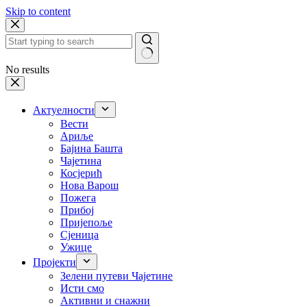
Skip to content
No results
Актуелности
Вести
Ариље
Бајина Башта
Чајетина
Косјерић
Нова Варош
Пожега
Прибој
Пријепоље
Сјеница
Ужице
Пројекти
Зелени путеви Чајетине
Исти смо
Активни и снажни