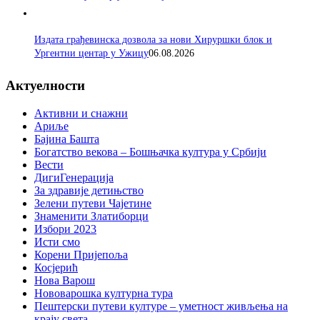
Издата грађевинска дозвола за нови Хируршки блок и
Ургентни центар у Ужицу
06.08.2026
Актуелности
Активни и снажни
Ариље
Бајина Башта
Богатство векова – Бошњачка култура у Србији
Вести
ДигиГенерација
За здравије детињство
Зелени путеви Чајетине
Знаменити Златиборци
Избори 2023
Исти смо
Корени Пријепоља
Косјерић
Нова Варош
Нововарошка културна тура
Пештерски путеви културе – уметност живљења на
крају света