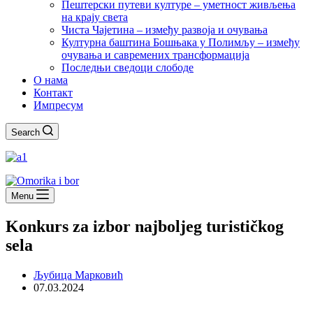
Пештерски путеви културе – уметност живљења
на крају света
Чиста Чајетина – између развоја и очувања
Културна баштина Бошњака у Полимљу – између
очувања и савремених трансформација
Последњи сведоци слободе
О нама
Контакт
Импресум
Search
Menu
Konkurs za izbor najboljeg turističkog
sela
Љубица Марковић
07.03.2024