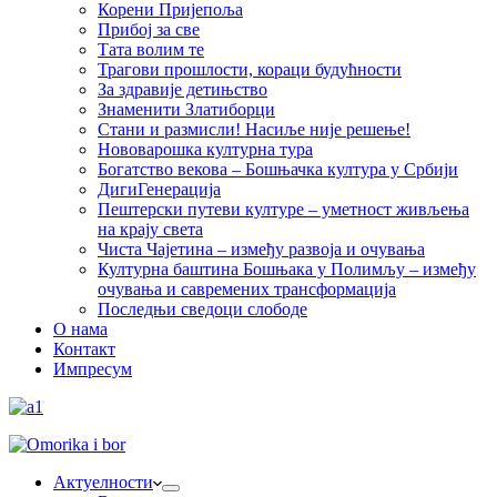
Корени Пријепоља
Прибој за све
Тата волим те
Трагови прошлости, кораци будућности
За здравије детињство
Знаменити Златиборци
Стани и размисли! Насиље није решење!
Нововарошка културна тура
Богатство векова – Бошњачка култура у Србији
ДигиГенерација
Пештерски путеви културе – уметност живљења
на крају света
Чиста Чајетина – између развоја и очувања
Културна баштина Бошњака у Полимљу – између
очувања и савремених трансформација
Последњи сведоци слободе
О нама
Контакт
Импресум
Актуелности