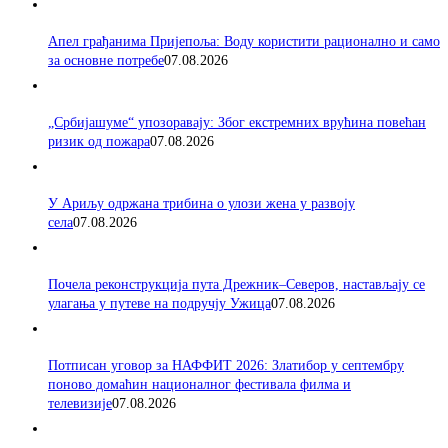
Апел грађанима Пријепоља: Воду користити рационално и само
за основне потребе
07.08.2026
„Србијашуме“ упозоравају: Због екстремних врућина повећан
ризик од пожара
07.08.2026
У Ариљу одржана трибина о улози жена у развоју
села
07.08.2026
Почела реконструкција пута Дрежник–Северов, настављају се
улагања у путеве на подручју Ужица
07.08.2026
Потписан уговор за НАФФИТ 2026: Златибор у септембру
поново домаћин националног фестивала филма и
телевизије
07.08.2026