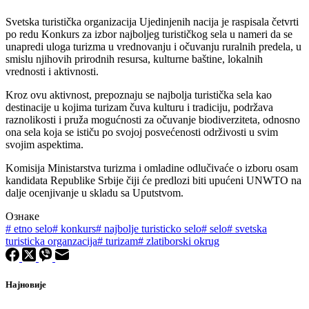
Svetska turistička organizacija Ujedinjenih nacija je raspisala četvrti
po redu Konkurs za izbor najboljeg turističkog sela u nameri da se
unapredi uloga turizma u vrednovanju i očuvanju ruralnih predela, u
smislu njihovih prirodnih resursa, kulturne baštine, lokalnih
vrednosti i aktivnosti.
Kroz ovu aktivnost, prepoznaju se najbolja turistička sela kao
destinacije u kojima turizam čuva kulturu i tradiciju, podržava
raznolikosti i pruža mogućnosti za očuvanje biodiverziteta, odnosno
ona sela koja se ističu po svojoj posvećenosti održivosti u svim
svojim aspektima.
Komisija Ministarstva turizma i omladine odlučivaće o izboru osam
kandidata Republike Srbije čiji će predlozi biti upućeni UNWTO na
dalje ocenjivanje u skladu sa Uputstvom.
Ознаке
#
etno selo
#
konkurs
#
najbolje turisticko selo
#
selo
#
svetska
turisticka organzacija
#
turizam
#
zlatiborski okrug
Најновије