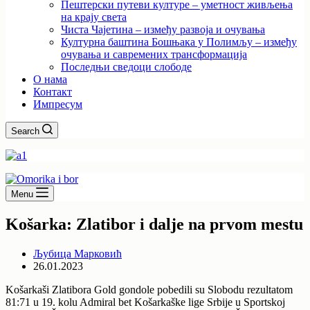
Пештерски путеви културе – уметност живљења
на крају света
Чиста Чајетина – између развоја и очувања
Културна баштина Бошњака у Полимљу – између
очувања и савремених трансформација
Последњи сведоци слободе
О нама
Контакт
Импресум
Search
Menu
Košarka: Zlatibor i dalje na prvom mestu
Љубица Марковић
26.01.2023
Košarkaši Zlatibora Gold gondole pobedili su Slobodu rezultatom
81:71 u 19. kolu Admiral bet Košarkaške lige Srbije u Sportskoj