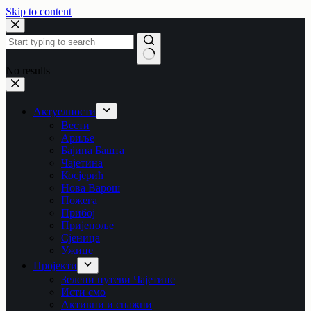
Skip to content
No results
Актуелности
Вести
Ариље
Бајина Башта
Чајетина
Косјерић
Нова Варош
Пожега
Прибој
Пријепоље
Сјеница
Ужице
Пројекти
Зелени путеви Чајетине
Исти смо
Активни и снажни