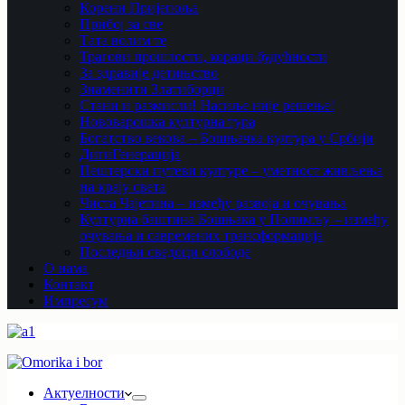
Корени Пријепоља
Прибој за све
Тата волим те
Трагови прошлости, кораци будућности
За здравије детињство
Знаменити Златиборци
Стани и размисли! Насиље није решење!
Нововарошка културна тура
Богатство векова – Бошњачка култура у Србији
ДигиГенерација
Пештерски путеви културе – уметност живљења
на крају света
Чиста Чајетина – између развоја и очувања
Културна баштина Бошњака у Полимљу – између
очувања и савремених трансформација
Последњи сведоци слободе
О нама
Контакт
Импресум
Актуелности