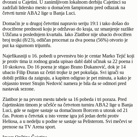
dvorani u Čajetini. U zanimljivom lokalnom derbiju Čajetinci su
zadržali lidersko mesto u domaćem šampionatu pred odlazak na
četvrti turnir ABA2 lige u Banja Luci.
Domaćin je u drugoj četvrtini napravio seriju 19:1 i tako došao do
dvocifrene prednosti koju je održavao do kraja, uz smanjenje razlike
Užičana u poslednjem kvartalu. Iako Zlatibor nije ubacio dvocifren
broj trojki (8/23), odličan procenat za dva poena (56%) otvorio je
put ka sigurnom trijumfu.
Najefikasniji u 16. pobedi u prvenstvu bio je centar Marko Tejić koji
je protiv tima iz rodnog grada upisao dabl dabl učinak sa 22 poena i
10 skokova. Do 16 poena je stigao Brano Đukanović, dok je 14
ubacio Filip Đuran uz četiri trojke iz pet pokušaja. Svi igrači su
dobili priliku da zaigraju, a kapiten odigrao je pet minuta, a kako je
objasnio trener Strajin Nedović namera je bila da se odmori pred
nastavak sezone.
Zlatibor je na prvom mestu tabele sa 16 pobeda i tri poraza. Pred
čajetinskim timom je učešće na četvrtom turniru ABA2 lige u Banja
Luci, gde se najpre sastaje sa domaćinom Borcem u utorak od 21
čas. Potom u četvrtak u isto vreme igra još jedan derbi protiv
Heliosa, a u nedelju u podne se sastaje sa Pelisterom. Svi mečevi se
prenose na TV Arena sport.