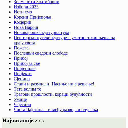
Знаменити Златиборци
Избори 2023
Исти смо
Корени Пријепоља
Косјерић
Нова Варош
Нововарошка културна тура
Пештерски путеви културе – уметност живљења на
крају света
Пожега
Последњи сведоци слободе
Прибој
Прибој за све
Пријепоље
Пројекти
Сјеница
Стани и размисли! Насиље није решење!
Тата волим те
Трагови прошлости, кораци будућности
Ужице
Чајетина
Чиста Чајетина – између развоја и очувања
Најчитаније