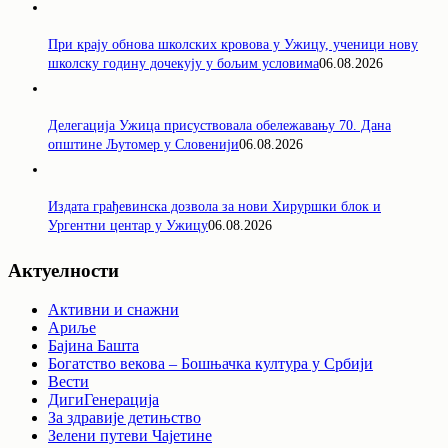
При крају обнова школских кровова у Ужицу, ученици нову
школску годину дочекују у бољим условима
06.08.2026
Делегација Ужица присуствовала обележавању 70. Дана
општине Љутомер у Словенији
06.08.2026
Издата грађевинска дозвола за нови Хируршки блок и
Ургентни центар у Ужицу
06.08.2026
Актуелности
Активни и снажни
Ариље
Бајина Башта
Богатство векова – Бошњачка култура у Србији
Вести
ДигиГенерација
За здравије детињство
Зелени путеви Чајетине