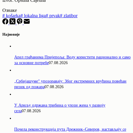
Izvor: Opština Čajetina
Ознаке
#
košarka
#
lokalna liga
#
prvak
#
zlatibor
Најновије
Апел грађанима Пријепоља: Воду користити рационално и само
за основне потребе
07.08.2026
„Србијашуме“ упозоравају: Због екстремних врућина повећан
ризик од пожара
07.08.2026
У Ариљу одржана трибина о улози жена у развоју
села
07.08.2026
Почела реконструкција пута Дрежник–Северов, настављају се