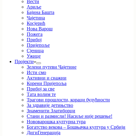
Вести
Ариље
Бајина Башта
Чајетина
Косјерић
Нова Варош
Пожега
Прибој
Пријепоље
Сјеница
Ужице
Пројекти
Зелени путеви Чајетине
Исти смо
Активни и снажни
Корени Пријепоља
Прибој за све
Тата волим те
Трагови прошлости, кораци будућности
За здравије детињство
Знаменити Златиборци
Стани и размисли! Насиље није решење!
Нововарошка културна тура
Богатство векова – Бошњачка култура у Србији
ДигиГенерација