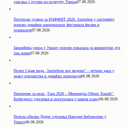
улагања у путеве на подручју Ужица
07.08.2026
Потписан уговор за НАФФИТ 2026: Златибор у септембру
поново домаћин националног фестивала филма и
телевизије
07.08.2026
Јакшићева улица у Ужицу поново показала да комшијски дух
још живи
07.08.2026
Почео Сајам меда „Златиборе мој медени“ – четири дана у
знаку пчеларства и домаћих производа
06.08.2026
Припреме за рели „Тара 2026 – Меморијал Обрен Тешић“:
Безбедност учесника и посетилаца у првом плану
06.08.2026
Почела обнова Дечјег одељења Народне библиотеке у
Ужицу
06.08.2026