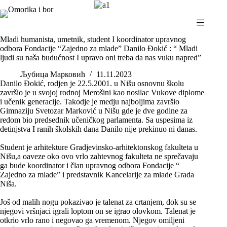
Skip
to
content
Mladi humanista, umetnik, student I koordinator upravnog
odbora Fondacije “Zajedno za mlade” Danilo Đokić : “ Mladi
ljudi su naša budućnost I upravo oni treba da nas vuku napred”
Љубица Марковић
11.11.2023
Danilo Đokić, rodjen je 22.5.2001. u Nišu osnovnu školu
završio je u svojoj rodnoj Merošini kao nosilac Vukove diplome
i učenik generacije. Takodje je medju najboljima završio
Gimnaziju Svetozar Marković u Nišu gde je dve godine za
redom bio predsednik učeničkog parlamenta. Sa uspesima iz
detinjstva I ranih školskih dana Danilo nije prekinuo ni danas.
Student je arhitekture Gradjevinsko-arhitektonskog fakulteta u
Nišu,a oaveze oko ovo vrlo zahtevnog fakulteta ne sprečavaju
ga bude koordinator i član upravnog odbora Fondacije “
Zajedno za mlade” i predstavnik Kancelarije za mlade Grada
Niša.
Još od malih nogu pokazivao je talenat za crtanjem, dok su se
njegovi vršnjaci igrali loptom on se igrao olovkom. Talenat je
otkrio vrlo rano i negovao ga vremenom. Njegov omiljeni