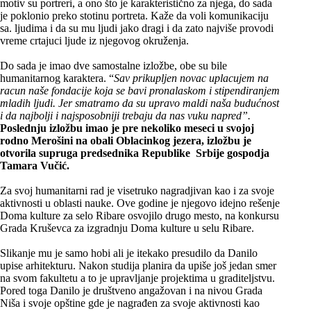
motiv su portreri, a ono što je karakteristično za njega, do sada
je poklonio preko stotinu portreta. Kaže da voli komunikaciju
sa. ljudima i da su mu ljudi jako dragi i da zato najviše provodi
vreme crtajuci ljude iz njegovog okruženja.
Do sada je imao dve samostalne izložbe, obe su bile
humanitarnog karaktera. “
Sav prikupljen novac uplacujem na
racun naše fondacije koja se bavi pronalaskom i stipendiranjem
mladih ljudi. Jer smatramo da su upravo maldi naša budućnost
i da najbolji i najsposobniji trebaju da nas vuku napred”.
Poslednju izložbu imao je pre nekoliko meseci u svojoj
rodno Merošini na obali Oblacinkog jezera, izložbu je
otvorila supruga predsednika Republike Srbije gospodja
Tamara Vučić.
Za svoj humanitarni rad je visetruko nagradjivan kao i za svoje
aktivnosti u oblasti nauke. Ove godine je njegovo idejno rešenje
Doma kulture za selo Ribare osvojilo drugo mesto, na konkursu
Grada Kruševca za izgradnju Doma kulture u selu Ribare.
Slikanje mu je samo hobi ali je itekako presudilo da Danilo
upise arhitekturu. Nakon studija planira da upiše još jedan smer
na svom fakultetu a to je upravljanje projektima u graditeljstvu.
Pored toga Danilo je društveno angažovan i na nivou Grada
Niša i svoje opštine gde je nagrađen za svoje aktivnosti kao