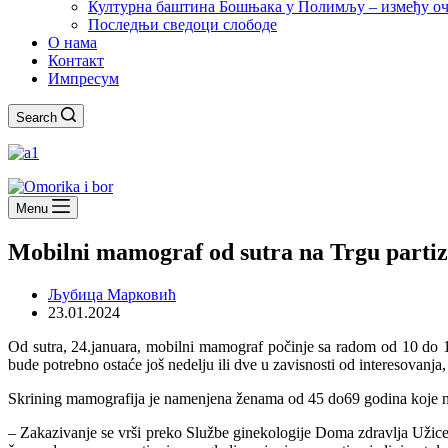
Културна баштина Бошњака у Полимљу – између оч
Последњи сведоци слободе
О нама
Контакт
Импресум
Search
Menu
Mobilni mamograf od sutra na Trgu parti
Љубица Марковић
23.01.2024
Od sutra, 24.januara, mobilni mamograf počinje sa radom od 10 do 
bude potrebno ostaće još nedelju ili dve u zavisnosti od interesovanja
Skrining mamografija je namenjena ženama od 45 do69 godina koje ni
– Zakazivanje se vrši preko Službe ginekologije Doma zdravlja Užice 