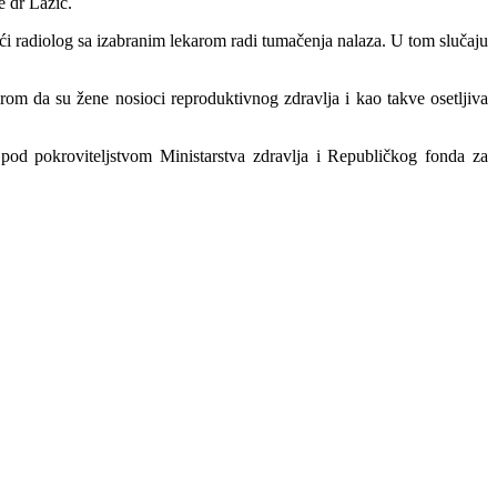
e dr Lazić.
reći radiolog sa izabranim lekarom radi tumačenja nalaza. U tom slučaju
rom da su žene nosioci reproduktivnog zdravlja i kao takve osetljiva
pod pokroviteljstvom Ministarstva zdravlja i Republičkog fonda za