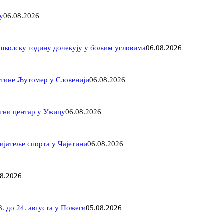
у
06.08.2026
 школску годину дочекују у бољим условима
06.08.2026
штине Љутомер у Словенији
06.08.2026
нтни центар у Ужицу
06.08.2026
јатеље спорта у Чајетини
06.08.2026
08.2026
. до 24. августа у Пожеги
05.08.2026