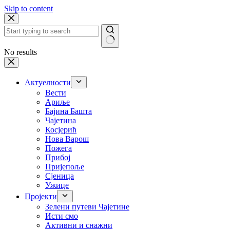
Skip to content
No results
Актуелности
Вести
Ариље
Бајина Башта
Чајетина
Косјерић
Нова Варош
Пожега
Прибој
Пријепоље
Сјеница
Ужице
Пројекти
Зелени путеви Чајетине
Исти смо
Активни и снажни