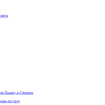
света
вом Пазару и Сјеници
инара по грлу