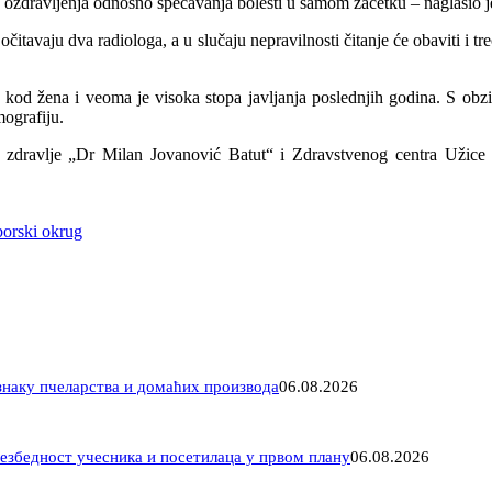
o ozdravljenja odnosno spečavanja bolesti u samom začetku – naglasio j
očitavaju dva radiologa, a u slučaju nepravilnosti čitanje će obaviti i t
kod žena i veoma je visoka stopa javljanja poslednjih godina. S obzi
mografiju.
 zdravlje „Dr Milan Jovanović Batut“ i Zdravstvenog centra Užice 
borski okrug
знаку пчеларства и домаћих производа
06.08.2026
езбедност учесника и посетилаца у првом плану
06.08.2026