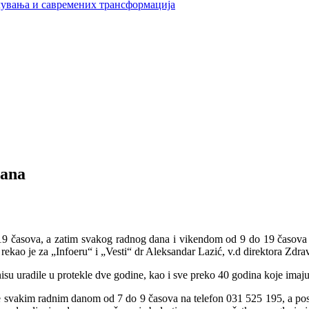
увања и савремених трансформација
zana
19 časova, a zatim svakog radnog dana i vikendom od 9 do 19 časova n
, rekao je za „Infoeru“ i „Vesti“ dr Aleksandar Lazić, v.d direktora Zdr
su uradile u protekle dve godine, kao i sve preko 40 godina koje ima
svakim radnim danom od 7 do 9 časova na telefon 031 525 195, a posle 