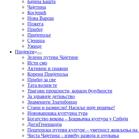
Бајина Башта
Чајетина
Косјерић
Нова Варош
Пожега
Прибој
Пријепоље
Сјеница
Ужице
Пројекти
Зелени путеви Чајетине
Исти смо
Активни и снажни
Корени Пријепоља
Прибој за све
Тата волим те
Трагови прошлости, кораци будућности
За здравије детињство
Знаменити Златиборци
Стани и размисли! Насиље није решење!
Нововарошка културна тура
Богатство векова – Бошњачка култура у Србији
ДигиГенерација
Пештерски путеви културе – уметност живљења на к
Чиста Чајетина – између развоја и очувања