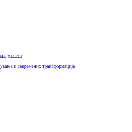
рају света
увања и савремених трансформација