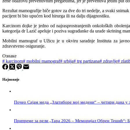
žene odazovu preventivnim pregledima, jer je preventiva jedini put d
Rezultat mamografije biče gotov za dve do tri nedelje, a svaki snimak 
pacijent bi bio upućen kod hirurga ili na dalju dijagnostiku.
Karcinom dojke je jedno od najrasprostranjenih onkoloških obolenja 
kategorija dr Lazić apeluje i poziva sugrađanke da urade skrining ma
Mobilni mamograf u Užicu je u okviru saradnje Instituta za javno
zdravstveno osiguranje.
Ознаке
#
karcinom
#
mobilni mamograf
#
srbija
#
trg partizana
#
zdravlje
#
zlati
Најновије
Почео Сајам меда „Златиборе мој медени“ – четири дана у 
Припреме за рели „Тара 2026 – Меморијал Обрен Тешић“: Б