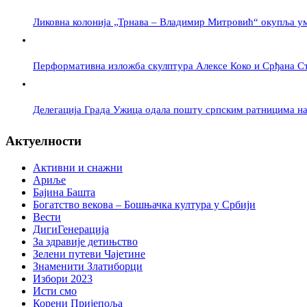
Ликовна колонија „Трнава – Владимир Митровић“ окупља у
Перформативна изложба скулптура Алексе Коко и Срђана Сте
Делегација Града Ужица одала пошту српским ратницима н
Актуелности
Активни и снажни
Ариље
Бајина Башта
Богатство векова – Бошњачка култура у Србији
Вести
ДигиГенерација
За здравије детињство
Зелени путеви Чајетине
Знаменити Златиборци
Избори 2023
Исти смо
Корени Пријепоља