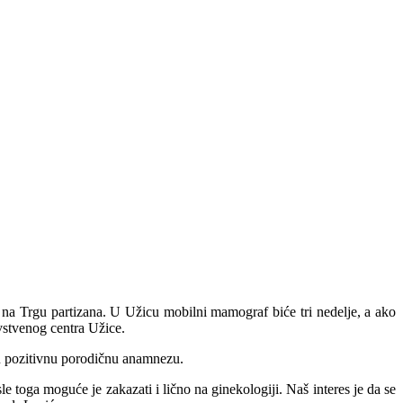
a Trgu partizana. U Užicu mobilni mamograf biće tri nedelje, a ako
avstvenog centra Užice.
ju pozitivnu porodičnu anamnezu.
toga moguće je zakazati i lično na ginekologiji. Naš interes je da se