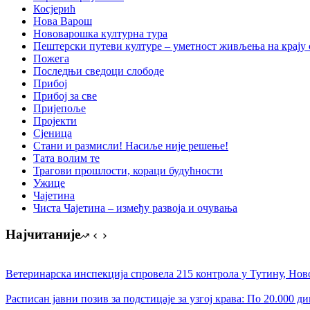
Косјерић
Нова Варош
Нововарошка културна тура
Пештерски путеви културе – уметност живљења на крају 
Пожега
Последњи сведоци слободе
Прибој
Прибој за све
Пријепоље
Пројекти
Сјеница
Стани и размисли! Насиље није решење!
Тата волим те
Трагови прошлости, кораци будућности
Ужице
Чајетина
Чиста Чајетина – између развоја и очувања
Најчитаније
Ветеринарска инспекција спровела 215 контрола у Тутину, Но
Расписан јавни позив за подстицаје за узгој крава: По 20.000 д