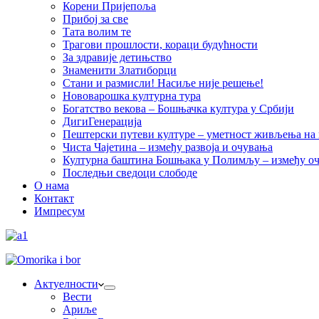
Корени Пријепоља
Прибој за све
Тата волим те
Трагови прошлости, кораци будућности
За здравије детињство
Знаменити Златиборци
Стани и размисли! Насиље није решење!
Нововарошка културна тура
Богатство векова – Бошњачка култура у Србији
ДигиГенерација
Пештерски путеви културе – уметност живљења на к
Чиста Чајетина – између развоја и очувања
Културна баштина Бошњака у Полимљу – између оч
Последњи сведоци слободе
О нама
Контакт
Импресум
Актуелности
Вести
Ариље