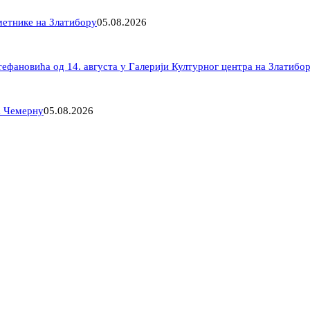
метнике на Златибору
05.08.2026
фановића од 14. августа у Галерији Културног центра на Златибо
а Чемерну
05.08.2026