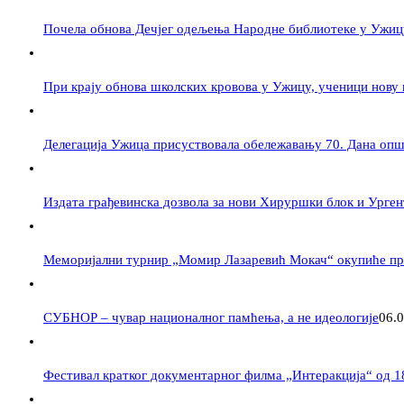
Почела обнова Дечјег одељења Народне библиотеке у Ужиц
При крају обнова школских кровова у Ужицу, ученици нову
Делегација Ужица присуствовала обележавању 70. Дана оп
Издата грађевинска дозвола за нови Хируршки блок и Урге
Меморијални турнир „Момир Лазаревић Мокач“ окупиће при
СУБНОР – чувар националног памћења, а не идеологије
06.
Фестивал кратког документарног филма „Интеракција“ од 18