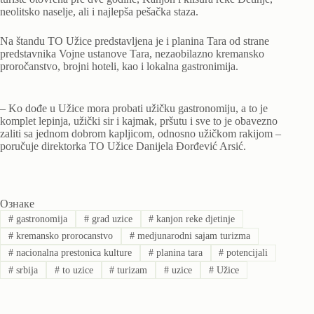
neolitsko naselje, ali i najlepša pešačka staza.
Na štandu TO Užice predstavljena je i planina Tara od strane
predstavnika Vojne ustanove Tara, nezaobilazno kremansko
proročanstvo, brojni hoteli, kao i lokalna gastronimija.
– Ko dođe u Užice mora probati užičku gastronomiju, a to je
komplet lepinja, užički sir i kajmak, pršutu i sve to je obavezno
zaliti sa jednom dobrom kapljicom, odnosno užičkom rakijom –
poručuje direktorka TO Užice Danijela Đorđević Arsić.
Ознаке
#
gastronomija
#
grad uzice
#
kanjon reke djetinje
#
kremansko prorocanstvo
#
medjunarodni sajam turizma
#
nacionalna prestonica kulture
#
planina tara
#
potencijali
#
srbija
#
to uzice
#
turizam
#
uzice
#
Užice