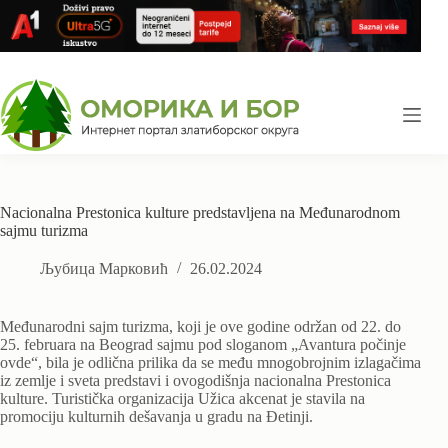
Skip
to
content
Nacionalna Prestonica kulture predstavljena na Međunarodnom
sajmu turizma
Љубица Марковић
26.02.2024
Međunarodni sajm turizma, koji je ove godine održan od 22. do
25. februara na Beograd sajmu pod sloganom „Avantura počinje
ovde“, bila je odlična prilika da se među mnogobrojnim izlagačima
iz zemlje i sveta predstavi i ovogodišnja nacionalna Prestonica
kulture. Turistička organizacija Užica akcenat je stavila na
promociju kulturnih dešavanja u gradu na Đetinji.