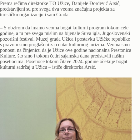
Prema rečima direktorke TO Užice, Danijele Đorđević Arsić,
predstavljeni su pre svega dva veoma značajna projekta za
turističku organizaciju i sam Grada.
– S obzirom da imamo veoma bogat kulturni program tokom cele
godine, a tu pre svega mislim na bijenale Suva igla, Jugoslovenski
pozorišni festival, Muzej grada Užica i postavku Užičke republike
s pravom smo proglašeni za centar kulturnog turizma. Veoma smo
ponosni na činjenicu da je Užice ove godine nacionalna Prestonica
Kulture, što smo i tokom četiri sajamska dana predstavili našim
posetiocima. Posetioce tokom čitave 2024. godine očekuje bogat
kulturni sadržaj u Užicu – ističe direktorka Arsić.