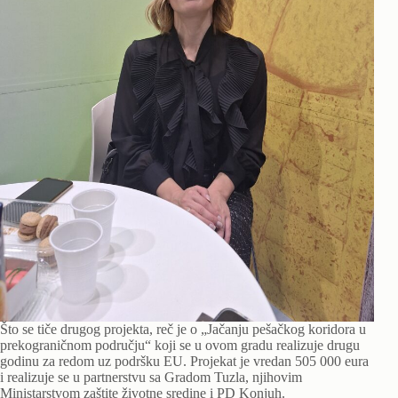
Što se tiče drugog projekta, reč je o „Jačanju pešačkog koridora u
prekograničnom području“ koji se u ovom gradu realizuje drugu
godinu za redom uz podršku EU. Projekat je vredan 505 000 eura
i realizuje se u partnerstvu sa Gradom Tuzla, njihovim
Ministarstvom zaštite životne sredine i PD Konjuh.