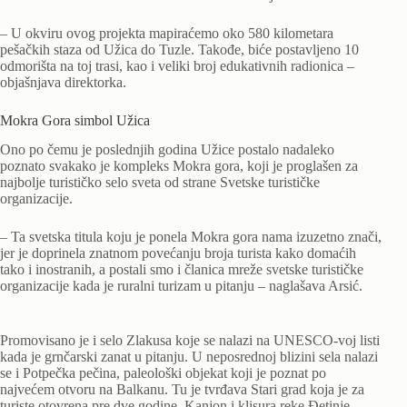
– U okviru ovog projekta mapiraćemo oko 580 kilometara
pešačkih staza od Užica do Tuzle. Takođe, biće postavljeno 10
odmorišta na toj trasi, kao i veliki broj edukativnih radionica –
objašnjava direktorka.
Mokra Gora simbol Užica
Ono po čemu je poslednjih godina Užice postalo nadaleko
poznato svakako je kompleks Mokra gora, koji je proglašen za
najbolje turističko selo sveta od strane Svetske turističke
organizacije.
– Ta svetska titula koju je ponela Mokra gora nama izuzetno znači,
jer je doprinela znatnom povećanju broja turista kako domaćih
tako i inostranih, a postali smo i članica mreže svetske turističke
organizacije kada je ruralni turizam u pitanju – naglašava Arsić.
Promovisano je i selo Zlakusa koje se nalazi na UNESCO-voj listi
kada je grnčarski zanat u pitanju. U neposrednoj blizini sela nalazi
se i Potpečka pečina, paleološki objekat koji je poznat po
najvećem otvoru na Balkanu. Tu je tvrđava Stari grad koja je za
turiste otovrena pre dve godine, Kanjon i klisura reke Đetinje,